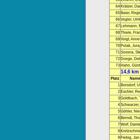
64
Krätzer, D
65
Baier, Reg
66
Vogler, Ulri
67
Lehmann, 
68
Thiele, Fra
69
Voigt, Annet
70
Polak, Jura
71
Sossna, Ste
72
Doege, Det
73
Hahn, Günt
14,6 km
Platz
Name
1
Borsdorf, 
2
Eschler, R
3
Goldbach,
4
Schwarzer,
5
Göhler, Nie
6
Berndt, Th
7
Wolf, Danie
8
Kretzschma
9
Fiebig, Jan