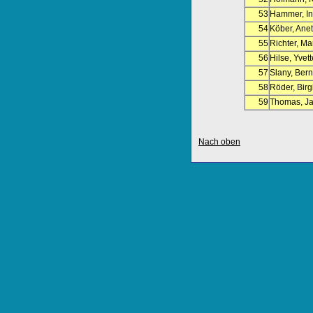
53
Hammer, I
54
Köber, Anet
55
Richter, M
56
Hilse, Yvett
57
Slany, Ber
58
Röder, Birgi
59
Thomas, J
Nach oben