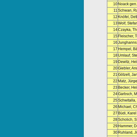
10
Noack gen.
11
Schwan, R
12
Knöfel, Det
13
Wolf, Stefa
14
Czayka, T
15
Fleischer, 
16
Junghanns,
17
Hempel, Bä
18
Umlauf, Ste
19
Dewitz, He
20
Giebler, An
21
Götzelt, Ja
22
Matz, Jürg
23
Becker, He
24
Garbsch, M
25
Schwitalla,
26
Michael, Ch
27
Büdi, Karel
28
Scholich, S
29
Hammer, D
30
Ruhland, J