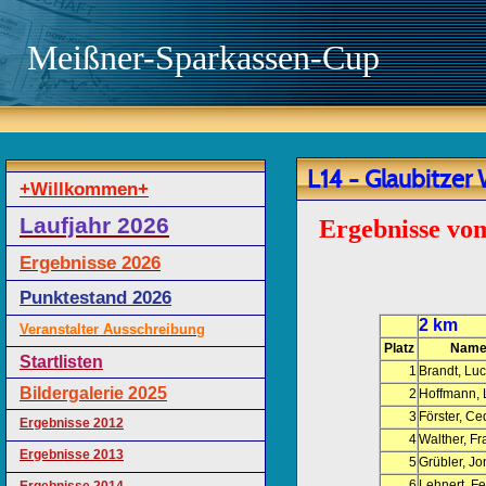
Meißner-Sparkassen-Cup
L14 - Glaubitzer
+Willkommen+
Laufjahr 2026
Ergebnisse v
Ergebnisse 2026
Punktestand 2026
2 km
Veranstalter Ausschreibung
Platz
Name
Startlisten
1
Brandt, Lu
Bildergalerie 2025
2
Hoffmann, 
3
Förster, Ce
Ergebnisse 2012
4
Walther, Fr
Ergebnisse 2013
5
Grübler, J
6
Lehnert, Fe