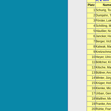
Platz
Name
1
Schurig, To
2
Dumjahn, 
3
Förster, Lu
4
Schilling, 
5
Häußler, N
6
Jancker, H
7
Berger, Vic
8
Kalwak, Ma
9
Kretzschmar
10
Heyer, Ulri
11
Böttcher, K
12
Kitsche, Ma
13
Büttner, An
14
Winter, Jür
15
Krüger, Ho
16
Klenke, Mi
17
Urban, Ger
18
Walther, Mi
19
Franke, An
20
Rühle, Fra