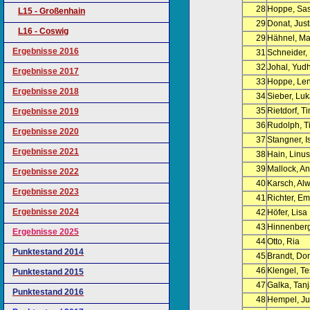
28
Hoppe, Sa
L15 - Großenhain
29
Donat, Just
L16 - Coswig
29
Hähnel, Ma
Ergebnisse 2016
31
Schneider,
32
Johal, Yudh
Ergebnisse 2017
33
Hoppe, Le
Ergebnisse 2018
34
Sieber, Lu
35
Rietdorf, T
Ergebnisse 2019
36
Rudolph, T
Ergebnisse 2020
37
Stangner, I
Ergebnisse 2021
38
Hain, Linus
39
Mallock, A
Ergebnisse 2022
40
Karsch, Al
Ergebnisse 2023
41
Richter, E
Ergebnisse 2024
42
Höfer, Lisa
43
Hinnenberg
Ergebnisse 2025
44
Otto, Ria
Punktestand 2014
45
Brandt, Do
46
Klengel, T
Punktestand 2015
47
Galka, Tan
Punktestand 2016
48
Hempel, Ju