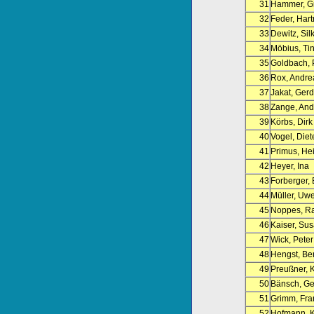
31
Hammer, Gr
32
Feder, Har
33
Dewitz, Sil
34
Möbius, Ti
35
Goldbach, 
36
Rox, Andre
37
Jakat, Gerd
38
Zange, And
39
Körbs, Dirk
40
Vogel, Diet
41
Primus, He
42
Heyer, Ina
43
Forberger, 
44
Müller, Uw
45
Noppes, Ra
46
Kaiser, Su
47
Wick, Peter
48
Hengst, Be
49
Preußner, K
50
Bänsch, Ge
51
Grimm, Fra
52
Hofmann, K