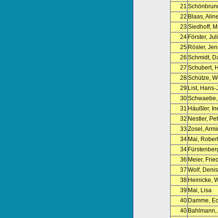
21
Schönbrun
22
Blaas, Alin
23
Siedhoff, M
24
Förster, Jul
25
Rösler, Jen
26
Schmidt, D
27
Schubert, 
28
Schütze, W
29
List, Hans
30
Schwaebe,
31
Häußler, In
32
Nestler, Pe
33
Zosel, Armi
34
Mai, Rober
34
Fürstenberg
36
Meier, Frie
37
Wolf, Deni
38
Heinicke, W
39
Mai, Lisa
40
Damme, Ec
40
Bahlmann, 