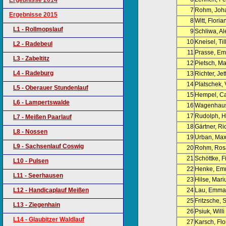
Ergebnisse 2014
7
Rohm, Joh
Ergebnisse 2015
8
Witt, Floria
L1 - Rollmopslauf
9
Schliwa, A
10
Kneisel, Til
L2 - Radebeul
11
Prasse, Em
L3 - Zabeltitz
12
Pietsch, Ma
L4 - Radeburg
13
Richter, Jet
14
Platschek, 
L5 - Oberauer Stundenlauf
15
Hempel, Ca
L6 - Lampertswalde
16
Wagenhaus,
17
Rudolph, 
L7 - Meißen Paarlauf
18
Gärtner, Ri
L8 - Nossen
19
Urban, Ma
L9 - Sachsenlauf Coswig
20
Rohm, Ros
21
Schöttke, F
L10 - Pulsen
22
Henke, E
L11 - Seerhausen
23
Hilse, Mari
L12 - Handicaplauf Meißen
24
Lau, Emma
25
Fritzsche, 
L13 - Ziegenhain
26
Psiuk, Willi
L14 - Glaubitzer Waldlauf
27
Karsch, Flo