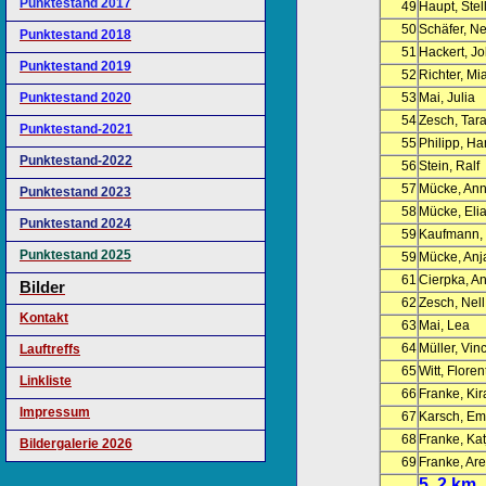
Punktestand 2017
49
Haupt, Stel
50
Schäfer, Ne
Punktestand 2018
51
Hackert, Jo
Punktestand 2019
52
Richter, Mi
Punktestand 2020
53
Mai, Julia
54
Zesch, Tar
Punktestand-2021
55
Philipp, H
Punktestand-2022
56
Stein, Ralf
57
Mücke, Ann
Punktestand 2023
58
Mücke, Eli
Punktestand 2024
59
Kaufmann,
Punktestand 2025
59
Mücke, Anj
61
Cierpka, A
Bilder
62
Zesch, Nell
Kontakt
63
Mai, Lea
64
Müller, Vin
Lauftreffs
65
Witt, Floren
Linkliste
66
Franke, Kir
Impressum
67
Karsch, E
68
Franke, Kat
Bildergalerie 2026
69
Franke, Ar
5, 2 km