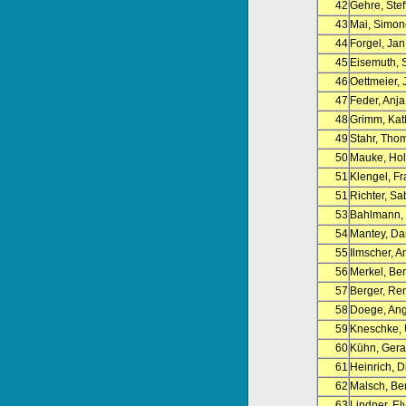
42
Gehre, Stef
43
Mai, Simon
44
Forgel, Jan
45
Eisemuth, 
46
Oettmeier,
47
Feder, Anja
48
Grimm, Kat
49
Stahr, Tho
50
Mauke, Hol
51
Klengel, F
51
Richter, Sa
53
Bahlmann, 
54
Mantey, Da
55
Ilmscher, A
56
Merkel, Be
57
Berger, Re
58
Doege, An
59
Kneschke, 
60
Kühn, Gera
61
Heinrich, D
62
Malsch, Be
63
Lindner, El