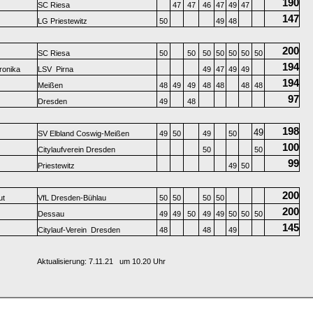
190
SC Riesa
47
47
46
47
49
47
147
LG Priestewitz
50
49
48
200
SC Riesa
50
50
50
50
50
50
50
194
ronika
LSV Pirna
49
47
49
49
194
Meißen
48
49
49
48
48
48
48
97
Dresden
49
48
198
49
SV Elbland Coswig-Meißen
49
50
49
50
100
Citylaufverein Dresden
50
50
99
Priestewitz
49
50
200
ut
VfL Dresden-Bühlau
50
50
50
50
200
Dessau
49
49
50
49
49
50
50
50
145
Citylauf-Verein Dresden
48
48
49
Aktualisierung: 7.11.21 um 10.20 Uhr