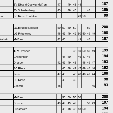
187
SV Elbland Coswig-Meißen
47
49
43
48
185
SV Scharfenberg
43
48
46
48
99
ea
SC Riesa Triathlon
49
50
200
Laufgruppe Nossen
50
50
50
50
50
198
LG Priestewitz
48
49
49
49
50
50
49
49
187
athrin
Meißen
42
48
49
48
199
TSV Dresden
48
50
50
50
49
194
Großenhain
48
50
49
47
46
193
Dresden
41
47
49
46
48
49
47
192
SC Riesa
46
48
47
47
49
48
46
188
Peritz
47
45
45
48
46
47
44
98
SC Riesa
49
49
93
Coswig
48
45
200
Meißen
50
50
50
50
197
Dresden
49
49
49
49
50
49
194
Priestewitz
48
48
48
48
50