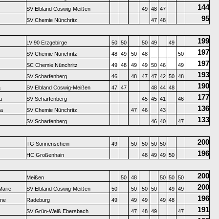
144
SV Elbland Coswig-Meißen
49
48
47
95
SV Chemie Nünchritz
47
48
199
LV 90 Erzgebirge
50
50
50
49
49
197
SV Chemie Nünchritz
48
49
50
48
50
197
SC Chemie Nünchritz
49
48
49
49
50
46
49
193
SV Scharfenberg
46
48
47
47
42
50
48
190
a
SV Elbland Coswig-Meißen
47
47
48
44
48
177
a
SV Scharfenberg
45
45
41
46
136
ra
SV Chemie Nünchritz
47
46
43
133
SV Scharfenberg
46
40
47
200
TG Sonnenschein
49
50
50
50
50
196
HC Großenhain
48
49
49
50
200
Meißen
50
48
50
50
50
200
Marie
SV Elbland Coswig-Meißen
50
50
50
50
49
49
196
ine
Radeburg
49
49
49
49
48
191
SV Grün-Weiß Ebersbach
47
48
49
47