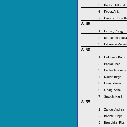
5
Knebel, Mildred
6
Feder, Anja
7
Hammer, Doroth
W 45
1
Hesse, Peggy
2
Richter, Manuela
3
Lehmann, Anne-K
W 50
1
Hofmann, Katrin
2
Papke, Ines
3
Englisch, Sandy
4
Röder, Birgit
5
Hilse, Yvette
6
Gedig, Anke
7
Stauch, Katrin
W 55
1
Zange, Andrea
2
Böhme, Birgit
3
Breschke, Rita