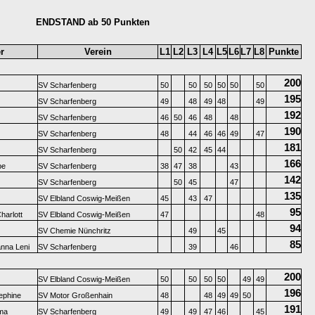
ENDSTAND ab 50 Punkten
r
Verein
L1
L2
L3
L4
L5
L6
L7
L8
Punkte
200
SV Scharfenberg
50
50
50
50
50
50
195
SV Scharfenberg
49
48
49
48
49
192
SV Scharfenberg
46
50
46
48
48
190
SV Scharfenberg
48
44
46
46
49
47
181
SV Scharfenberg
50
42
45
44
166
pe
SV Scharfenberg
38
47
38
43
142
SV Scharfenberg
50
45
47
135
SV Elbland Coswig-Meißen
45
43
47
95
harlott
SV Elbland Coswig-Meißen
47
48
94
SV Chemie Nünchritz
49
45
85
nna Leni
SV Scharfenberg
39
46
200
SV Elbland Coswig-Meißen
50
50
50
50
49
49
196
ephine
SV Motor Großenhain
48
48
49
49
50
191
lma
SV Scharfenberg
49
49
47
46
45