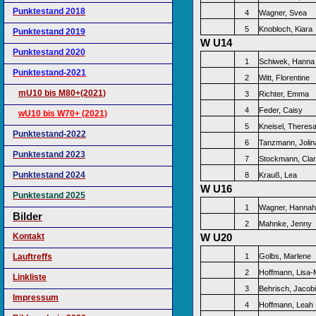
Punktestand 2018
4
Wagner, Svea
5
Knobloch, Kiara
Punktestand 2019
W U14
Punktestand 2020
1
Schiwek, Hanna
Punktestand-2021
2
Witt, Florentine
mU10 bis M80+(2021)
3
Richter, Emma
4
Feder, Caisy
wU10 bis W70+ (2021)
5
Kneisel, Theres
Punktestand-2022
6
Tanzmann, Jolin
Punktestand 2023
7
Stockmann, Cla
Punktestand 2024
8
Krauß, Lea
W U16
Punktestand 2025
1
Wagner, Hannah
Bilder
2
Mahnke, Jenny
Kontakt
W U20
Lauftreffs
1
Golbs, Marlene
2
Hoffmann, Lisa-
Linkliste
3
Behrisch, Jacob
Impressum
4
Hoffmann, Leah