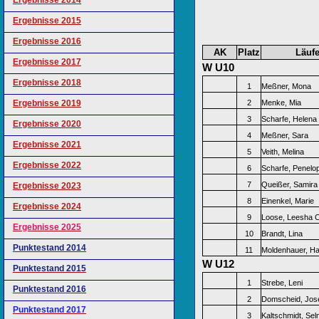
Ergebnisse 2014
Ergebnisse 2015
Ergebnisse 2016
AK
Platz
Läufe
Ergebnisse 2017
W U10
Ergebnisse 2018
1
Meßner, Mona
Ergebnisse 2019
2
Menke, Mia
3
Scharfe, Helena
Ergebnisse 2020
4
Meßner, Sara
Ergebnisse 2021
5
Veith, Melina
Ergebnisse 2022
6
Scharfe, Penelo
7
Queißer, Samira
Ergebnisse 2023
8
Einenkel, Marie
Ergebnisse 2024
9
Loose, Leesha C
Ergebnisse 2025
10
Brandt, Lina
Punktestand 2014
11
Moldenhauer, Ha
W U12
Punktestand 2015
1
Strebe, Leni
Punktestand 2016
2
Domscheid, Jos
Punktestand 2017
3
Kaltschmidt, Se