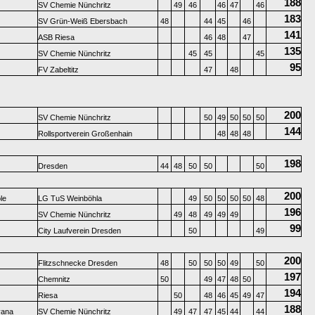
188
SV Chemie Nünchritz
49
46
46
47
46
183
SV Grün-Weiß Ebersbach
48
44
45
46
141
ASB Riesa
46
48
47
135
SV Chemie Nünchritz
45
45
45
95
FV Zabeltitz
47
48
200
SV Chemie Nünchritz
50
49
50
50
50
144
Rollsportverein Großenhain
48
48
48
198
Dresden
44
48
50
50
50
200
le
LG TuS Weinböhla
49
50
50
50
50
48
196
SV Chemie Nünchritz
49
48
49
49
49
99
City Laufverein Dresden
50
49
200
Flitzschnecke Dresden
48
50
50
50
49
50
197
Chemnitz
50
49
47
48
50
194
Riesa
50
48
46
45
49
47
188
vana
SV Chemie Nünchritz
49
47
47
45
44
44