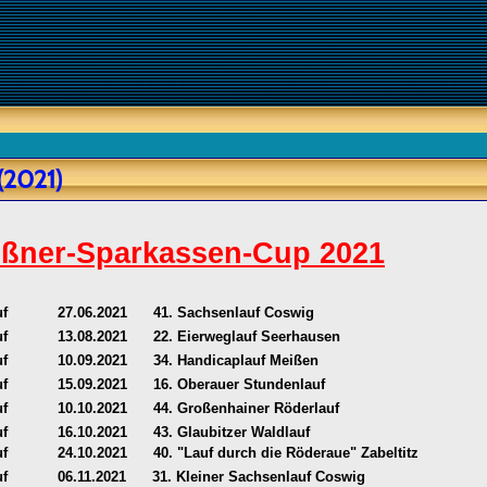
(2021)
ißner-Sparkassen-Cup 2021
uf
27.06.2021 41. Sachsenlauf Coswig
uf
13.08.2021 22. Eierweglauf Seerhausen
uf
10.09.2021 34. Handicaplauf Meißen
uf
15.09.2021 16. Oberauer Stundenlauf
uf
10.10.2021 44. Großenhainer Röderlauf
uf
16.10.2021 43. Glaubitzer Waldlauf
uf
24.10.2021 40. "Lauf durch die Röderaue" Zabeltitz
uf
06.11.2021 31. Kleiner Sachsenlauf Coswig