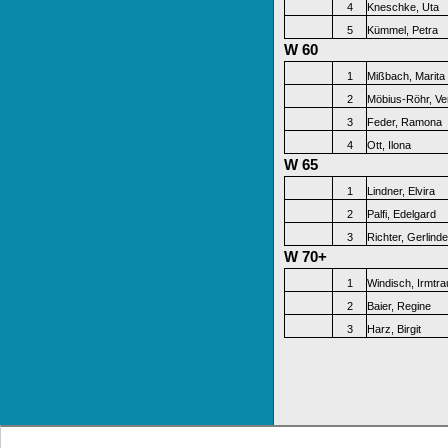
4
Kneschke, Uta
5
Kümmel, Petra
W 60
1
Mißbach, Marita
2
Möbius-Röhr, Ve
3
Feder, Ramona
4
Ott, Ilona
W 65
1
Lindner, Elvira
2
Palfi, Edelgard
3
Richter, Gerlinde
W 70+
1
Windisch, Irmtra
2
Baier, Regine
3
Harz, Birgit