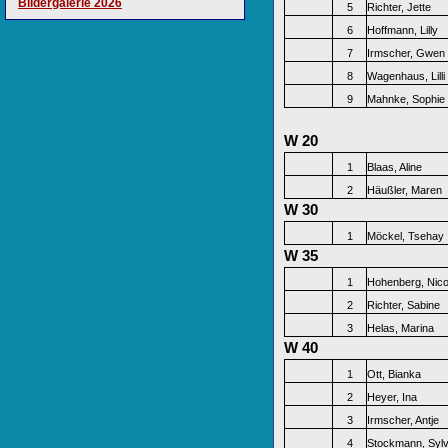
Bildergalerie 2026
5
Richter, Jette
6
Hoffmann, Lilly
7
Irmscher, Gwen
8
Wagenhaus, Lilli
9
Mahnke, Sophie
W 20
1
Blaas, Aline
2
Häußler, Maren
W 30
1
Möckel, Tsehay
W 35
1
Hohenberg, Nico
2
Richter, Sabine
3
Helas, Marina
W 40
1
Ott, Bianka
2
Heyer, Ina
3
Irmscher, Antje
4
Stockmann, Syl