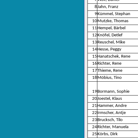
8
Jahn, Franz
9
Kümmel, Stephan
10
Mutzke, Thomas
11
Hempel, Bärbel
12
Knöfel, Detlef
13
Reuschel, Mike
14
Hesse, Peggy
15
Hanatschek, Rene
16
Richter, Rene
17
Thieme, Rene
18
Möbius, Tino
19
Bormann, Sophie
20
Joestel, Klaus
21
Hammer, Andre
22
Irmscher, Antje
23
Brucksch, Tilo
24
Richter, Manuela
25
Körbs, Dirk