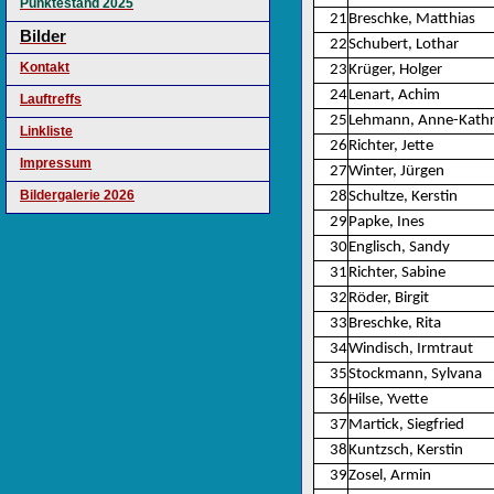
Punktestand 2025
21
Breschke, Matthias
Bilder
22
Schubert, Lothar
Kontakt
23
Krüger, Holger
24
Lenart, Achim
Lauftreffs
25
Lehmann, Anne-Kathr
Linkliste
26
Richter, Jette
Impressum
27
Winter, Jürgen
Bildergalerie 2026
28
Schultze, Kerstin
29
Papke, Ines
30
Englisch, Sandy
31
Richter, Sabine
32
Röder, Birgit
33
Breschke, Rita
34
Windisch, Irmtraut
35
Stockmann, Sylvana
36
Hilse, Yvette
37
Martick, Siegfried
38
Kuntzsch, Kerstin
39
Zosel, Armin