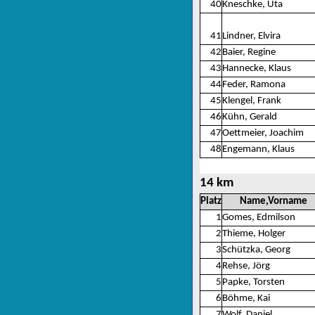
40
Kneschke, Uta
41
Lindner, Elvira
42
Baier, Regine
43
Hannecke, Klaus
44
Feder, Ramona
45
Klengel, Frank
46
Kühn, Gerald
47
Oettmeier, Joachim
48
Engemann, Klaus
14 km
Platz
Name,Vorname
1
Gomes, Edmilson
2
Thieme, Holger
3
Schützka, Georg
4
Rehse, Jörg
5
Papke, Torsten
6
Böhme, Kai
7
Wolf, Daniel