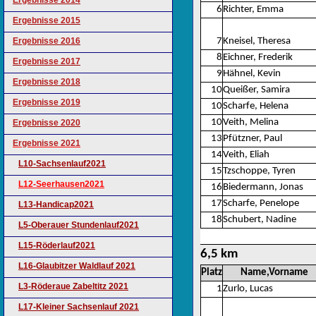
Ergebnisse 2014
6
Richter, Emma
Ergebnisse 2015
Ergebnisse 2016
7
Kneisel, Theresa
8
Eichner, Frederik
Ergebnisse 2017
9
Hähnel, Kevin
Ergebnisse 2018
10
Queißer, Samira
Ergebnisse 2019
10
Scharfe, Helena
10
Veith, Melina
Ergebnisse 2020
13
Pfützner, Paul
Ergebnisse 2021
14
Veith, Eliah
L10-Sachsenlauf2021
15
Tzschoppe, Tyren
L12-Seerhausen2021
16
Biedermann, Jonas
17
Scharfe, Penelope
L13-Handicap2021
18
Schubert, Nadine
L5-Oberauer Stundenlauf2021
L15-Röderlauf2021
6,5 km
L16-Glaubitzer Waldlauf 2021
Platz
Name,Vorname
L3-Röderaue Zabeltitz 2021
1
Zurlo, Lucas
L17-Kleiner Sachsenlauf 2021