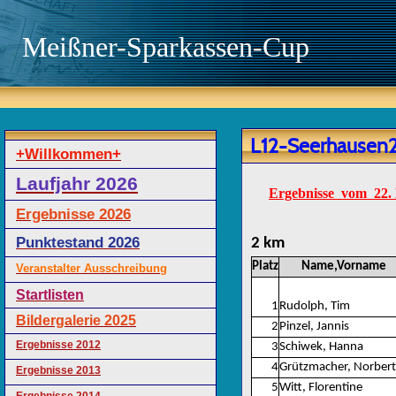
Meißner-Sparkassen-Cup
L12-Seerhausen
+Willkommen+
Laufjahr 2026
Ergebnisse vom 22. 
Ergebnisse 2026
Punktestand 2026
2 km
Platz
Name,Vorname
Veranstalter Ausschreibung
Startlisten
1
Rudolph, Tim
Bildergalerie 2025
2
Pinzel, Jannis
Ergebnisse 2012
3
Schiwek, Hanna
4
Grützmacher, Norbert
Ergebnisse 2013
5
Witt, Florentine