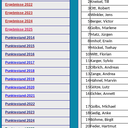
2
Kneisel, Till
Ergebnisse 2022
3
Ott, Robert
Ergebnisse 2023
4
Winkler, Jens
Ergebnisse 2024
5
Berger, Victor
6
Golbs, Marlene
Ergebnisse 2025
7
Matz, Jürgen
Punktestand 2014
8
Imhof, Erwin
Punktestand 2015
9
Möckel, Tsehay
Punktestand 2016
10
Witt, Florian
11
Karger, Sylvio
Punktestand 2017
12
Olbrich, Andreas
Punktestand 2018
13
Zange, Andrea
Punktestand 2019
14
Hähnel, Marvin
15
Götze, Lutz
Punktestand 2020
16
Eichler, Annett
Punktestand-2021
Punktestand-2022
17
Golbs, Michael
Punktestand 2023
18
Gedig, Anke
19
Böhme, Birgit
Punktestand 2024
20
Feder, Hartmut