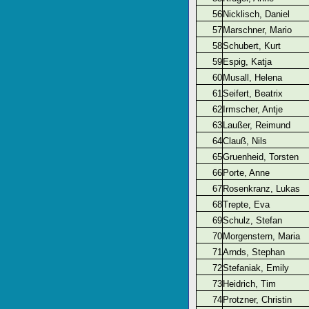
56
Nicklisch, Daniel
57
Marschner, Mario
58
Schubert, Kurt
59
Espig, Katja
60
Musall, Helena
61
Seifert, Beatrix
62
Irmscher, Antje
63
Laußer, Reimund
64
Clauß, Nils
65
Gruenheid, Torsten
66
Porte, Anne
67
Rosenkranz, Lukas
68
Trepte, Eva
69
Schulz, Stefan
70
Morgenstern, Maria
71
Arnds, Stephan
72
Stefaniak, Emily
73
Heidrich, Tim
74
Protzner, Christin