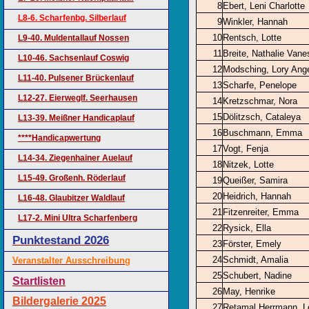
8
Ebert, Leni Charlotte
L8-6. Scharfenbg. Silberlauf
9
Winkler, Hannah
10
Rentsch, Lotte
L9-40. Muldentallauf Nossen
11
Breite, Nathalie Van
L10-46. Sachsenlauf Coswig
12
Modsching, Lory Ange
L11-40. Pulsener Brückenlauf
13
Scharfe, Penelope
L12-27. Eierweglf. Seerhausen
14
Kretzschmar, Nora
15
Dölitzsch, Cataleya
L13-39. Meißner Handicaplauf
16
Buschmann, Emma
****Handicapwertung
17
Vogt, Fenja
L14-34. Ziegenhainer Auelauf
18
Nitzek, Lotte
L15-49. Großenh. Röderlauf
19
Queißer, Samira
20
Heidrich, Hannah
L16-48. Glaubitzer Waldlauf
21
Fitzenreiter, Emma
L17-2. Mini Ultra Scharfenberg
22
Rysick, Ella
Punktestand 2026
23
Förster, Emely
24
Schmidt, Amalia
Veranstalter Ausschreibung
25
Schubert, Nadine
Startlisten
26
May, Henrike
Bildergalerie 2025
27
Retamal Herrmann, Lo