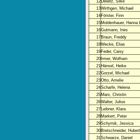
12
Dewitz, Silke
13
Wirthgen, Michael
14
Förster, Finn
15
Moldenhauer, Hanna 
16
Gutmann, Ines
17
Braun, Freddy
18
Wecke, Elias
19
Feder, Caisy
20
Irmer, Wolfram
21
Hänsel, Heike
22
Gorzel, Michael
23
Otto, Amelie
24
Scharfe, Helena
25
Marx, Christin
26
Walter, Julius
27
Leibner, Klara
28
Markert, Peter
29
Schymik, Jessica
30
Bretschneider, Hubert
31
Schwarze, Daniel