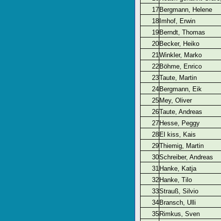
17
Bergmann, Helene
18
Imhof, Erwin
19
Berndt, Thomas
20
Becker, Heiko
21
Winkler, Marko
22
Böhme, Enrico
23
Taute, Martin
24
Bergmann, Eik
25
Mey, Oliver
26
Taute, Andreas
27
Hesse, Peggy
28
El kiss, Kais
29
Thiemig, Martin
30
Schreiber, Andreas
31
Hanke, Katja
32
Hanke, Tilo
33
Strauß, Silvio
34
Bransch, Ulli
35
Rimkus, Sven