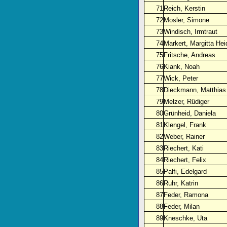
71
Reich, Kerstin
72
Mosler, Simone
73
Windisch, Irmtraut
74
Markert, Margitta Hei
75
Fritsche, Andreas
76
Kiank, Noah
77
Wick, Peter
78
Dieckmann, Matthias
79
Melzer, Rüdiger
80
Grünheid, Daniela
81
Klengel, Frank
82
Weber, Rainer
83
Riechert, Kati
84
Riechert, Felix
85
Palfi, Edelgard
86
Ruhr, Katrin
87
Feder, Ramona
88
Feder, Milan
89
Kneschke, Uta