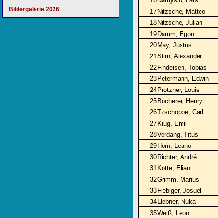
16
Namyslo, Lars
Bildergalerie 2026
17
Nitzsche, Matteo
18
Nitzsche, Julian
19
Damm, Egon
20
May, Justus
21
Stirn, Alexander
22
Findeisen, Tobias
23
Petermann, Edwin
24
Protzner, Louis
25
Böcherer, Henry
26
Tzschoppe, Carl
27
Krug, Emil
28
Verdang, Titus
29
Horn, Leano
30
Richter, André
31
Kotte, Elian
32
Grimm, Marius
33
Fiebiger, Josuel
34
Liebner, Nuka
35
Weiß, Leon