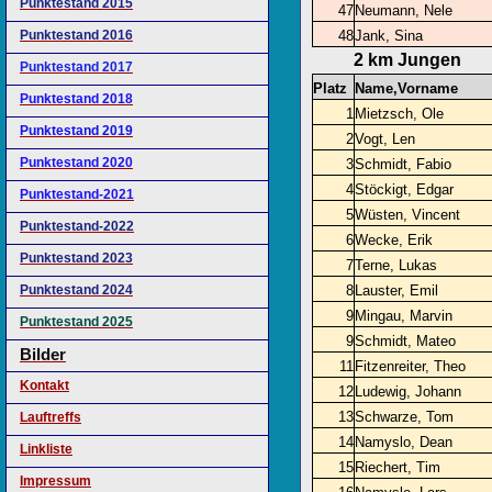
Punktestand 2015
47
Neumann, Nele
Punktestand 2016
48
Jank, Sina
2 km Jungen
Punktestand 2017
Platz
Name,Vorname
Punktestand 2018
1
Mietzsch, Ole
Punktestand 2019
2
Vogt, Len
Punktestand 2020
3
Schmidt, Fabio
4
Stöckigt, Edgar
Punktestand-2021
5
Wüsten, Vincent
Punktestand-2022
6
Wecke, Erik
Punktestand 2023
7
Terne, Lukas
Punktestand 2024
8
Lauster, Emil
9
Mingau, Marvin
Punktestand 2025
9
Schmidt, Mateo
Bilder
11
Fitzenreiter, Theo
Kontakt
12
Ludewig, Johann
13
Schwarze, Tom
Lauftreffs
14
Namyslo, Dean
Linkliste
15
Riechert, Tim
Impressum