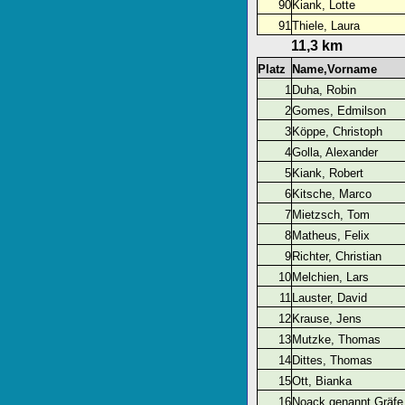
90
Kiank, Lotte
91
Thiele, Laura
11,3 km
Platz
Name,Vorname
1
Duha, Robin
2
Gomes, Edmilson
3
Köppe, Christoph
4
Golla, Alexander
5
Kiank, Robert
6
Kitsche, Marco
7
Mietzsch, Tom
8
Matheus, Felix
9
Richter, Christian
10
Melchien, Lars
11
Lauster, David
12
Krause, Jens
13
Mutzke, Thomas
14
Dittes, Thomas
15
Ott, Bianka
16
Noack genannt Gräfe