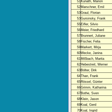
51
Kunath, Marion
52
Marschner, Emil
53
Graul, Florian
53
Gursinsky, Frank
55
Eifler, Silvio
56
Meier, Friedhard
57
Brunnert, Juliane
58
Fischer, Felia
59
Markert, Mirja
60
Wecke, Janina
61
Mißbach, Marita
62
Hebestreit, Werner
63
Bölter, Dirk
64
Than, Frank
65
Rössel, Günter
66
Grimm, Katharina
67
Bothe, Sven
68
Klein, Jason
69
Koal, Gerd
70
Koal, Ingrid