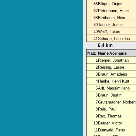
36
Bürger, Finjas
37
Petermann, Henri
38
Birnbaum, Nico
39
Taeger, Jonne
40
Weiß, Lukas
41
Scharfe, Leonidas
6,4 km
Platz
Name,Vorname
1
Riemer, Jonathan
2
Reising, Lasse
3
Braun, Amadeus
4
Hanke, Henri Kurt
5
Arlt, Massimiliano
6
Braun, Justin
7
Grützmacher, Norbert
8
Reis, Paul
9
Rex, Thomas
10
Berger, Victor
11
Dürrwald, Peter