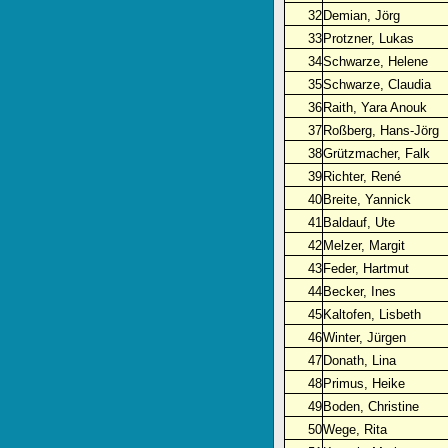
32
Demian, Jörg
33
Protzner, Lukas
34
Schwarze, Helene
35
Schwarze, Claudia
36
Raith, Yara Anouk
37
Roßberg, Hans-Jörg
38
Grützmacher, Falk
39
Richter, René
40
Breite, Yannick
41
Baldauf, Ute
42
Melzer, Margit
43
Feder, Hartmut
44
Becker, Ines
45
Kaltofen, Lisbeth
46
Winter, Jürgen
47
Donath, Lina
48
Primus, Heike
49
Boden, Christine
50
Wege, Rita