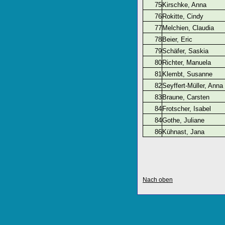
75
Kirschke, Anna
76
Rokitte, Cindy
77
Melchien, Claudia
78
Beier, Eric
79
Schäfer, Saskia
80
Richter, Manuela
81
Klembt, Susanne
82
Seyffert-Müller, Anna
83
Braune, Carsten
84
Frotscher, Isabel
84
Gothe, Juliane
86
Kühnast, Jana
Nach oben