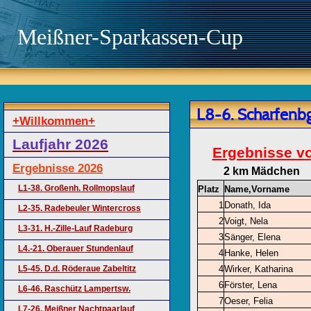
Meißner-Sparkassen-Cup
L8-6. Scharfenbg.
+Willkommen+
Laufjahr 2026
Ergebnisse vo
Ergebnisse 2026
2 km Mädchen
L1-38. Großenh. Rollmopslauf
Platz
Name,Vorname
1
Donath, Ida
L2-35. Radebeuler Wintercross
2
Voigt, Nela
L3-31. H.-Zille-Lauf Radeburg
3
Sänger, Elena
L4.-21. Oberauer Stundenlauf
4
Hanke, Helen
L5-45. D.d. Röderaue Zabeltitz
4
Wirker, Katharina
6
Förster, Lena
L6-46. Raschütz Lampertsw.
7
Oeser, Felia
L7-26. Meißner Nachtpaarlauf