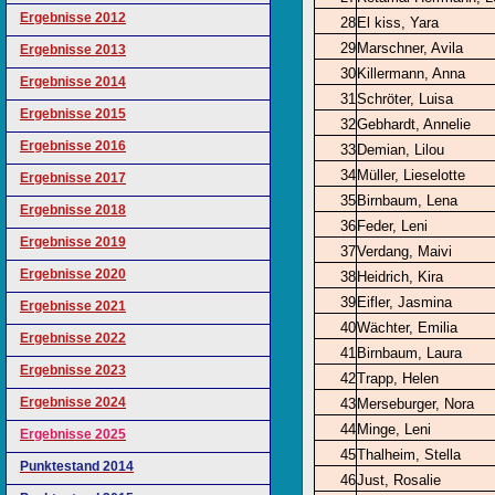
Ergebnisse 2012
28
El kiss, Yara
29
Marschner, Avila
Ergebnisse 2013
30
Killermann, Anna
Ergebnisse 2014
31
Schröter, Luisa
Ergebnisse 2015
32
Gebhardt, Annelie
Ergebnisse 2016
33
Demian, Lilou
34
Müller, Lieselotte
Ergebnisse 2017
35
Birnbaum, Lena
Ergebnisse 2018
36
Feder, Leni
Ergebnisse 2019
37
Verdang, Maivi
Ergebnisse 2020
38
Heidrich, Kira
39
Eifler, Jasmina
Ergebnisse 2021
40
Wächter, Emilia
Ergebnisse 2022
41
Birnbaum, Laura
Ergebnisse 2023
42
Trapp, Helen
Ergebnisse 2024
43
Merseburger, Nora
44
Minge, Leni
Ergebnisse 2025
45
Thalheim, Stella
Punktestand 2014
46
Just, Rosalie