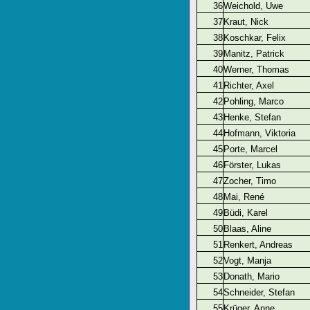
36
Weichold, Uwe
37
Kraut, Nick
38
Koschkar, Felix
39
Manitz, Patrick
40
Werner, Thomas
41
Richter, Axel
42
Pohling, Marco
43
Henke, Stefan
44
Hofmann, Viktoria
45
Porte, Marcel
46
Förster, Lukas
47
Zocher, Timo
48
Mai, René
49
Büdi, Karel
50
Blaas, Aline
51
Renkert, Andreas
52
Vogt, Manja
53
Donath, Mario
54
Schneider, Stefan
55
Krüger, Anne