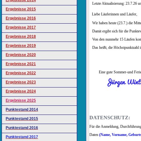
Ergebnisse 2014
Letzte Aktualisierung
Ergebnisse 2015
Liebe Läuferinnen und Läufer,
Ergebnisse 2016
Wir haben heute (23.7.) die Mitte
Ergebnisse 2017
Damit ergibt sich für die Punkte
Ergebnisse 2018
Von den nunmehr 15 Läufen ko
Ergebnisse 2019
Das heißt, die Höchstpunktzahl i
Ergebnisse 2020
Ergebnisse 2021
Eine gute Sommer-und Ferien
Ergebnisse 2022
Jürgen Wint
Ergebnisse 2023
Ergebnisse 2024
Ergebnisse 2025
Punktestand 2014
DATENSCHUTZ:
Punktestand 2015
Für die Anmeldung, Durchführung
Punktestand 2016
Daten
(Name, Vorname, Geburts
Punktestand 2017