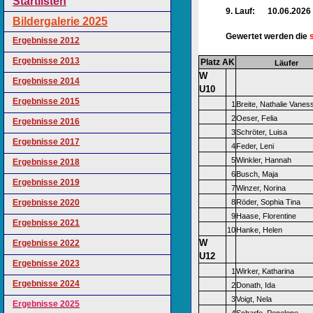
Startlisten
9. Lauf: 10.06.2026
Bildergalerie 2025
Gewertet werden die
Ergebnisse 2012
Ergebnisse 2013
Platz AK
Läufer
W
Ergebnisse 2014
U10
Ergebnisse 2015
1
Breite, Nathalie Vanes
2
Oeser, Felia
Ergebnisse 2016
3
Schröter, Luisa
Ergebnisse 2017
4
Feder, Leni
5
Winkler, Hannah
Ergebnisse 2018
6
Busch, Maja
Ergebnisse 2019
7
Winzer, Norina
Ergebnisse 2020
8
Röder, Sophia Tina
9
Haase, Florentine
Ergebnisse 2021
10
Hanke, Helen
W
Ergebnisse 2022
U12
Ergebnisse 2023
1
Wirker, Katharina
Ergebnisse 2024
2
Donath, Ida
3
Voigt, Nela
Ergebnisse 2025