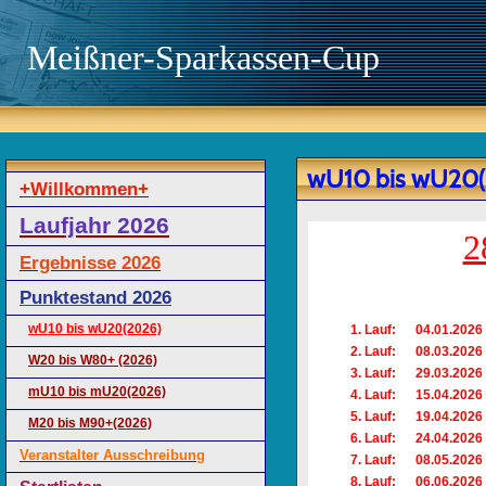
Meißner-Sparkassen-Cup
wU10 bis wU20(
+Willkommen+
Laufjahr 2026
2
Ergebnisse 2026
Punktestand 2026
wU10 bis wU20(2026)
1. Lauf: 04.01.202
2. Lauf: 08.03.2
W20 bis W80+ (2026)
3. Lauf: 29.03.2026 
mU10 bis mU20(2026)
4. Lauf: 15.04.202
5. Lauf: 19.04.2026 4
M20 bis M90+(2026)
6. Lauf: 24.04.2026
Veranstalter Ausschreibung
7. Lauf: 08.05.2026 
8. Lauf: 06.06.2026 