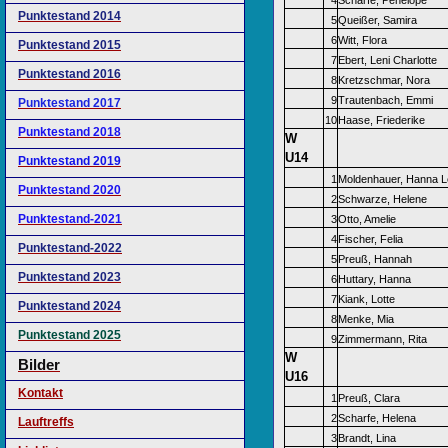
4
Scharfe, Penelope
Punktestand 2014
5
Queißer, Samira
6
Witt, Flora
Punktestand 2015
7
Ebert, Leni Charlotte
Punktestand 2016
8
Kretzschmar, Nora
9
Trautenbach, Emmi
Punktestand 2017
10
Haase, Friederike
Punktestand 2018
W
U14
Punktestand 2019
1
Moldenhauer, Hanna L
Punktestand 2020
2
Schwarze, Helene
Punktestand-2021
3
Otto, Amelie
4
Fischer, Felia
Punktestand-2022
5
Preuß, Hannah
Punktestand 2023
6
Huttary, Hanna
7
Kiank, Lotte
Punktestand 2024
8
Menke, Mia
Punktestand 2025
9
Zimmermann, Rita
W
Bilder
U16
Kontakt
1
Preuß, Clara
2
Scharfe, Helena
Lauftreffs
3
Brandt, Lina