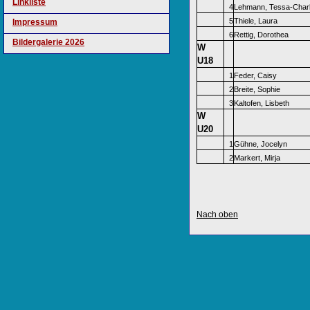
Linkliste
4
Lehmann, Tessa-Charl
5
Thiele, Laura
Impressum
6
Rettig, Dorothea
Bildergalerie 2026
W
U18
1
Feder, Caisy
2
Breite, Sophie
3
Kaltofen, Lisbeth
W
U20
1
Gühne, Jocelyn
2
Markert, Mirja
Nach oben