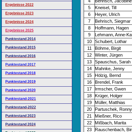
4
Behrisch, Jacobine
Ergebnisse 2022
5
Kneisel, Till
Ergebnisse 2023
6
Heyer, Ulrich
7
Behrisch, Siegmar
Ergebnisse 2024
8
Hoffmann, Hagen
Ergebnisse 2025
9
Lehmann, Anne-Kat
Punktestand 2014
10
Schubert, Lothar
Punktestand 2015
11
Böhme, Birgit
12
Winter, Jürgen
Punktestand 2016
13
Spauschus, Sarah
Punktestand 2017
14
Mahnke, Jenny
Punktestand 2018
15
Hölzig, Bernd
Punktestand 2019
16
Brendel, Frank
17
Irmscher, Gwen
Punktestand 2020
18
Krüger, Holger
Punktestand-2021
19
Müller, Matthias
Punktestand-2022
20
Partuschek, Ronny
21
Mießner, Rico
Punktestand 2023
22
Mißbach, Marita
Punktestand 2024
23
Rauschenbach, Birg