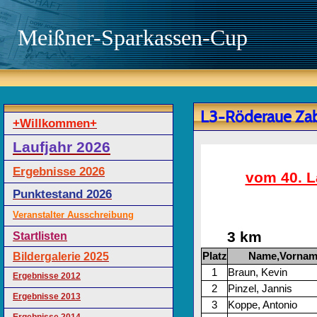
Meißner-Sparkassen-Cup
L3-Röderaue Zab
+Willkommen+
Laufjahr 2026
Ergebnisse 2026
vom 40. L
Punktestand 2026
Veranstalter Ausschreibung
3 km
Startlisten
Platz
Name,Vornam
Bildergalerie 2025
1
Braun, Kevin
Ergebnisse 2012
2
Pinzel, Jannis
Ergebnisse 2013
3
Koppe, Antonio