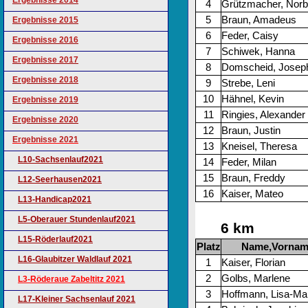
Ergebnisse 2014
4
Grützmacher, Norb
5
Braun, Amadeus
Ergebnisse 2015
6
Feder, Caisy
Ergebnisse 2016
7
Schiwek, Hanna
Ergebnisse 2017
8
Domscheid, Josep
Ergebnisse 2018
9
Strebe, Leni
10
Hähnel, Kevin
Ergebnisse 2019
11
Ringies, Alexander
Ergebnisse 2020
12
Braun, Justin
Ergebnisse 2021
13
Kneisel, Theresa
L10-Sachsenlauf2021
14
Feder, Milan
15
Braun, Freddy
L12-Seerhausen2021
16
Kaiser, Mateo
L13-Handicap2021
L5-Oberauer Stundenlauf2021
6 km
L15-Röderlauf2021
Platz
Name,Vornam
L16-Glaubitzer Waldlauf 2021
1
Kaiser, Florian
2
Golbs, Marlene
L3-Röderaue Zabeltitz 2021
3
Hoffmann, Lisa-Ma
L17-Kleiner Sachsenlauf 2021