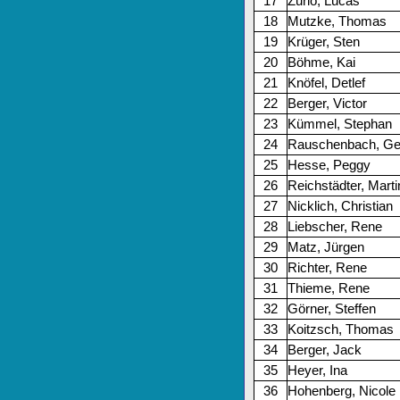
17
Zurlo, Lucas
18
Mutzke, Thomas
19
Krüger, Sten
20
Böhme, Kai
21
Knöfel, Detlef
22
Berger, Victor
23
Kümmel, Stephan
24
Rauschenbach, Ge
25
Hesse, Peggy
26
Reichstädter, Marti
27
Nicklich, Christian
28
Liebscher, Rene
29
Matz, Jürgen
30
Richter, Rene
31
Thieme, Rene
32
Görner, Steffen
33
Koitzsch, Thomas
34
Berger, Jack
35
Heyer, Ina
36
Hohenberg, Nicole