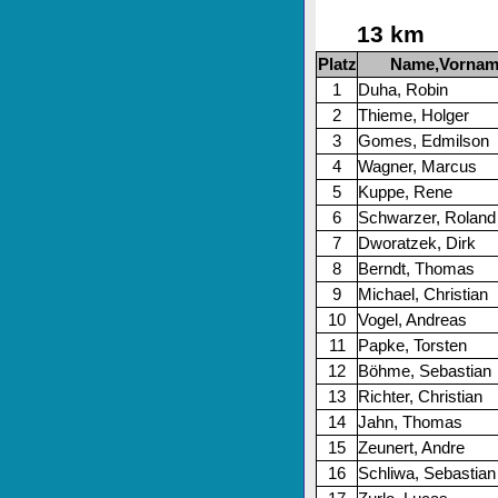
13 km
Platz
Name,Vornam
1
Duha, Robin
2
Thieme, Holger
3
Gomes, Edmilson
4
Wagner, Marcus
5
Kuppe, Rene
6
Schwarzer, Roland
7
Dworatzek, Dirk
8
Berndt, Thomas
9
Michael, Christian
10
Vogel, Andreas
11
Papke, Torsten
12
Böhme, Sebastian
13
Richter, Christian
14
Jahn, Thomas
15
Zeunert, Andre
16
Schliwa, Sebastian