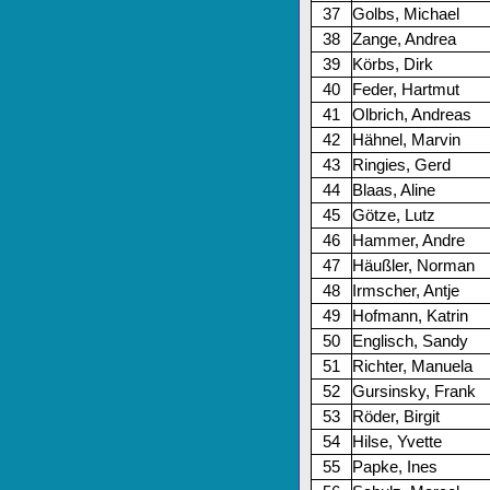
37
Golbs, Michael
38
Zange, Andrea
39
Körbs, Dirk
40
Feder, Hartmut
41
Olbrich, Andreas
42
Hähnel, Marvin
43
Ringies, Gerd
44
Blaas, Aline
45
Götze, Lutz
46
Hammer, Andre
47
Häußler, Norman
48
Irmscher, Antje
49
Hofmann, Katrin
50
Englisch, Sandy
51
Richter, Manuela
52
Gursinsky, Frank
53
Röder, Birgit
54
Hilse, Yvette
55
Papke, Ines