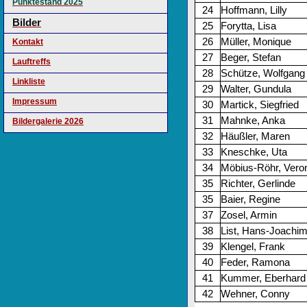
Punktestand 2025
24
Hoffmann, Lilly
Bilder
25
Forytta, Lisa
26
Müller, Monique
Kontakt
27
Beger, Stefan
Lauftreffs
28
Schütze, Wolfgang
Linkliste
29
Walter, Gundula
Impressum
30
Martick, Siegfried
31
Mahnke, Anka
Bildergalerie 2026
32
Häußler, Maren
33
Kneschke, Uta
34
Möbius-Röhr, Vero
35
Richter, Gerlinde
35
Baier, Regine
37
Zosel, Armin
38
List, Hans-Joachi
39
Klengel, Frank
40
Feder, Ramona
41
Kummer, Eberhard
42
Wehner, Conny