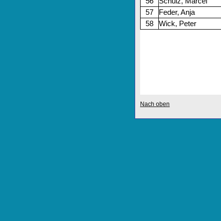
56
Schulz, Marcel
57
Feder, Anja
58
Wick, Peter
Nach oben