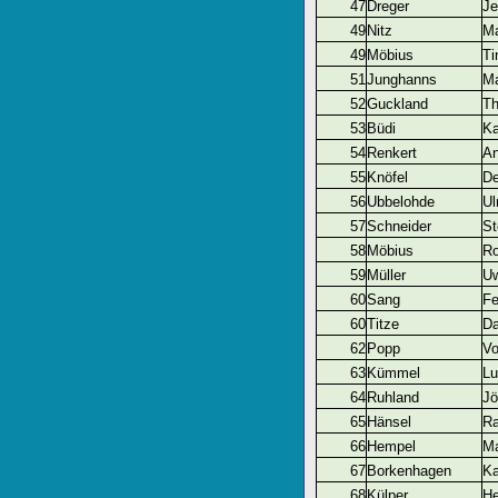
47
Dreger
Je
49
Nitz
Ma
49
Möbius
Ti
51
Junghanns
Ma
52
Guckland
T
53
Büdi
Ka
54
Renkert
An
55
Knöfel
De
56
Ubbelohde
Ul
57
Schneider
St
58
Möbius
R
59
Müller
U
60
Sang
Fe
60
Titze
Da
62
Popp
Vo
63
Kümmel
Lu
64
Ruhland
Jö
65
Hänsel
Ra
66
Hempel
M
67
Borkenhagen
Ka
68
Külper
He