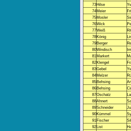
73
Hilse
Yv
74
Meier
Fr
75
Mosler
S
76
Wick
Pe
77
Weiß
Ri
78
König
Li
79
Berger
Re
80
Windisch
Ir
81
Markert
Ma
82
Klengel
Fr
83
Gebel
Y
84
Melzer
Rü
85
Behsing
A
86
Behsing
Ci
87
Oschatz
La
88
Ahnert
Sa
89
Schneider
Ju
90
Kümmel
Sy
91
Fischer
Si
92
List
Ha