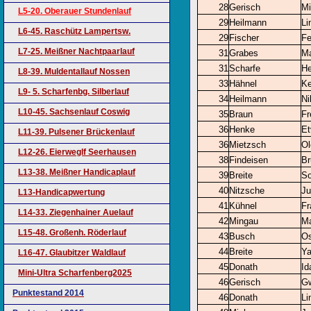
28
Gerisch
Mi
L5-20. Oberauer Stundenlauf
29
Heilmann
Li
L6-45. Raschütz Lampertsw.
29
Fischer
Fe
L7-25. Meißner Nachtpaarlauf
31
Grabes
Ma
31
Scharfe
He
L8-39. Muldentallauf Nossen
33
Hähnel
Ke
L9- 5. Scharfenbg. Silberlauf
34
Heilmann
Ni
L10-45. Sachsenlauf Coswig
35
Braun
Fr
36
Henke
Et
L11-39. Pulsener Brückenlauf
36
Mietzsch
Ol
L12-26. Eierweglf Seerhausen
38
Findeisen
Br
L13-38. Meißner Handicaplauf
39
Breite
So
40
Nitzsche
Ju
L13-Handicapwertung
41
Kühnel
Fr
L14-33. Ziegenhainer Auelauf
42
Mingau
Ma
L15-48. Großenh. Röderlauf
43
Busch
Os
44
Breite
Ya
L16-47. Glaubitzer Waldlauf
45
Donath
Id
Mini-Ultra Scharfenberg2025
46
Gerisch
G
Punktestand 2014
46
Donath
Li