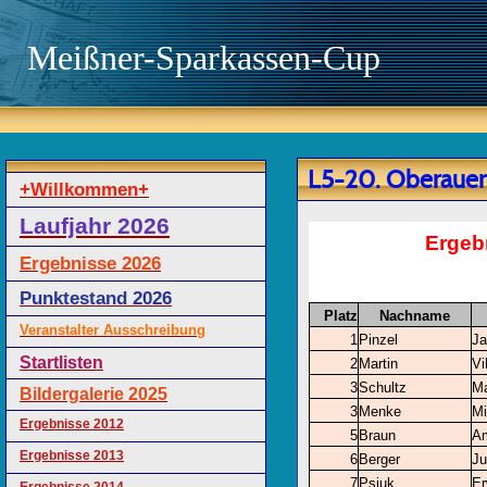
Meißner-Sparkassen-Cup
L5-20. Oberauer
+Willkommen+
Laufjahr 2026
Ergeb
Ergebnisse 2026
Punktestand 2026
Platz
Nachname
Veranstalter Ausschreibung
1
Pinzel
Ja
Startlisten
2
Martin
Vi
3
Schultz
Ma
Bildergalerie 2025
3
Menke
Mi
Ergebnisse 2012
5
Braun
A
Ergebnisse 2013
6
Berger
Ju
7
Psiuk
Er