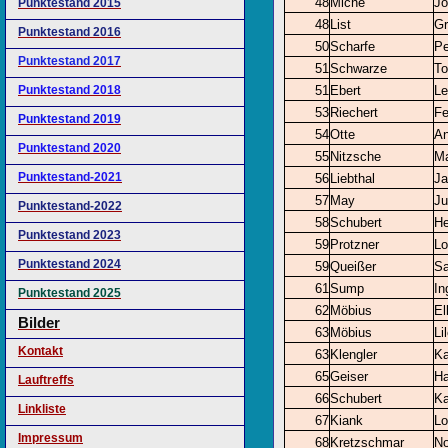
48
Miche
Jo
Punktestand 2015
48
List
Gr
Punktestand 2016
50
Scharfe
Pe
Punktestand 2017
51
Schwarze
T
Punktestand 2018
51
Ebert
Le
53
Riechert
Fe
Punktestand 2019
54
Otte
An
Punktestand 2020
55
Nitzsche
Ma
Punktestand-2021
56
Liebthal
Ja
57
May
Ju
Punktestand-2022
58
Schubert
He
Punktestand 2023
59
Protzner
Lo
Punktestand 2024
59
Queißer
Sa
61
Sump
In
Punktestand 2025
62
Möbius
El
Bilder
63
Möbius
Li
Kontakt
63
Klengler
Ka
65
Geiser
H
Lauftreffs
66
Schubert
Ka
Linkliste
67
Kiank
Lo
Impressum
68
Kretzschmar
No