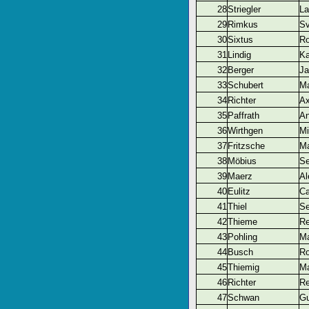
28
Striegler
La
29
Rimkus
S
30
Sixtus
R
31
Lindig
Ka
32
Berger
Ja
33
Schubert
Ma
34
Richter
Ax
35
Paffrath
An
36
Wirthgen
Mi
37
Fritzsche
M
38
Möbius
Se
39
Maerz
Al
40
Eulitz
Ca
41
Thiel
Se
42
Thieme
R
43
Pohling
M
44
Busch
Ro
45
Thiemig
Ma
46
Richter
R
47
Schwan
Gu