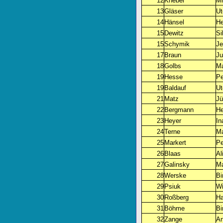
12
Knebel
Mi
13
Gläser
Ut
14
Hänsel
He
15
Dewitz
Si
15
Schymik
Je
17
Braun
Ju
18
Golbs
Ma
19
Hesse
P
19
Baldauf
Ut
21
Matz
Jü
22
Bergmann
He
23
Heyer
In
24
Terne
Ma
25
Markert
Pe
26
Blaas
Al
27
Galinsky
Ma
28
Werske
Bi
29
Psiuk
Wi
30
Roßberg
Ha
31
Böhme
Bi
32
Zange
An