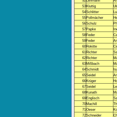
52
Lehmann
An
53
Kluttig
Ul
54
Schlitter
Lu
55
Pollmächer
He
56
Schulz
Ph
57
Papke
In
58
Feder
Ca
59
Feder
An
60
Rokitte
Ci
61
Richter
Sa
62
Richter
Ma
63
Mißbach
Ma
64
Schmidt
Is
65
Seidel
An
66
Krüger
Ho
67
Seidel
Le
68
Kunath
Ma
69
Englisch
S
70
Machill
T
71
Oeser
Ko
72
Schneider
Ch