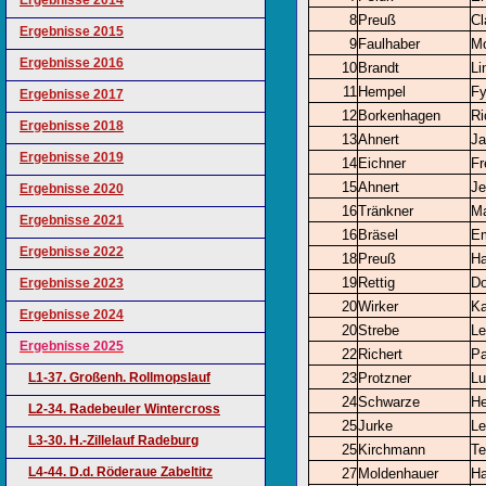
Ergebnisse 2014
8
Preuß
Cl
Ergebnisse 2015
9
Faulhaber
Mo
Ergebnisse 2016
10
Brandt
Li
11
Hempel
F
Ergebnisse 2017
12
Borkenhagen
Ri
Ergebnisse 2018
13
Ahnert
Ja
Ergebnisse 2019
14
Eichner
Fr
15
Ahnert
Je
Ergebnisse 2020
16
Tränkner
Ma
Ergebnisse 2021
16
Bräsel
Em
Ergebnisse 2022
18
Preuß
H
19
Rettig
Do
Ergebnisse 2023
20
Wirker
Ka
Ergebnisse 2024
20
Strebe
Le
Ergebnisse 2025
22
Richert
Pa
L1-37. Großenh. Rollmopslauf
23
Protzner
Lu
24
Schwarze
He
L2-34. Radebeuler Wintercross
25
Jurke
Le
L3-30. H.-Zillelauf Radeburg
25
Kirchmann
Te
L4-44. D.d. Röderaue Zabeltitz
27
Moldenhauer
Ha