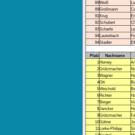
89
Weiß
Lu
89
Großmann
Ca
91
Krug
Em
92
Schubert
Ch
93
Scharfe
Le
94
Lauterbach
Fr
94
Stadler
El
Platz
Nachname
1
Horney
An
2
Grützmacher
No
3
Wagner
H
4
Ott
Bi
5
Weichold
B
6
Richter
H
7
Berger
Vi
8
Jancker
Ha
9
Grützmacher
Fa
10
Gühne
Jo
11
Lorke-Philipp
St