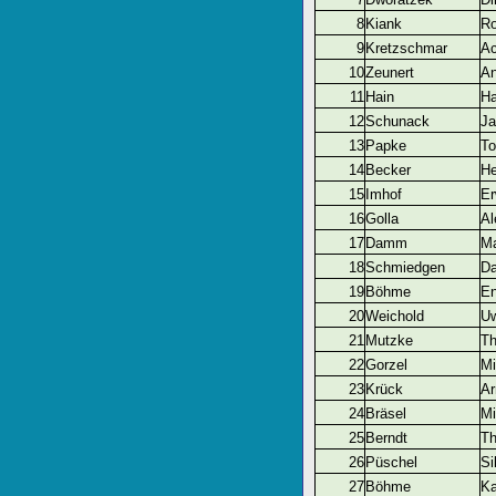
8
Kiank
Ro
9
Kretzschmar
A
10
Zeunert
An
11
Hain
H
12
Schunack
Ja
13
Papke
To
14
Becker
He
15
Imhof
Er
16
Golla
Al
17
Damm
M
18
Schmiedgen
Da
19
Böhme
En
20
Weichold
U
21
Mutzke
T
22
Gorzel
Mi
23
Krück
Ar
24
Bräsel
Mi
25
Berndt
T
26
Püschel
Si
27
Böhme
Ka