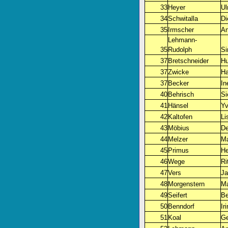
33
Heyer
Ul
34
Schwitalla
Di
35
Irmscher
An
Lehmann-
35
Rudolph
S
37
Bretschneider
Hu
37
Zwicke
Ha
37
Becker
In
40
Behrisch
Si
41
Hänsel
Y
42
Kaltofen
Li
43
Möbius
D
44
Melzer
Ma
45
Primus
He
46
Wege
Ri
47
Vers
Ja
48
Morgenstern
Ma
49
Seifert
Be
50
Benndorf
Ir
51
Koal
Ge