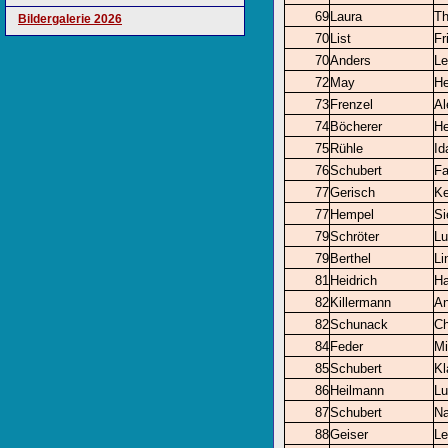
69
Laura
Th
Bildergalerie 2026
70
List
Fr
70
Anders
Le
72
May
He
73
Frenzel
Al
74
Böcherer
He
75
Rühle
Id
76
Schubert
F
77
Gerisch
Ke
77
Hempel
Si
79
Schröter
Lu
79
Berthel
Li
81
Heidrich
H
82
Killermann
A
82
Schunack
Ch
84
Feder
Mi
85
Schubert
Kl
86
Heilmann
Lu
87
Schubert
Na
88
Geiser
Le