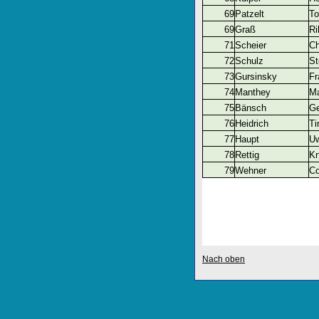
69
Patzelt
To
69
Graß
Ri
71
Scheier
Ch
72
Schulz
St
73
Gursinsky
Fr
74
Manthey
Ma
75
Bänsch
Ge
76
Heidrich
T
77
Haupt
U
78
Rettig
Kn
79
Wehner
C
Nach oben