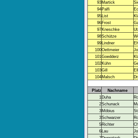
93
Martick
Si
94
Palfi
Ed
95
List
Kl
96
Frost
Ga
97
Kneschke
Ut
98
Schütze
Wo
99
Lindner
El
100
Oettmeier
Jo
101
Goedderz
Kl
102
Kühn
Ge
103
Gill
El
104
Malsch
Dr
Platz
Nachname
1
Duha
Ro
2
Schunack
Ma
3
Möbius
St
3
Schwarzer
Ro
5
Richter
Ch
6
Lau
Jo
7
Dworatzek
Di