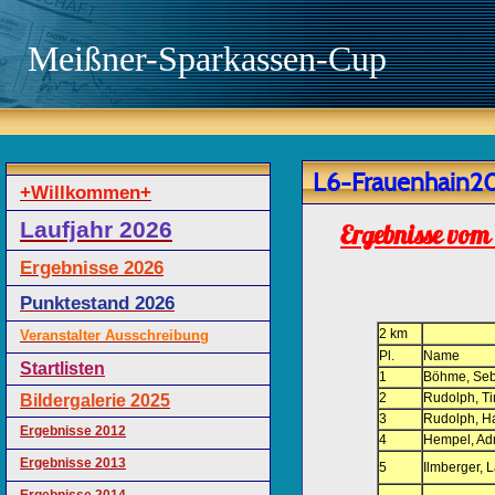
Meißner-Sparkassen-Cup
L6-Frauenhain2
+Willkommen+
Laufjahr 2026
Ergebnisse vom 
Ergebnisse 2026
Punktestand 2026
2 km
Veranstalter Ausschreibung
Pl.
Name
Startlisten
1
Böhme, Seb
2
Rudolph, T
Bildergalerie 2025
3
Rudolph, H
Ergebnisse 2012
4
Hempel, Ad
Ergebnisse 2013
5
Ilmberger, 