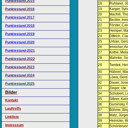
Punktestand 2015
18
Ruhland, Jö
19
Karger, Sylv
Punktestand 2016
20
Machill, Th
Punktestand 2017
21
Becker, Ine
22
Förster, Car
Punktestand 2018
23
Hempel, Ma
Punktestand 2019
24
DIttrich, Cl
25
Urban, Ger
Punktestand 2020
26
Irmscher, An
Punktestand-2021
27
Kothe, Mela
28
Mahnke, So
Punktestand-2022
29
Twrdek, Hei
Punktestand 2023
30
Hähnel, Mar
Punktestand 2024
31
Löwa, Gerd
32
Dauer, Jos
Punktestand 2025
33
Zieger, Ute
Bilder
34
Schubert, L
35
Sittner, Kari
Kontakt
36
Gursinsky, 
Lauftreffs
37
Böhme, Birg
38
Matz, Jürge
Linkliste
39
Heinicke, Wa
Impressum
40
Schönbrunn