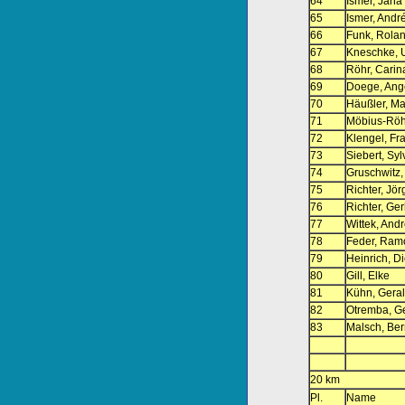
64
Ismer, Jana
65
Ismer, Andr
66
Funk, Rola
67
Kneschke, 
68
Röhr, Carin
69
Doege, Ang
70
Häußler, M
71
Möbius-Röhr
72
Klengel, Fr
73
Siebert, Syl
74
Gruschwitz
75
Richter, Jör
76
Richter, Ger
77
Wittek, And
78
Feder, Ram
79
Heinrich, D
80
Gill, Elke
81
Kühn, Gera
82
Otremba, Ge
83
Malsch, Be
20 km
Pl.
Name