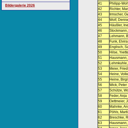
41
Philipp-Wo
Bildergalerie 2026
42
Richter, Ma
43
Irmscher, 
44
Wolf, Denis
45
Häußler, In
46
Stockmann,
47
Lehmann, B
48
Funk, Elvira
49
Englisch, S
50
Hilse, Yvett
51
Hausmann,
52
Lehmkuhle,
53
Meier, Frie
54
Heine, Volk
55
Heine, Birgi
56
Wick, Peter
57
Schütze, W
58
Feder, Anja
59
Oettmeier, 
60
Mahnke, An
61
Pöhls, Mart
62
Breschke, R
63
Hausmann, 