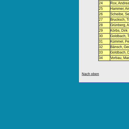
24
Rox, Andre
25
Hammer, An
26
Scheibe, Se
27
Brucksch, Ti
28
Grünberg, 
29
Körbs, Dirk
30
Goldbach, 
31
Kümmel, Pe
32
Bänsch, Ge
33
Goldbach, 
34
Vorbau, Ma
Nach oben