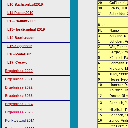
29
Geißler, Kat
L10-Sachsenlauf2019
30
Braun, Just
L11-Pulsen2019
31
Schneider, 
L12-Glaubitz2019
8 km
L13-Handicaplauf 2019
Pl.
Name
3
Scheibe, Ro
L14-Seerhausen
1
Schubert, A
L15-Ziegenhain
2
Witt, Florian
4
Berger, Vict
L16- Röderlauf
5
Kümmel, Pa
L17- Coswig
6
Lehmann, Bi
7
Freigang, M
Ergebnisse 2020
8
Thiel, Seba
Ergebnisse 2021
9
Hesse, Peg
10
Hammer, Do
Ergebnisse 2022
11
Koitzsch, 
Ergebnisse 2023
12
Dewitz, Silk
13
Behrisch, J
Ergebnisse 2024
14
Nicklisch, D
Ergebnisse 2025
15
Behrisch, S
Punktestand 2014
16
Zange, And
17
Preußner, Kr