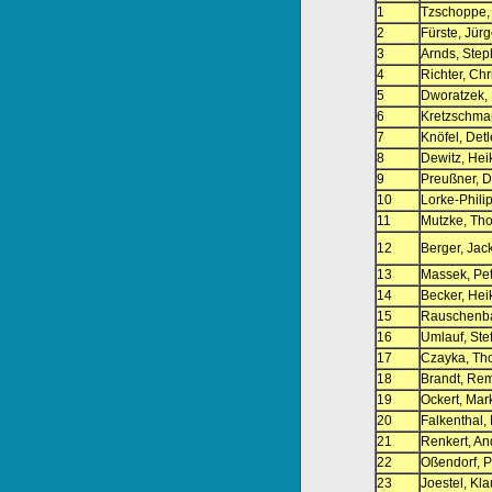
1
Tzschoppe, 
2
Fürste, Jür
3
Arnds, Ste
4
Richter, Chr
5
Dworatzek, 
6
Kretzschmar
7
Knöfel, Detl
8
Dewitz, Hei
9
Preußner, D
10
Lorke-Philip
11
Mutzke, Th
12
Berger, Jac
13
Massek, Pet
14
Becker, Hei
15
Rauschenba
16
Umlauf, Ste
17
Czayka, Th
18
Brandt, Re
19
Ockert, Mar
20
Falkenthal,
21
Renkert, An
22
Oßendorf, P
23
Joestel, Kla