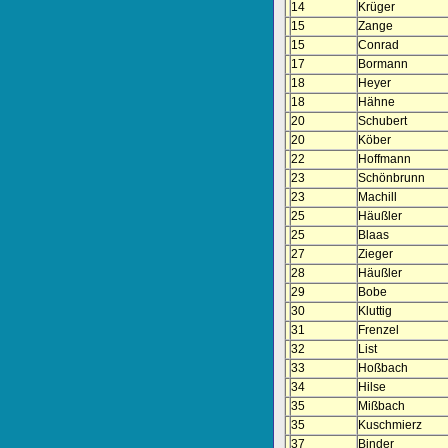
14
Krüger
15
Zange
15
Conrad
17
Bormann
18
Heyer
18
Hähne
20
Schubert
20
Köber
22
Hoffmann
23
Schönbrunn
23
Machill
25
Häußler
25
Blaas
27
Zieger
28
Häußler
29
Bobe
30
Kluttig
31
Frenzel
32
List
33
Hoßbach
34
Hilse
35
Mißbach
35
Kuschmierz
37
Binder