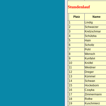
Stundenlauf
Platz
Name
1
Lindig
2
Schwarzer
3
Kretzschmar
4
Schützka
5
Hain
6
Scholtz
7
Pohl
8
Wensch
9
Kunfalvi
10
Knöfel
11
Weidner
12
Dreger
13
Kümmel
14
Schwan
15
Hockeborn
16
Czayka
17
Zimmermann
18
Rothe
19
Kuschmierz