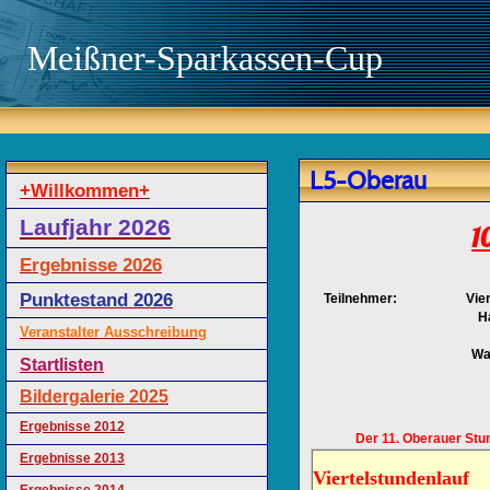
Meißner-Sparkassen-Cup
L5-Oberau
+Willkommen+
Laufjahr 2026
1
Ergebnisse 2026
Punktestand 2026
Teilnehmer:
Vie
H
Veranstalter Ausschreibung
Wa
Startlisten
Bildergalerie 2025
Ergebnisse 2012
Der 11. Oberauer Stun
Ergebnisse 2013
Viertelstundenlauf