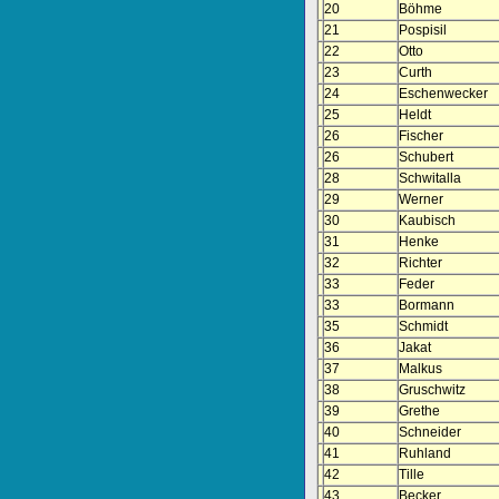
20
Böhme
21
Pospisil
22
Otto
23
Curth
24
Eschenwecker
25
Heldt
26
Fischer
26
Schubert
28
Schwitalla
29
Werner
30
Kaubisch
31
Henke
32
Richter
33
Feder
33
Bormann
35
Schmidt
36
Jakat
37
Malkus
38
Gruschwitz
39
Grethe
40
Schneider
41
Ruhland
42
Tille
43
Becker