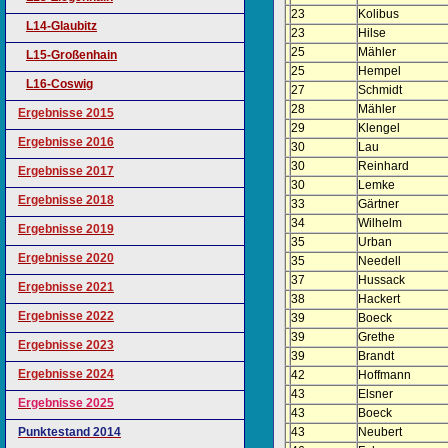
23
Kolibus
L14-Glaubitz
23
Hilse
25
Mähler
L15-Großenhain
25
Hempel
L16-Coswig
27
Schmidt
28
Mähler
Ergebnisse 2015
29
Klengel
Ergebnisse 2016
30
Lau
30
Reinhard
Ergebnisse 2017
30
Lemke
Ergebnisse 2018
33
Gärtner
34
Wilhelm
Ergebnisse 2019
35
Urban
Ergebnisse 2020
35
Needell
37
Hussack
Ergebnisse 2021
38
Hackert
Ergebnisse 2022
39
Boeck
39
Grethe
Ergebnisse 2023
39
Brandt
Ergebnisse 2024
42
Hoffmann
43
Elsner
Ergebnisse 2025
43
Boeck
Punktestand 2014
43
Neubert