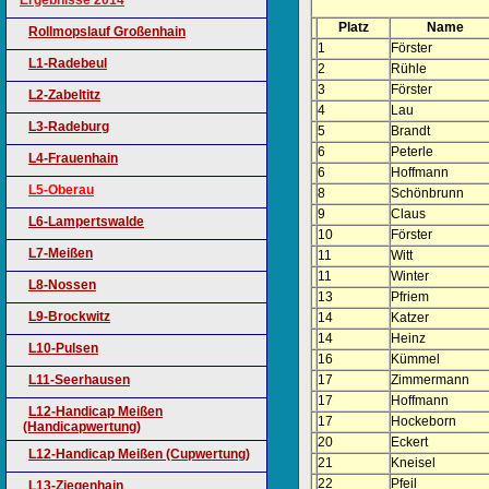
Ergebnisse 2014
Platz
Name
Rollmopslauf Großenhain
1
Förster
L1-Radebeul
2
Rühle
3
Förster
L2-Zabeltitz
4
Lau
L3-Radeburg
5
Brandt
6
Peterle
L4-Frauenhain
6
Hoffmann
L5-Oberau
8
Schönbrunn
9
Claus
L6-Lampertswalde
10
Förster
L7-Meißen
11
Witt
11
Winter
L8-Nossen
13
Pfriem
L9-Brockwitz
14
Katzer
14
Heinz
L10-Pulsen
16
Kümmel
L11-Seerhausen
17
Zimmermann
17
Hoffmann
L12-Handicap Meißen
17
Hockeborn
(Handicapwertung)
20
Eckert
L12-Handicap Meißen (Cupwertung)
21
Kneisel
22
Pfeil
L13-Ziegenhain