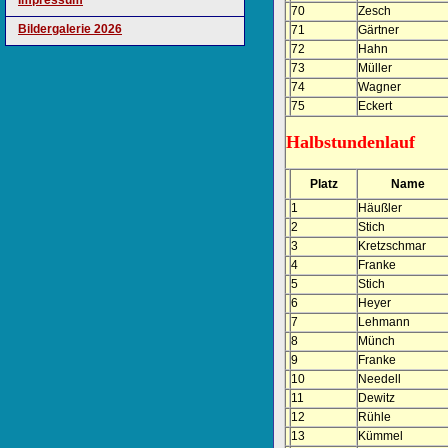
Impressum
70
Zesch
Bildergalerie 2026
71
Gärtner
72
Hahn
73
Müller
74
Wagner
75
Eckert
Halbstundenlauf
Platz
Name
1
Häußler
2
Stich
3
Kretzschmar
4
Franke
5
Stich
6
Heyer
7
Lehmann
8
Münch
9
Franke
10
Needell
11
Dewitz
12
Rühle
13
Kümmel