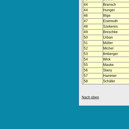
44
Bransch
44
Hunger
46
Illige
47
Eisemuth
48
Szekeres
49
Breschke
50
Urban
51
Müller
52
Michel
53
Ilmberger
54
Wick
55
Mauke
56
Slany
57
Hammer
58
Schäfer
Nach oben