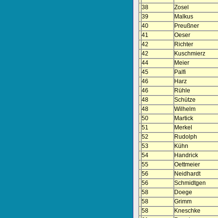
38
Zosel
39
Malkus
40
Preußner
41
Oeser
42
Richter
42
Kuschmierz
44
Meier
45
Palfi
46
Harz
46
Rühle
48
Schütze
48
Wilhelm
50
Martick
51
Merkel
52
Rudolph
53
Kühn
54
Handrick
55
Oettmeier
56
Neidhardt
56
Schmidtgen
58
Doege
58
Grimm
58
Kneschke