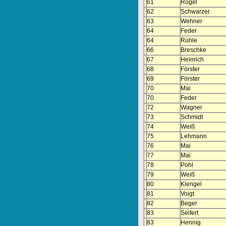
61
Rogel
62
Schwarzer
63
Wehner
64
Feder
64
Rühle
66
Breschke
67
Heinrich
68
Förster
69
Förster
70
Mai
70
Feder
72
Wagner
73
Schmidt
74
Weiß
75
Lehmann
76
Mai
77
Mai
78
Pohl
79
Weiß
80
Klengel
81
Voigt
82
Beger
83
Seifert
83
Hennig