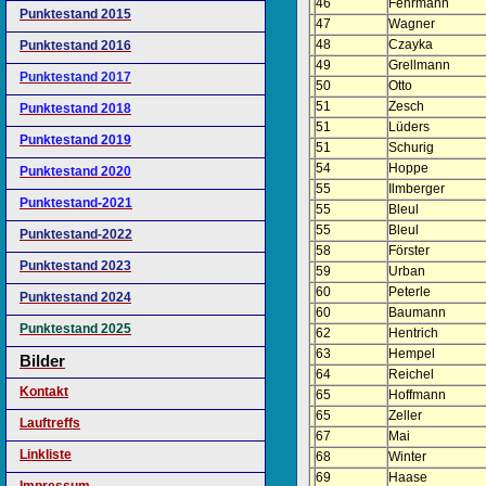
46
Fehrmann
Punktestand 2015
47
Wagner
48
Czayka
Punktestand 2016
49
Grellmann
Punktestand 2017
50
Otto
51
Zesch
Punktestand 2018
51
Lüders
Punktestand 2019
51
Schurig
54
Hoppe
Punktestand 2020
55
Ilmberger
Punktestand-2021
55
Bleul
55
Bleul
Punktestand-2022
58
Förster
Punktestand 2023
59
Urban
60
Peterle
Punktestand 2024
60
Baumann
Punktestand 2025
62
Hentrich
63
Hempel
Bilder
64
Reichel
Kontakt
65
Hoffmann
65
Zeller
Lauftreffs
67
Mai
Linkliste
68
Winter
69
Haase