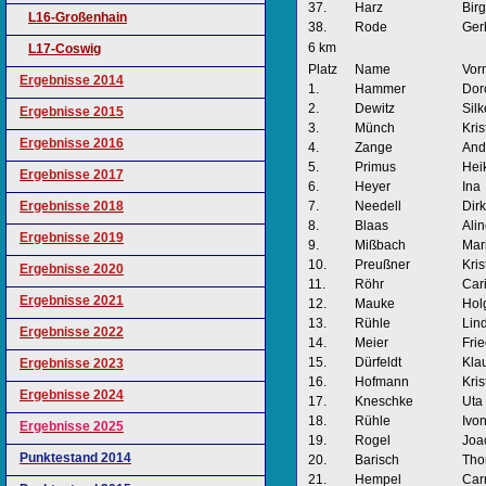
37.
Harz
Birg
L16-Großenhain
38.
Rode
Ger
6 km
L17-Coswig
Platz
Name
Vor
Ergebnisse 2014
1.
Hammer
Dor
2.
Dewitz
Silk
Ergebnisse 2015
3.
Münch
Kris
Ergebnisse 2016
4.
Zange
And
5.
Primus
Hei
Ergebnisse 2017
6.
Heyer
Ina
Ergebnisse 2018
7.
Needell
Dirk
8.
Blaas
Ali
Ergebnisse 2019
9.
Mißbach
Mar
10.
Preußner
Kris
Ergebnisse 2020
11.
Röhr
Car
Ergebnisse 2021
12.
Mauke
Hol
13.
Rühle
Lin
Ergebnisse 2022
14.
Meier
Fri
15.
Dürfeldt
Kla
Ergebnisse 2023
16.
Hofmann
Kris
Ergebnisse 2024
17.
Kneschke
Uta
18.
Rühle
Ivo
Ergebnisse 2025
19.
Rogel
Joa
Punktestand 2014
20.
Barisch
Tho
21.
Hempel
Car