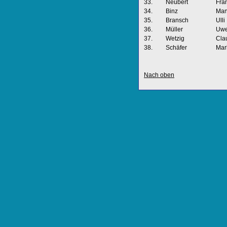
33.
Neubert
Fra
34.
Binz
Man
35.
Bransch
Ulli
36.
Müller
Uw
37.
Wetzig
Cla
38.
Schäfer
Mar
Nach oben