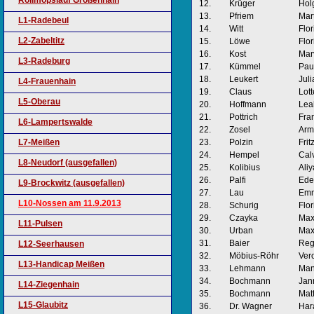
Rollmopslauf Großenhain
12.
Krüger
Hol
13.
Pfriem
Mar
L1-Radebeul
14.
Witt
Flor
L2-Zabeltitz
15.
Löwe
Flor
16.
Kost
Mar
L3-Radeburg
17.
Kümmel
Pau
18.
Leukert
Juli
L4-Frauenhain
19.
Claus
Lott
L5-Oberau
20.
Hoffmann
Lea
21.
Pottrich
Fra
L6-Lampertswalde
22.
Zosel
Arm
L7-Meißen
23.
Polzin
Frit
24.
Hempel
Cal
L8-Neudorf (ausgefallen)
25.
Kolibius
Aliy
26.
Palfi
Ede
L9-Brockwitz (ausgefallen)
27.
Lau
Em
L10-Nossen am 11.9.2013
28.
Schurig
Flor
29.
Czayka
Max
L11-Pulsen
30.
Urban
Ma
31.
Baier
Reg
L12-Seerhausen
32.
Möbius-Röhr
Ver
L13-Handicap Meißen
33.
Lehmann
Man
34.
Bochmann
Jan
L14-Ziegenhain
35.
Bochmann
Matt
L15-Glaubitz
36.
Dr. Wagner
Har