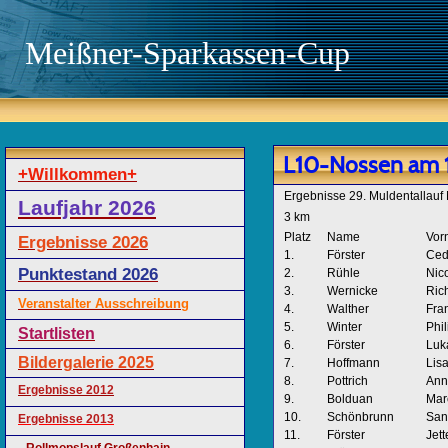
Meißner-Sparkassen-Cup
L10-Nossen am 1
+Willkommen+
Ergebnisse 29. Muldentallauf
Laufjahr 2026
3 km
Platz
Name
Vor
Ergebnisse 2026
1.
Förster
Ced
Punktestand 2026
2.
Rühle
Nic
3.
Wernicke
Ric
Veranstalter Ausschreibung
4.
Walther
Fra
5.
Winter
Phil
Startlisten
6.
Förster
Luk
Bildergalerie 2025
7.
Hoffmann
Lis
8.
Pottrich
Ann
Ergebnisse 2012
9.
Bolduan
Mar
10.
Schönbrunn
San
Ergebnisse 2013
11.
Förster
Jett