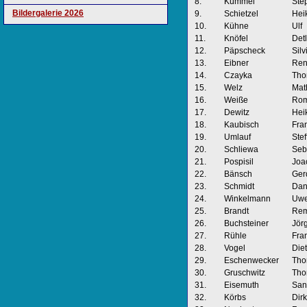
8.
Kümmel
Ste
Bildergalerie 2026
9.
Schietzel
Hei
10.
Kühne
Ulf
11.
Knöfel
Detl
12.
Päpscheck
Silv
13.
Eibner
Re
14.
Czayka
Tho
15.
Welz
Mat
16.
Weiße
Ro
17.
Dewitz
Hei
18.
Kaubisch
Fra
19.
Umlauf
Stef
20.
Schliewa
Seb
21.
Pospisil
Joa
22.
Bänsch
Ger
23.
Schmidt
Dan
24.
Winkelmann
Uw
25.
Brandt
Re
26.
Buchsteiner
Jör
27.
Rühle
Fra
28.
Vogel
Diet
29.
Eschenwecker
Tho
30.
Gruschwitz
Tho
31.
Eisemuth
San
32.
Körbs
Dirk