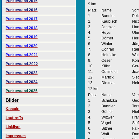
Punktestand 2015
9 km
Punktestand 2016
Platz
Name
Vor
1.
Bannier
Pet
Punktestand 2017
2.
Kaubisch
Nic
3.
Jancker
Han
Punktestand 2018
4.
Heyer
Ulri
Punktestand 2019
5.
Dörner
Her
6.
Winter
Jür
Punktestand 2020
7.
Conrad
Rai
Punktestand-2021
8.
Heinicke
Wall
9.
Oeser
Kon
Punktestand-2022
10.
Kühn
Ger
11.
Oettmeier
Joa
Punktestand 2023
12.
Martick
Sieg
Punktestand 2024
13.
Dietmar
Hei
12 km
Punktestand 2025
Platz
Name
Vor
Bilder
1.
Schützka
Geo
2.
Bannier
Tor
Kontakt
3.
Göhler
Nie
4.
Wittwer
Fra
Lauftreffs
5.
Vogel
Stef
Linkliste
6.
Sittner
Fal
7.
Wolf
Dan
Impressum