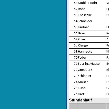
61
Möbius-Röhr
V
62
Röhr
E
63
Kneschke
U
64
Schneider
Ju
65
Lindner
El
66
Baier
R
67
Zosel
A
68
Klengel
F
69
Hannecke
K
70
Feder
R
71
Sperling-Haase
B
72
Goedderz
K
73
Schindler
H
74
Malsch
D
75
Kühn
G
76
Harz
Bi
Stundenlauf