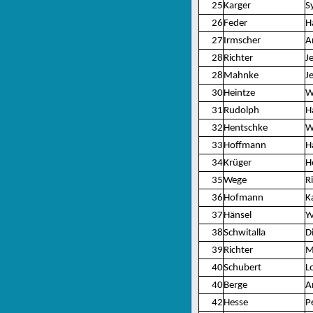
25
Karger
S
26
Feder
H
27
Irmscher
A
28
Richter
J
28
Mahnke
J
30
Heintze
W
31
Rudolph
H
32
Hentschke
W
33
Hoffmann
H
34
Krüger
H
35
Wege
R
36
Hofmann
K
37
Hänsel
Y
38
Schwitalla
D
39
Richter
M
40
Schubert
L
40
Berge
A
42
Hesse
P