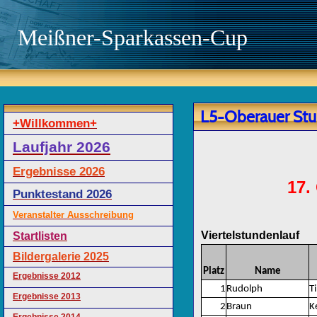
Meißner-Sparkassen-Cup
L5-Oberauer Stu
+Willkommen+
Laufjahr 2026
Ergebnisse 2026
17.
Punktestand 2026
Veranstalter Ausschreibung
Viertelstundenlauf
Startlisten
Bildergalerie 2025
Platz
Name
Ergebnisse 2012
1
Rudolph
T
Ergebnisse 2013
2
Braun
K