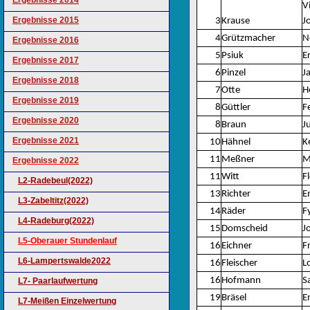
Ergebnisse 2014
V
Ergebnisse 2015
3
Krause
J
4
Grützmacher
N
Ergebnisse 2016
5
Psiuk
E
Ergebnisse 2017
6
Pinzel
J
Ergebnisse 2018
7
Otte
H
Ergebnisse 2019
8
Güttler
Fe
Ergebnisse 2020
8
Braun
J
Ergebnisse 2021
10
Hähnel
K
11
Meßner
M
Ergebnisse 2022
11
Witt
F
L2-Radebeul(2022)
13
Richter
E
L3-Zabeltitz(2022)
14
Räder
F
L4-Radeburg(2022)
15
Domscheid
J
L5-Oberauer Stundenlauf
16
Eichner
F
L6-Lampertswalde2022
16
Fleischer
L
16
Hofmann
S
L7- Paarlaufwertung
19
Bräsel
E
L7-Meißen Einzelwertung