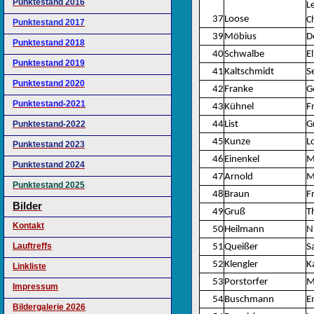
Punktestand 2016
L
37
Loose
C
Punktestand 2017
39
Möbius
D
Punktestand 2018
40
Schwalbe
El
Punktestand 2019
41
Kaltschmidt
S
Punktestand 2020
42
Franke
G
Punktestand-2021
43
Kühnel
F
Punktestand-2022
44
List
G
45
Kunze
L
Punktestand 2023
46
Einenkel
M
Punktestand 2024
47
Arnold
M
Punktestand 2025
48
Braun
F
Bilder
49
Gruß
T
Kontakt
50
Heilmann
N
Lauftreffs
51
Queißer
S
52
Klengler
K
Linkliste
53
Porstorfer
M
Impressum
54
Buschmann
E
Bildergalerie 2026