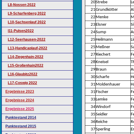
20
Strebe
L
L8-Nossen 2022
21
Grundkötter
A
L9-Scharfenberg 2022
22
Menke
M
L10-Sachsenlauf 2022
23
Elsner
S
l11-Pulsen2022
24
Sump
A
L12-Seerhausen-2022
25
Heilmann
L
25
Meßner
S
L13-Handicaplauf-2022
27
Riechert
Fe
L14-Ziegenhain-2022
28
Kneisel
T
L15-Großenhain2022
29
Braun
A
L16-Glaubitz2022
30
Scharfe
H
L17-Coswig 2022
31
Moldenhauer
H
Ergebnisse 2023
31
Fischer
Fe
33
Lemke
Fe
Ergebnisse 2024
34
Windorf
F
Ergebnisse 2025
35
Seidler
Fe
Punktestand 2014
36
Reiche
R
Punktestand 2015
37
Sperling
Er