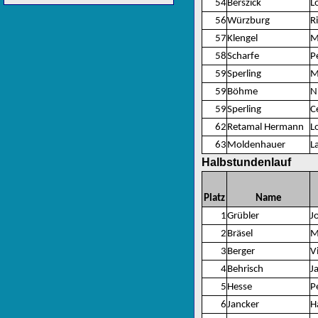
54
Berszick
L
56
Würzburg
R
57
Klengel
M
58
Scharfe
P
59
Sperling
M
59
Böhme
N
59
Sperling
C
62
Retamal Hermann
L
63
Moldenhauer
L
Halbstundenlauf
Platz
Name
1
Grübler
J
2
Bräsel
M
3
Berger
V
4
Behrisch
J
5
Hesse
P
6
Jancker
H