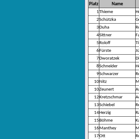
Platz
Name
1
Thieme
H
2
Schützka
G
3
Duha
R
4
Sittner
F
5
Roloff
T
6
Fürste
J
7
Dworatzek
D
8
Schneider
H
9
Schwarzer
R
10
Nitz
M
10
Zeunert
A
12
Kretzschmar
A
13
Schiebel
R
14
Herzig
R
15
Böhme
K
16
Manthey
M
17
Ott
R