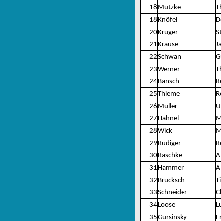
18
Mutzke
T
18
Knöfel
D
20
Krüger
S
21
Krause
J
22
Schwan
G
23
Werner
T
24
Bänsch
R
25
Thieme
R
26
Müller
U
27
Hähnel
M
28
Wick
M
29
Rüdiger
R
30
Raschke
A
31
Hammer
A
32
Brucksch
Ti
33
Schneider
C
34
Loose
L
35
Gursinsky
F