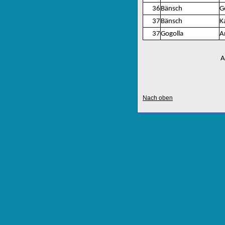
36
Bänsch
G
37
Bänsch
K
37
Gogolla
A
A
Nach oben