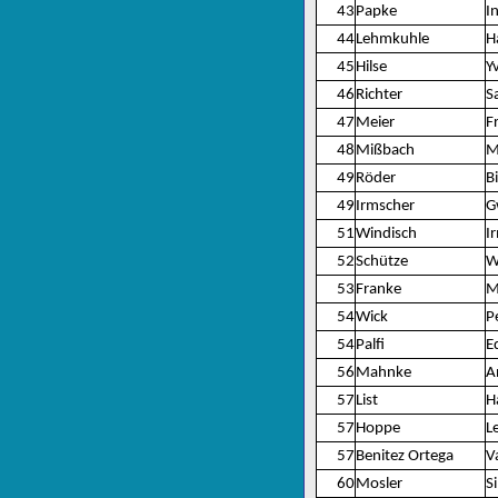
43
Papke
I
44
Lehmkuhle
H
45
Hilse
Y
46
Richter
S
47
Meier
F
48
Mißbach
M
49
Röder
Bi
49
Irmscher
G
51
Windisch
I
52
Schütze
W
53
Franke
M
54
Wick
P
54
Palfi
E
56
Mahnke
A
57
List
H
57
Hoppe
L
57
Benitez Ortega
V
60
Mosler
S