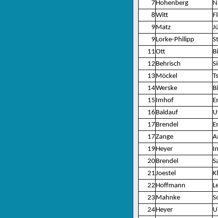
7
Hohenberg
N
8
Witt
F
9
Matz
J
9
Lorke-Philipp
S
11
Ott
B
12
Behrisch
S
13
Möckel
T
14
Werske
Bi
15
Imhof
E
16
Baldauf
U
17
Brendel
Er
17
Zange
A
19
Heyer
I
20
Brendel
S
21
Joestel
K
22
Hoffmann
L
23
Mahnke
S
24
Heyer
U