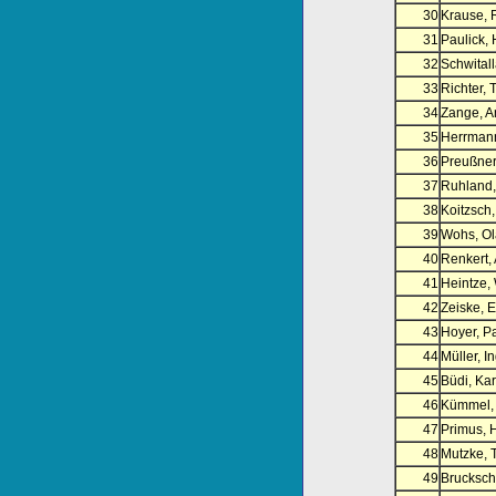
30
Krause, 
31
Paulick,
32
Schwitall
33
Richter, 
34
Zange, A
35
Herrmann
36
Preußner,
37
Ruhland,
38
Koitzsch
39
Wohs, Ol
40
Renkert,
41
Heintze,
42
Zeiske, E
43
Hoyer, P
44
Müller, I
45
Büdi, Kar
46
Kümmel, 
47
Primus, 
48
Mutzke,
49
Brucksch,