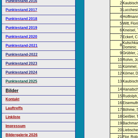
Punktestand 2016
2
Kaubisch
Punktestand 2017
3
Lucchesi
4
Hoffmann
Punktestand 2018
5
Witt, Flor
Punktestand 2019
6
Kneisel, T
Punktestand 2020
7
Eckert, C
Kutschka
8
Punktestand-2021
Dominic
9
Grübler,
Punktestand-2022
10
Rohm, J
Punktestand 2023
11
Kümmel,
Punktestand 2024
12
Körner, D
Punktestand 2025
13
Kaubisch
14
Hanatsch
Bilder
15
Rudolph
Kontakt
16
Eisemuth
Lauftreffs
17
Böhme, S
18
Geißler, 
Linkliste
19
Bachman
Impressum
20
Liebsche
Bildergalerie 2026
21
Flor, Rob