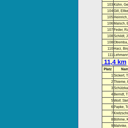
103
Kühn, Ge
104
Gill, Ellk
105
Heinrich,
106
Malsch, 
107
Feder, 
108
Schildt, 
108
Otremba,
110
Harz, Birg
111
Lehmann
11,4 km
Platz
Nam
1
Sickert, 
2
Thieme, 
3
Schützka
4
Berndt, 
5
Wolf, Ste
6
Papke, T
7
Kretzsch
8
Böhme, K
9
Mahnke, 