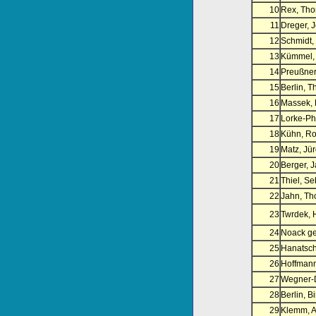
10
Rex, Th
11
Dreger, 
12
Schmidt,
13
Kümmel,
14
Preußner,
15
Berlin, 
16
Massek, 
17
Lorke-Phi
18
Kühn, Ro
19
Matz, Jü
20
Berger, J
21
Thiel, Se
22
Jahn, T
23
Twrdek, 
24
Noack ge
25
Hanatsch
26
Hoffmann
27
Wegner-D
28
Berlin, Bi
29
Klemm, A