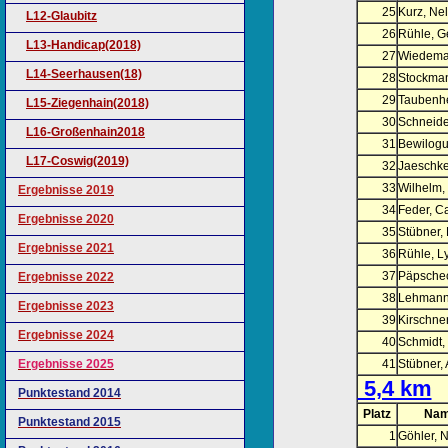
25
Kurz, Nel
L12-Glaubitz
26
Rühle, G
L13-Handicap(2018)
27
Wiedeman
L14-Seerhausen(18)
28
Stockman
29
Taubenh
L15-Ziegenhain(2018)
30
Schneide
L16-Großenhain2018
31
Bewilogu
L17-Coswig(2019)
32
Jaeschke
33
Wilhelm,
Ergebnisse 2019
34
Feder, C
Ergebnisse 2020
35
Stübner,
Ergebnisse 2021
36
Rühle, L
37
Päpschec
Ergebnisse 2022
38
Lehmann
Ergebnisse 2023
39
Kirschner
Ergebnisse 2024
40
Schmidt,
Ergebnisse 2025
41
Stübner,
5,4 km
Punktestand 2014
Platz
Nam
Punktestand 2015
1
Göhler, N