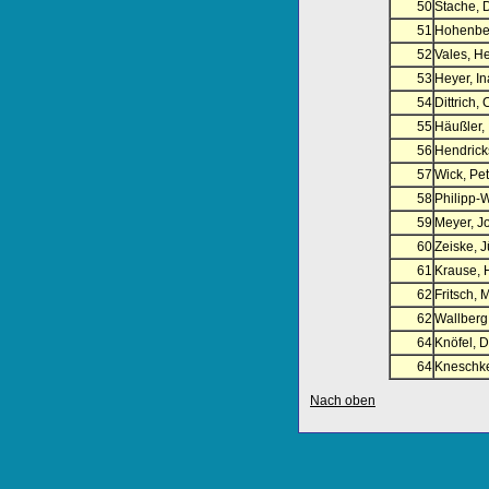
50
Stache, 
51
Hohenber
52
Vales, H
53
Heyer, In
54
Dittrich,
55
Häußler, 
56
Hendricks
57
Wick, Pet
58
Philipp-
59
Meyer, J
60
Zeiske, 
61
Krause, 
62
Fritsch, 
62
Wallberg
64
Knöfel, D
64
Kneschke
Nach oben