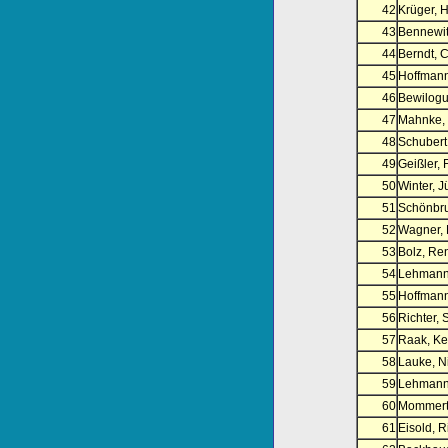
42
Krüger, 
43
Bennewitz
44
Berndt, C
45
Hoffman
46
Bewilogu
47
Mahnke,
48
Schubert
49
Geißler, 
50
Winter, J
51
Schönbru
52
Wagner,
53
Bolz, Re
54
Lehmann,
55
Hoffmann
56
Richter, 
57
Raak, Ke
58
Lauke, N
59
Lehmann,
60
Mommert,
61
Eisold, R