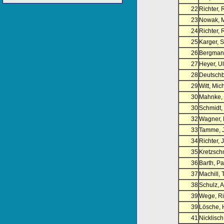
22
Richter,
23
Nowak, 
24
Richter,
25
Karger, S
26
Bergmann
27
Heyer, Ul
28
Deutschb
29
Witt, Mic
30
Mahnke,
30
Schmidt,
32
Wagner,
33
Tamme, 
34
Richter, J
35
Kretzsch
36
Barth, Pa
37
Machill,
38
Schulz, 
39
Wege, Ri
39
Lösche, 
41
Nicklisch