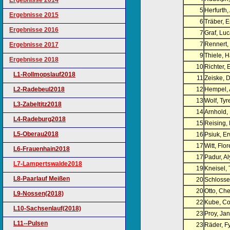
Ergebnisse 2014
5
Herfurth,
Ergebnisse 2015
6
Träber, 
Ergebnisse 2016
7
Graf, Lu
7
Rennert,
Ergebnisse 2017
9
Thiele, H
Ergebnisse 2018
10
Richter,
L1-Rollmopslauf2018
11
Zeiske, 
L2-Radebeul2018
12
Hempel, 
13
Wolf, Tyr
L3-Zabeltitz2018
14
Arnhold,
L4-Radeburg2018
15
Reising,
L5-Oberau2018
16
Psiuk, Er
17
Witt, Flo
L6-Frauenhain2018
17
Padur, A
L7-Lampertswalde2018
19
Kneisel,
L8-Paarlauf Meißen
20
Schlosser
20
Otto, Ch
L9-Nossen(2018)
22
Kube, Co
L10-Sachsenlauf(2018)
23
Proy, Ja
L11--Pulsen
23
Räder, F