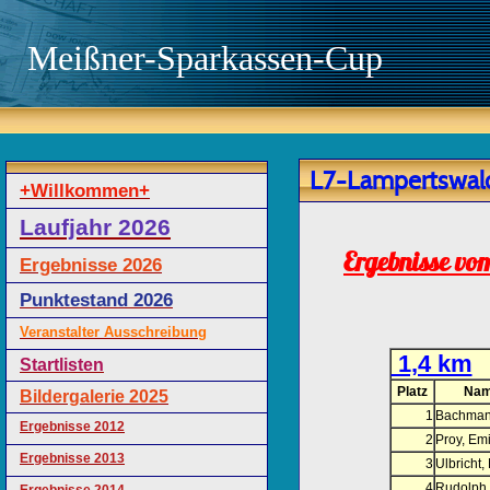
Meißner-Sparkassen-Cup
L7-Lampertswal
+Willkommen+
Laufjahr 2026
Ergebnisse vo
Ergebnisse 2026
Punktestand 2026
Veranstalter Ausschreibung
1,4 km
Startlisten
Platz
Nam
Bildergalerie 2025
1
Bachman
Ergebnisse 2012
2
Proy, Emi
Ergebnisse 2013
3
Ulbricht,
4
Rudolph,