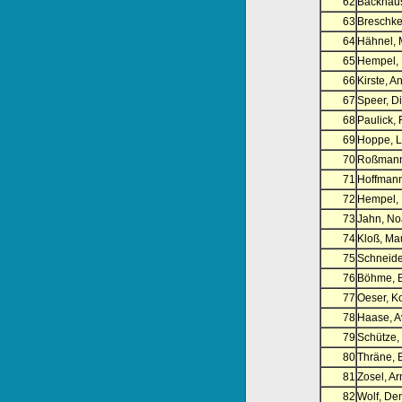
62
Backhaus
63
Breschke
64
Hähnel, 
65
Hempel, 
66
Kirste, A
67
Speer, Di
68
Paulick, 
69
Hoppe, L
70
Roßmann
71
Hoffmann,
72
Hempel, 
73
Jahn, No
74
Kloß, Ma
75
Schneide
76
Böhme, B
77
Oeser, K
78
Haase, A
79
Schütze,
80
Thräne, E
81
Zosel, Ar
82
Wolf, De