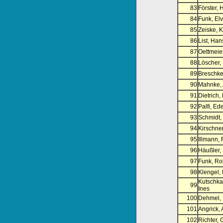
83
Förster,
84
Funk, Elv
85
Zeiske, K
86
List, Ha
87
Oettmeie
88
Löscher, 
89
Breschke
90
Mahnke,
91
Dietrich,
92
Palfi, Ed
93
Schmidt,
94
Kirschner
95
Illmann,
96
Häußler,
97
Funk, Ro
98
Klengel,
Kutschka
99
Ines
100
Dehmel, 
101
Angrick,
102
Richter, 