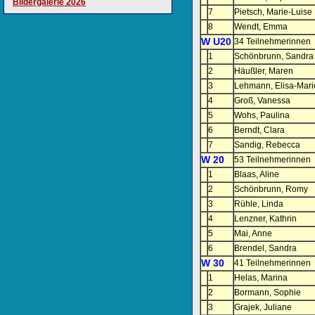
Bildergalerie 2026
7
Pietsch, Marie-Luise
8
Wendt, Emma
W U20
34 Teilnehmerinnen
1
Schönbrunn, Sandra
2
Häußler, Maren
3
Lehmann, Elisa-Mari
4
Groß, Vanessa
5
Wohs, Paulina
6
Berndt, Clara
7
Sandig, Rebecca
W 20
53 Teilnehmerinnen
1
Blaas, Aline
2
Schönbrunn, Romy
3
Rühle, Linda
4
Lenzner, Kathrin
5
Mai, Anne
6
Brendel, Sandra
W 30
41 Teilnehmerinnen
1
Helas, Marina
2
Bormann, Sophie
3
Grajek, Juliane