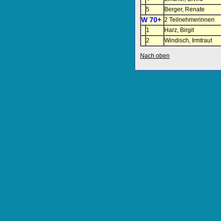
5
Berger, Renate
W 70+
2 Teilnehmerinnen
1
Harz, Birgit
2
Windisch, Irmtraut
Nach oben