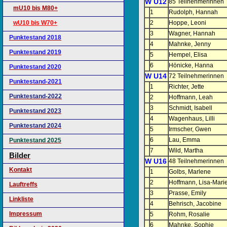
W U12
85 Teilnehmerinnen
mU10 bis M80+
1
Rudolph, Hannah
wU10 bis W70+
2
Hoppe, Leoni
3
Wagner, Hannah
Punktestand 2018
4
Mahnke, Jenny
Punktestand 2019
5
Hempel, Elisa
6
Hönicke, Hanna
Punktestand 2020
W U14
72 Teilnehmerinnen
Punktestand-2021
1
Richter, Jette
Punktestand-2022
2
Hoffmann, Leah
3
Schmidt, Isabell
Punktestand 2023
4
Wagenhaus, Lilli
Punktestand 2024
5
Irmscher, Gwen
6
Lau, Emma
Punktestand 2025
7
Wild, Martha
Bilder
W U16
48 Teilnehmerinnen
Kontakt
1
Golbs, Marlene
2
Hoffmann, Lisa-Mari
Lauftreffs
3
Prasse, Emily
Linkliste
4
Behrisch, Jacobine
Impressum
5
Rohm, Rosalie
6
Mahnke, Sophie