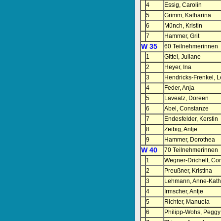
4
Essig, Carolin
5
Grimm, Katharina
6
Münch, Kristin
7
Hammer, Grit
W 35
60 Teilnehmerinnen
1
Gittel, Juliane
2
Heyer, Ina
3
Hendricks-Frenkel, L
4
Feder, Anja
5
Laveatz, Doreen
6
Abel, Constanze
7
Endesfelder, Kerstin
8
Zeibig, Antje
9
Hammer, Dorothea
W 40
70 Teilnehmerinnen
1
Wegner-Drichelt, Co
2
Preußner, Kristina
3
Lehmann, Anne-Kath
4
Irmscher, Antje
5
Richter, Manuela
6
Philipp-Wohs, Peggy