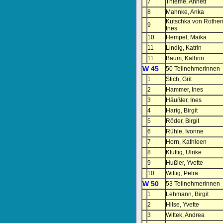
7
Thieme, Annett
8
Mahnke, Anka
Kutschka von Rothenf
9
Ines
10
Hempel, Maika
11
Lindig, Katrin
11
Baum, Kathrin
W 45
50 Teilnehmerinnen
1
Stich, Grit
2
Hammer, Ines
3
Häußler, Ines
4
Harig, Birgit
5
Röder, Birgit
6
Rühle, Ivonne
7
Horn, Kathleen
8
Kluttig, Ulrike
9
Hußler, Yvette
10
Wittig, Petra
W 50
53 Teilnehmerinnen
1
Lehmann, Birgit
2
Hilse, Yvette
3
Wittek, Andrea