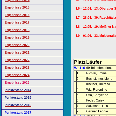
Ergebnisse 2014
Ergebnisse 2015
L6 - 12.04. 13. Oberauer S
Ergebnisse 2016
L7 - 28.04. 39. Raschütz
Ergebnisse 2017
L8 - 12.05. 19. Meißner Na
Ergebnisse 2018
L9 - 01.06. 33. Muldentall
Ergebnisse 2019
Ergebnisse 2020
Ergebnisse 2021
Ergebnisse 2022
Platz
Läufer
Ergebnisse 2023
W U10
69 Teilnehmerinnen
1
Richter, Emma
Ergebnisse 2024
2
Buchsteiner, Merle
Ergebnisse 2025
3
Kneisel, Theresa
4
Witt, Florentine
Punktestand 2014
5
Otto, Cheyenne
Punktestand 2015
6
Feder, Caisy
Punktestand 2016
7
Salzmann, Lisa
7
Gärtner, Leonie
Punktestand 2017