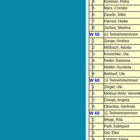
4
Kümmel, Petra
5
Marx, Christin
6
Dewitz, Silke
7
Hänsel, Heike
8
Zerbes, Martina
W 55
22 Teilnehmerinnen
1
Zange, Andrea
2
Mißbach, Marita
3
Kneschke, Uta
4
Feder, Ramona
5
Walter, Gundula
6
Baldauf, Ute
W 60
14 Teilnehmerinnen
1
Zieger, Ute
2
Möbius-Röhr, Veroni
3
Doege, Angela
4
Otremba, Gerlinde
W 65
11 Teilnehmerinnen
1
Wege, Rita
2
Palfi, Edelgard
3
Gill, Elke
4
Lindner, Elvira