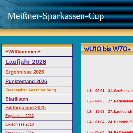
Meißner-Sparkassen-Cup
wU10 bis W70+
+Willkommen+
Laufjahr 2026
Ergebnisse 2026
Punktestand 2026
Veranstalter Ausschreibung
L1 - 08.01. 31. Großenhain
Startlisten
L2 - 04.03. 27. Radebeule
Bildergalerie 2025
L3 - 19.03. 37. Lauf durch 
Ergebnisse 2012
L4 - 01.04. 24. Heinrich-Zi
Ergebnisse 2013
L5 - 08.04. 34. Katzengebi