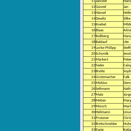
11
Jancker
Hans
12
Günzel
Jan
13
Hänsel
Heik
14
Dewitz
Silke
15
Knebel
Mild
16
Blaas
Alin
17
Roßberg
Hans
18
Baldauf
Ute
19
Lorke-Philipp
Stef
20
Schymik
Jessi
21
Markert
Pete
22
Feder
Cais
23
Breite
Soph
24
Grützmacher
Falk
25
Möbius
Den
26
Seltmann
Nath
27
Matz
Jürg
28
Melzer
Marg
29
Münch
Marl
30
Heilmann
Linu
31
Protzner
Chris
32
Bretschneider
Hube
33
Espig
Katja