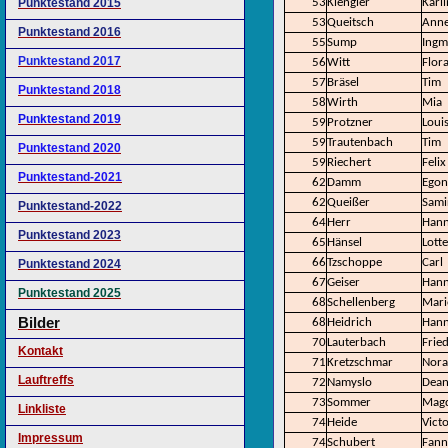
Punktestand 2015
53
Klengler
Karl
53
Queitsch
Anne
Punktestand 2016
55
Sump
Ingm
Punktestand 2017
56
Witt
Flor
57
Bräsel
Tim
Punktestand 2018
58
Wirth
Mia
Punktestand 2019
59
Protzner
Loui
59
Trautenbach
Tim
Punktestand 2020
59
Riechert
Felix
Punktestand-2021
62
Damm
Egon
62
Queißer
Sami
Punktestand-2022
64
Herr
Hann
Punktestand 2023
65
Hänsel
Lotte
66
Tzschoppe
Carl
Punktestand 2024
67
Geiser
Han
Punktestand 2025
68
Schellenberg
Mari
Bilder
68
Heidrich
Han
70
Lauterbach
Frie
Kontakt
71
Kretzschmar
Nora
Lauftreffs
72
Namyslo
Dea
73
Sommer
Magd
Linkliste
74
Heide
Victo
Impressum
74
Schubert
Fann