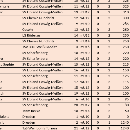
ine
SV Elbland Coswig-Meißen
10
wU12
0
2
325
marie
SV Elbland Coswig-Meißen
11
wU12
0
2
325
ar
SV Elbland Coswig-Meißen
13
mU12
0
2
310
a
SV Chemie Nünchritz
12
wU12
0
2
300
SV Elbland Coswig-Meißen
9
mU10
0
2
285
Coswig
13
wU12
0
2
280
s
LG Röderau
14
mU12
0
2
250
SV Chemie Nünchritz
9
mU14
0
2
250
TSV Blau-Weiß Gröditz
3
mU16
0
2
250
SV Scharfenberg
10
mU10
0
2
220
ra
SV Scharfenberg
14
wU12
0
2
220
a Sophie
SV Elbland Coswig-Meißen
15
wU12
0
2
215
SV Elbland Coswig-Meißen
16
wU12
0
2
150
SV Scharfenberg
11
mU10
0
2
125
na
SV Elbland Coswig-Meißen
17
wU12
0
2
115
e
SV Elbland Coswig-Meißen
18
wU12
0
2
100
nah
SV Elbland Coswig-Meißen
19
wU12
0
2
100
da
SV Elbland Coswig-Meißen
6
wU16
0
2
95
SV Scharfenberg
20
mU12
0
2
80
n
Team Rexxo
10
mU14
0
2
60
alena
Dresden
1
wU10
0
2
0
ria
Dresden
2
wU10
0
1
1240
y
TuS Weinböhla Turnen
21
wU12
0
1
1240