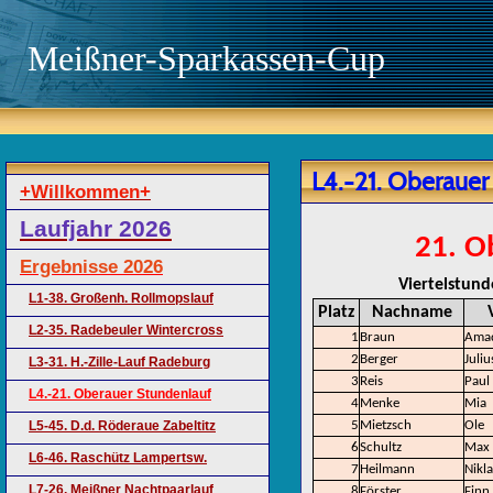
Meißner-Sparkassen-Cup
L4.-21. Oberauer
+Willkommen+
Laufjahr 2026
21. O
Ergebnisse 2026
Viertelstund
L1-38. Großenh. Rollmopslauf
Platz
Nachname
L2-35. Radebeuler Wintercross
1
Braun
Ama
2
Berger
Juliu
L3-31. H.-Zille-Lauf Radeburg
3
Reis
Paul
L4.-21. Oberauer Stundenlauf
4
Menke
Mia
L5-45. D.d. Röderaue Zabeltitz
5
Mietzsch
Ole
6
Schultz
Max
L6-46. Raschütz Lampertsw.
7
Heilmann
Nikla
L7-26. Meißner Nachtpaarlauf
8
Förster
Finn