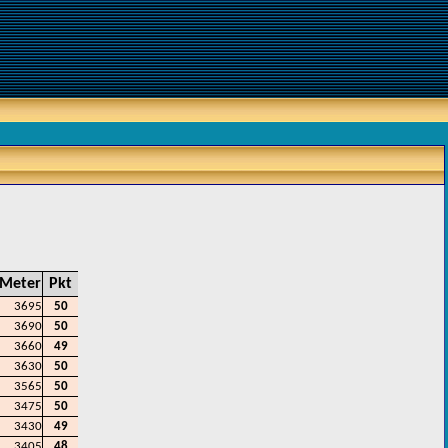
Meter
Pkt
3695
50
3690
50
3660
49
3630
50
3565
50
3475
50
3430
49
3405
48