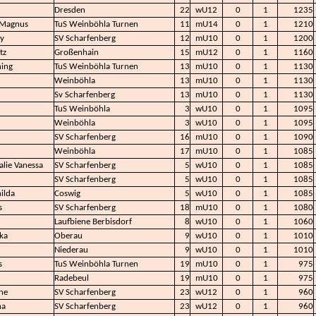
Dresden
22
wU12
0
1
1235
 Magnus
TuS Weinböhla Turnen
11
mU14
0
1
1210
y
SV Scharfenberg
12
mU10
0
1
1200
tz
Großenhain
15
mU12
0
1
1160
ing
TuS Weinböhla Turnen
13
mU10
0
1
1130
Weinböhla
13
mU10
0
1
1130
Sv Scharfenberg
13
mU10
0
1
1130
TuS Weinböhla
3
wU10
0
1
1095
Weinböhla
3
wU10
0
1
1095
SV Scharfenberg
16
mU10
0
1
1090
Weinböhla
17
mU10
0
1
1085
alie Vanessa
SV Scharfenberg
5
wU10
0
1
1085
SV Scharfenberg
5
wU10
0
1
1085
ilda
Coswig
5
wU10
0
1
1085
s
SV Scharfenberg
18
mU10
0
1
1080
Laufbiene Berbisdorf
8
wU10
0
1
1060
ka
Oberau
9
wU10
0
1
1010
Niederau
9
wU10
0
1
1010
s
TuS Weinböhla Turnen
19
mU10
0
1
975
Radebeul
19
mU10
0
1
975
ne
SV Scharfenberg
23
wU12
0
1
960
na
SV Scharfenberg
23
wU12
0
1
960