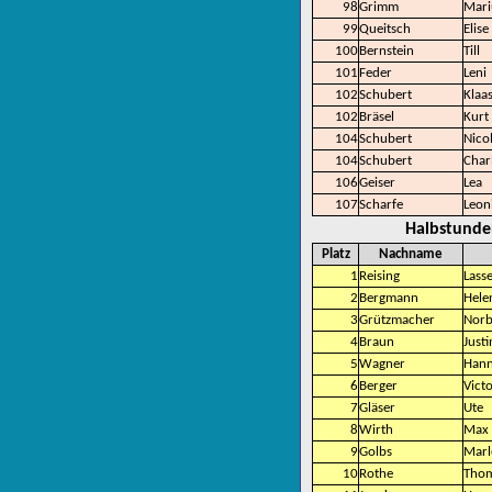
98
Grimm
Mari
99
Queitsch
Elise
100
Bernstein
Till
101
Feder
Leni
102
Schubert
Klaa
102
Bräsel
Kurt
104
Schubert
Nico
104
Schubert
Charl
106
Geiser
Lea
107
Scharfe
Leon
Halbstunde
Platz
Nachname
1
Reising
Lass
2
Bergmann
Hele
3
Grützmacher
Norb
4
Braun
Just
5
Wagner
Han
6
Berger
Vict
7
Gläser
Ute
8
Wirth
Max
9
Golbs
Marl
10
Rothe
Tho