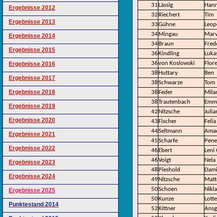
31
Lässig
Han
Ergebnisse 2012
32
Riechert
Tim
Ergebnisse 2013
33
Gühne
Leop
34
Mingau
Marv
Ergebnisse 2014
34
Braun
Fred
Ergebnisse 2015
36
Kindling
Luka
36
von Koslowski
Flor
Ergebnisse 2016
38
Huttary
Ben
Ergebnisse 2017
38
Schwarze
Tom
Ergebnisse 2018
38
Feder
Mila
38
Trautenbach
Emm
Ergebnisse 2019
42
Nitzsche
Julia
Ergebnisse 2020
43
Fischer
Felia
44
Seltmann
Ama
Ergebnisse 2021
45
Scharfe
Pene
Ergebnisse 2022
46
Ebert
Leni
46
Voigt
Nela
Ergebnisse 2023
48
Pieshold
Dam
Ergebnisse 2024
49
Nitzsche
Matt
50
Schoen
Nikla
Ergebnisse 2025
50
Kunze
Lotte
Punktestand 2014
52
Kittner
Ansg