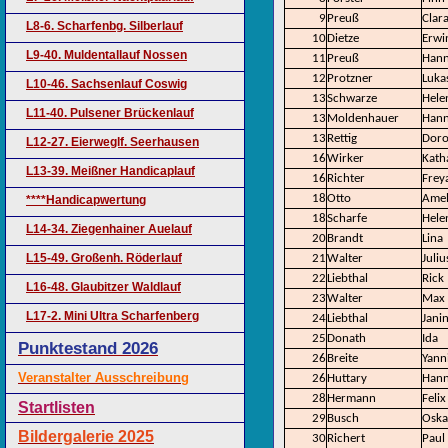
9
Preuß
Clar
L8-6. Scharfenbg. Silberlauf
10
Dietze
Erwi
L9-40. Muldentallauf Nossen
11
Preuß
Han
12
Protzner
Luka
L10-46. Sachsenlauf Coswig
13
Schwarze
Hele
L11-40. Pulsener Brückenlauf
13
Moldenhauer
Hann
13
Rettig
Doro
L12-27. Eierweglf. Seerhausen
16
Wirker
Kath
L13-39. Meißner Handicaplauf
16
Richter
Frey
18
Otto
Amel
****Handicapwertung
18
Scharfe
Hele
L14-34. Ziegenhainer Auelauf
20
Brandt
Lina
L15-49. Großenh. Röderlauf
21
Walter
Juliu
22
Liebthal
Rick
L16-48. Glaubitzer Waldlauf
23
Walter
Max
L17-2. Mini Ultra Scharfenberg
24
Liebthal
Jani
25
Donath
Ida
Punktestand 2026
26
Breite
Yann
Veranstalter Ausschreibung
26
Huttary
Han
28
Hermann
Felix
Startlisten
29
Busch
Oska
Bildergalerie 2025
30
Richert
Paul