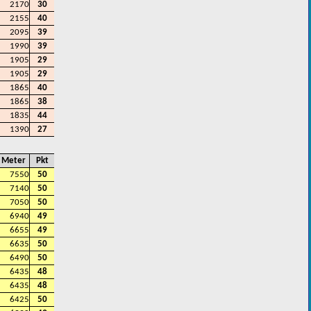
2170
30
2155
40
2095
39
1990
39
1905
29
1905
29
1865
40
1865
38
1835
44
1390
27
Meter
Pkt
7550
50
7140
50
7050
50
6940
49
6655
49
6635
50
6490
50
6435
48
6435
48
6425
50