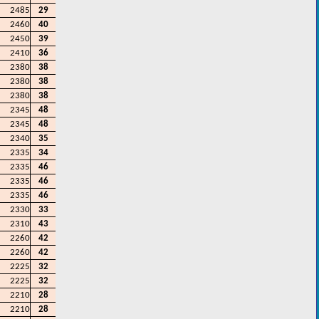
2485
29
2460
40
2450
39
2410
36
2380
38
2380
38
2380
38
2345
48
2345
48
2340
35
2335
34
2335
46
2335
46
2335
46
2330
33
2310
43
2260
42
2260
42
2225
32
2225
32
2210
28
2210
28