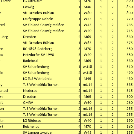
-Dieter
LG Ultralauf
2
M70
1
2
890
Coswig
1
M40
1
2
850
e
VfL Dresden-Bühlau
1
W60
1
2
800
Laufgruppe Döbeln
1
W55
1
2
770
red
SV Elbland Coswig Meißen
1
W45
1
2
735
e
SV Elbland Coswig Meißen
4
W20
1
2
715
-Jörg
Dresden
2
M65
1
2
630
VfL Dresden-Bühlau
1
W65
1
2
575
fen
RC 1898 Radeberg
3
M70
1
2
560
ca
Hetzdorfer SV 1990
5
W20
1
2
560
r
Radebeul
3
M65
1
2
530
y
SV Scharfenberg
1
wU18
1
2
510
ie
SV Scharfenberg
2
wU18
1
2
490
LG TuS Weinböhla
1
M45
1
2
430
ny
TuS Weinböhla Turnen
1
mU14
1
2
335
anael
Niederau
2
mU14
1
2
315
en
Dresden
4
M65
1
2
300
it
GMRV
2
W60
1
2
260
on
TuS Weinböhla Turnen
2
mU16
1
2
255
s
TuS Weinböhla Turnen
2
mU16
1
2
255
tin
LG Röderau
2
W40
1
2
190
rt
Reichenau
4
M70
1
2
180
SV Lampertswalde
2
W45
1
2
155