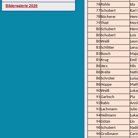
76
Rühle
Ida
Bildergalerie 2026
77
Schubert
Karl
78
Böcherer
Henr
79
Thiel
Mori
80
Schubert
Henn
80
Schubert
Luis
80
Weiß
Leon
83
Schlitter
Lena
83
Busch
Maja
85
Krug
Emil
86
Vers
Nils
86
Breite
Nath
86
Schröter
Luisa
86
Hoppe
Math
90
Weiß
Luka
91
Garbsch
Pia
92
Rabis
Anni
92
Lachmann
Julie
94
Heilmann
Luka
94
Götze
Lio
96
Schubert
Nadi
96
Großmann
Cari