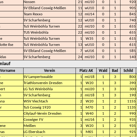
us
Nossen
21
mU10
0
1
920
SV Elbland Coswig-Meißen
11
wU10
0
1
905
Team Rexxo
12
mU14
0
1
845
SV Scharfenberg
12
wU10
0
1
740
s
TuS Weinböhla Turnen
22
mU10
0
1
655
TUS Weinböhla
22
mU10
0
1
655
le
TuS Weinböhla Turnen
1
W35
0
1
615
otte Ilse
TuS Weinböhla Turnen
13
wU10
0
1
615
SV Elbland Coswig-Meißen
7
wU16
0
1
585
idas
SV Scharfenberg
24
mU10
0
1
140
nlauf
Vorname
Verein
Platz AK
Wald
Bad
Schild
e
SV Lampertswalde
1
mU18
1
3
800
ne
Triathlonverein Dresden
1
W20
1
3
390
ert
LG TuS Weinböhla
1
mU20
1
3
300
in
SV Scharfenberg
2
mU18
1
3
190
nna
WSV Viechtach
2
W20
1
2
1155
or
TuS Coswig 1920
1
M70
1
2
1135
Citylauf-Verein Dresden
1
W40
1
2
990
Coswiger FV
1
mU16
1
2
935
ene
Meißen
3
W20
1
2
935
mas
LG Ebersbach
1
M65
1
2
925