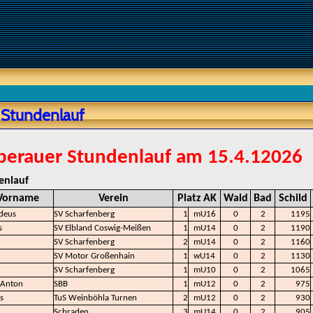
 Stundenlauf
berauer Stundenlauf am 15.4.12026
enlauf
Vorname
Verein
Platz AK
Wald
Bad
Schild
deus
SV Scharfenberg
1
mU16
0
2
1195
s
SV Elbland Coswig-Meißen
1
mU14
0
2
1190
SV Scharfenberg
2
mU14
0
2
1160
SV Motor Großenhain
1
wU14
0
2
1130
SV Scharfenberg
1
mU10
0
2
1065
 Anton
SBB
1
mU12
0
2
975
s
TuS Weinböhla Turnen
2
mU12
0
2
930
Schraden
3
mU14
0
2
905