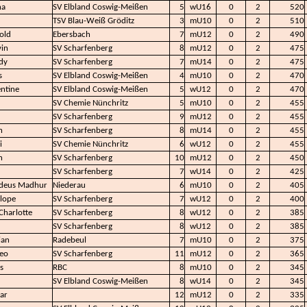
na
SV Elbland Coswig-Meißen
5
wU16
0
2
520
TSV Blau-Weiß Gröditz
3
mU10
0
2
510
old
Ebersbach
7
mU12
0
2
490
in
SV Scharfenberg
8
mU12
0
2
475
dy
SV Scharfenberg
7
mU14
0
2
475
s
SV Elbland Coswig-Meißen
4
mU10
0
2
470
entine
SV Elbland Coswig-Meißen
5
wU12
0
2
470
SV Chemie Nünchritz
5
mU10
0
2
455
SV Scharfenberg
9
mU12
0
2
455
n
SV Scharfenberg
8
mU14
0
2
455
i
SV Chemie Nünchritz
6
wU12
0
2
455
n
SV Scharfenberg
10
mU12
0
2
450
SV Scharfenberg
7
wU14
0
2
425
deus Madhur
Niederau
6
mU10
0
2
405
lope
SV Scharfenberg
7
wU12
0
2
400
 Charlotte
SV Scharfenberg
8
wU12
0
2
385
SV Scharfenberg
8
wU12
0
2
385
ian
Radebeul
7
mU10
0
2
375
eo
SV Scharfenberg
11
mU12
0
2
365
s
RBC
8
mU10
0
2
345
SV Elbland Coswig-Meißen
8
wU14
0
2
345
ar
12
mU12
0
2
335