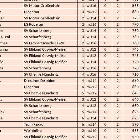
a
SV Motor Großenhain
1
wU16
0
2
865
n
Niederau
3
mU12
0
2
860
nah
SV Motor Großenhain
2
wU14
0
2
775
s
LG Röderau
2
mU16
0
2
770
ne
SV Scharfenberg
3
wU14
0
2
760
a Leni
SV Scharfenberg
3
wU14
0
2
760
thea
SV Lampertswalde / GRV
2
wU16
0
2
760
arina
SV Elbland Coswig-Meißen
1
wU12
0
2
745
a
SV Elbland Coswig-Meißen
1
wU12
0
2
745
ie
SV Elbland Coswig-Meißen
5
wU14
0
2
720
na
SV Scharfenberg
3
wU16
0
2
720
SV Chemie Nünchritz
4
wU16
0
2
710
s
Dresdner Delphine
4
mU14
0
2
680
Niederau
4
mU12
0
2
660
SV Chemie Nünchritz
5
mU12
0
2
645
na
SV Elbland Coswig-Meißen
3
wU12
0
2
640
SV Scharfenberg
4
wU12
0
2
630
ick
SV Scharfenberg
5
mU14
0
2
625
na
SV Chemie Nünchritz
6
wU14
0
2
625
Team Rexxo
6
mU14
0
2
590
r
Weinböhla
2
mU10
0
2
535
SV Elbland Coswig-Meißen
6
mU12
0
2
530