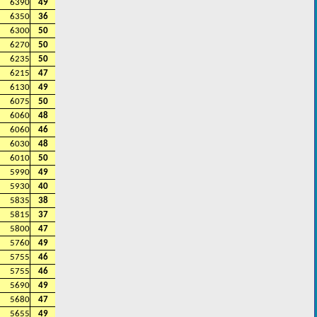
6390
49
6350
36
6300
50
6270
50
6235
50
6215
47
6130
49
6075
50
6060
48
6060
46
6030
48
6010
50
5990
49
5930
40
5835
38
5815
37
5800
47
5760
49
5755
46
5755
46
5690
49
5680
47
5655
49