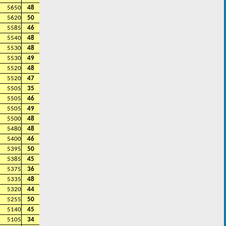
5650
48
5620
50
5585
46
5540
48
5530
48
5530
49
5520
48
5520
47
5505
35
5505
46
5505
49
5500
48
5480
48
5400
46
5395
50
5385
45
5375
36
5335
48
5320
44
5255
50
5140
45
5105
34