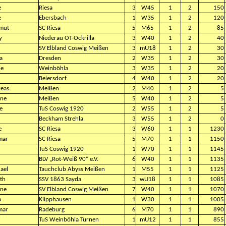
e
Riesa
3
W45
1
2
150
e
Ebersbach
1
W35
1
2
120
mut
SC Riesa
5
M65
1
2
85
y
Niederau OT-Ockrilla
3
W40
1
2
40
SV Elbland Coswig Meißen
3
mU18
1
2
30
a
Dresden
2
W35
1
2
30
ne
Weinböhla
3
W35
1
2
20
Beiersdorf
4
W40
1
2
20
eas
Meißen
2
M40
1
2
5
ne
Meißen
5
W40
1
2
5
e
TuS Coswig 1920
2
W55
1
2
5
Beckham Strehla
3
W55
1
2
0
e
SC Riesa
3
W60
1
1
1230
mar
SC Riesa
5
M70
1
1
1150
TuS Coswig 1920
1
W70
1
1
1145
BLV „Rot-Weiß 90“ e.V.
6
W40
1
1
1135
ael
Tauchclub Abyss Meißen
1
M55
1
1
1125
eth
SSV 1863 Sayda
3
wU18
1
1
1085
ne
SV Elbland Coswig Meißen
7
W40
1
1
1070
a
Klipphausen
1
W30
1
1
1005
mar
Radeburg
6
M70
1
1
890
TuS Weinböhla Turnen
1
mU12
1
1
855