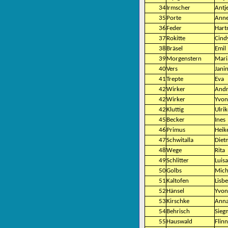
34
Irmscher
Antj
35
Porte
Ann
36
Feder
Hart
37
Rokitte
Cind
38
Bräsel
Emil
39
Morgenstern
Mari
40
Vers
Jani
41
Trepte
Eva
42
Wirker
Andr
42
Wirker
Yvon
42
Kluttig
Ulrik
45
Becker
Ines
46
Primus
Heik
47
Schwitalla
Diet
48
Wege
Rita
49
Schlitter
Luisa
50
Golbs
Mich
51
Kaltofen
Lisb
52
Hänsel
Yvon
53
Kirschke
Ann
54
Behrisch
Sieg
55
Hauswald
Flinn