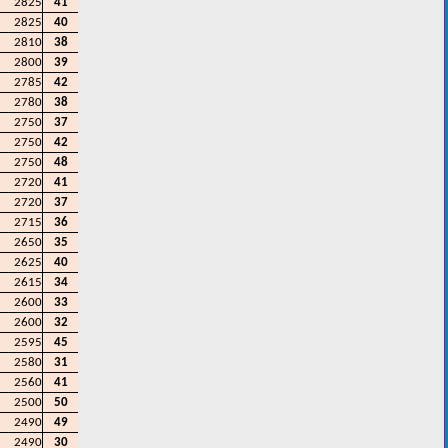
2825
41
2825
40
2810
38
2800
39
2785
42
2780
38
2750
37
2750
42
2750
48
2720
41
2720
37
2715
36
2650
35
2625
40
2615
34
2600
33
2600
32
2595
45
2580
31
2560
41
2500
50
2490
49
2490
30