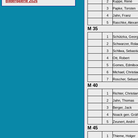
Bildergalerie 2026
2
Kuppe, René
3
Papke, Torsten
4
Jahn, Franz
5
Raschke, Alexan
M 35
1
Schützka, Geor
2
Schwarzer, Rola
3
Schliwa, Sebasti
4
Ott, Robert
5
Gomes, Edmilso
6
Michael, Christia
7
Roscher, Sebast
M 40
1
Richter, Christia
2
Jahn, Thomas
3
Berger, Jack
4
Noack gen. Gräf
5
Zeunert, André
M 45
1
Thieme, Holger