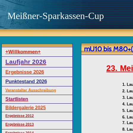
Meißner-Sparkassen-Cup
mU10 bis M80+(
+Willkommen+
Laufjahr 2026
23. Me
Ergebnisse 2026
Punktestand 2026
1. Lau
Veranstalter Ausschreibung
2. Lau
3. Lau
Startlisten
4. Lau
Bildergalerie 2025
5. Lau
Ergebnisse 2012
6. Lau
7. Lau
Ergebnisse 2013
8. Lau