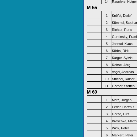
14
Raschke, Holger
M 55
1
Knöfel, Detlef
2
Kümmel, Stepha
3
Richter, Rene
4
Gursinsky, Fran
5
Joestel, Klaus
6
Körbs, Dirk
7
Karger, Sylvio
8
Rehse, Jörg
8
Vogel, Andreas
10
Striebel, Rainer
11
Görner, Steffen
M 60
1
Matz, Jürgen
2
Feder, Hartmut
3
Götze, Lutz
4
Breschke, Matth
5
Wick, Peter
6
Markert, Peter