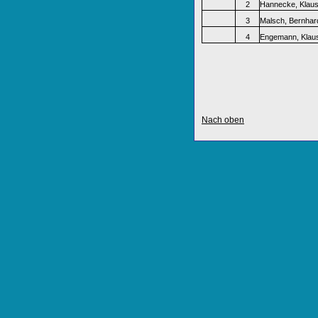
2
Hannecke, Klau
3
Malsch, Bernhar
4
Engemann, Klau
Nach oben