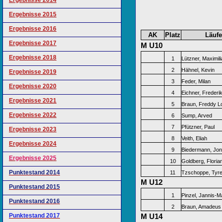
Ergebnisse 2014
Ergebnisse 2015
Ergebnisse 2016
AK
Platz
Läufe
Ergebnisse 2017
M U10
Ergebnisse 2018
1
Lützner, Maximil
2
Hähnel, Kevin
Ergebnisse 2019
3
Feder, Milan
Ergebnisse 2020
4
Eichner, Frederi
Ergebnisse 2021
5
Braun, Freddy L
Ergebnisse 2022
6
Sump, Arved
7
Pfützner, Paul
Ergebnisse 2023
8
Veith, Eliah
Ergebnisse 2024
9
Biedermann, Jo
Ergebnisse 2025
10
Goldberg, Floria
Punktestand 2014
11
Tzschoppe, Tyr
M U12
Punktestand 2015
1
Pinzel, Jannis-M
Punktestand 2016
2
Braun, Amadeus
Punktestand 2017
M U14