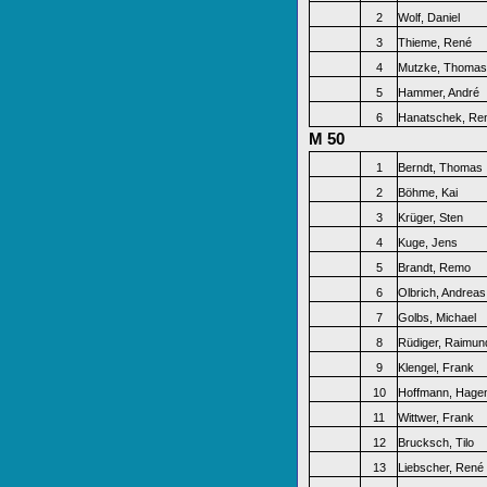
2
Wolf, Daniel
3
Thieme, René
4
Mutzke, Thomas
5
Hammer, André
6
Hanatschek, Re
M 50
1
Berndt, Thomas
2
Böhme, Kai
3
Krüger, Sten
4
Kuge, Jens
5
Brandt, Remo
6
Olbrich, Andreas
7
Golbs, Michael
8
Rüdiger, Raimun
9
Klengel, Frank
10
Hoffmann, Hage
11
Wittwer, Frank
12
Brucksch, Tilo
13
Liebscher, René