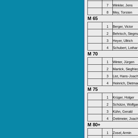
7
Winkler, Jens
8
Mey, Torsten
M 65
1
Berger, Victor
2
Behrisch, Siegm
3
Heyer, Ullrich
4
Schubert, Lothar
M 70
1
Winter, Jürgen
2
Martick, Siegfrie
3
List, Hans-Joac
4
Heinrich, Dietma
M 75
1
Krüger, Holger
2
Schütze, Wolfga
3
Kühn, Gerald
4
Oettmeier, Joac
M 80+
1
Zosel, Armin