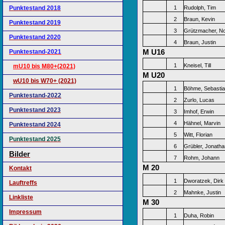
Punktestand 2018
1
Rudolph, Tim
2
Braun, Kevin
Punktestand 2019
3
Grützmacher, No
Punktestand 2020
4
Braun, Justin
M U16
Punktestand-2021
1
Kneisel, Till
mU10 bis M80+(2021)
M U20
wU10 bis W70+ (2021)
1
Böhme, Sebasti
Punktestand-2022
2
Zurlo, Lucas
Punktestand 2023
3
Imhof, Erwin
4
Hähnel, Marvin
Punktestand 2024
5
Witt, Florian
Punktestand 2025
6
Grübler, Jonatha
Bilder
7
Rohm, Johann
M 20
Kontakt
1
Dworatzek, Dirk
Lauftreffs
2
Mahnke, Justin
Linkliste
M 30
Impressum
1
Duha, Robin