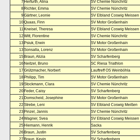
7
Herfurth, Alina
SV Chemie Nünchritz
8
Richter, Emma
SV Chemie Nünchritz
9
Gärtner, Leonie
SV Elbland Coswig Meissen
10
Quaas, Finn
SV Motor Großenhain
11
Kneisel, Theresa
SV Elbland Coswig Meissen
12
Witt, Florentine
SV Chemie Nünchritz
13
Psiuk, Erwin
SV Motor Großenhain
13
Sonsalla, Lorenz
SV Motor Großenhain
15
Braun, Alizia
SV Scharfenberg
16
Neitzel, Bruno
SC Riesa Triathlon
17
Grützmacher, Norbert
Lauftreff OS Weinböhla
18
Philipp, Tim
SV Motor Großenhain
19
Stockmann, Clara
SV Chemie Nünchritz
20
Feder, Caisy
SV Scharfenberg
21
Domscheid, Josephine
SV Motor Großenhain
22
Strebe, Leni
SV Elbland Coswig Meißen
23
Pinzel, Jannis
SV Chemie Nünchritz
24
Wagner, Svea
SV Elbland Coswig Meissen
25
Hiemann, Henrik
Sacka
26
Braun, Justin
SV Scharfenberg
27
Braun, Kevin
SV Scharfenberg