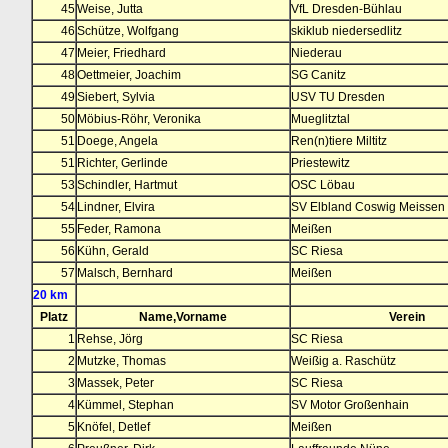
45
Weise, Jutta
VfL Dresden-Bühlau
46
Schütze, Wolfgang
skiklub niedersedlitz
47
Meier, Friedhard
Niederau
48
Oettmeier, Joachim
SG Canitz
49
Siebert, Sylvia
USV TU Dresden
50
Möbius-Röhr, Veronika
Mueglitztal
51
Doege, Angela
Ren(n)tiere Miltitz
51
Richter, Gerlinde
Priestewitz
53
Schindler, Hartmut
OSC Löbau
54
Lindner, Elvira
SV Elbland Coswig Meissen
55
Feder, Ramona
Meißen
56
Kühn, Gerald
SC Riesa
57
Malsch, Bernhard
Meißen
20 km
Platz
Name,Vorname
Verein
1
Rehse, Jörg
SC Riesa
2
Mutzke, Thomas
Weißig a. Raschütz
3
Massek, Peter
SC Riesa
4
Kümmel, Stephan
SV Motor Großenhain
5
Knöfel, Detlef
Meißen