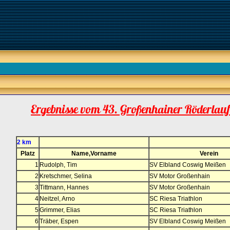
Ergebnisse vom 43. Großenhainer Röderlau
2 km
Platz
Name,Vorname
Verein
1
Rudolph, Tim
SV Elbland Coswig Meißen
2
Kretschmer, Selina
SV Motor Großenhain
3
Tittmann, Hannes
SV Motor Großenhain
4
Neitzel, Arno
SC Riesa Triathlon
5
Grimmer, Elias
SC Riesa Triathlon
6
Träber, Espen
SV Elbland Coswig Meißen