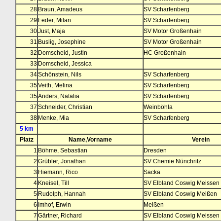
28
Braun, Amadeus
SV Scharfenberg
29
Feder, Milan
SV Scharfenberg
30
Just, Maja
SV Motor Großenhain
31
Buslig, Josephine
SV Motor Großenhain
32
Domscheid, Justin
HC Großenhain
33
Domscheid, Jessica
34
Schönstein, Nils
SV Scharfenberg
35
Veith, Melina
SV Scharfenberg
35
Anders, Natalia
SV Scharfenberg
37
Schneider, Christian
Weinböhla
38
Menke, Mia
SV Scharfenberg
5 km
Platz
Name,Vorname
Verein
1
Böhme, Sebastian
Dresden
2
Grübler, Jonathan
SV Chemie Nünchritz
3
Hiemann, Rico
Sacka
4
Kneisel, Till
SV Elbland Coswig Meissen
5
Rudolph, Hannah
SV Elbland Coswig Meißen
6
Imhof, Erwin
Meißen
7
Gärtner, Richard
SV Elbland Coswig Meissen