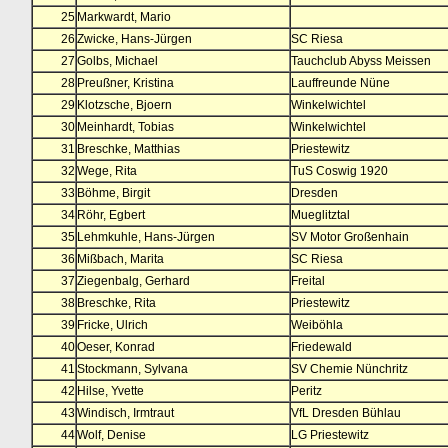
25
Markwardt, Mario
26
Zwicke, Hans-Jürgen
SC Riesa
27
Golbs, Michael
Tauchclub Abyss Meissen
28
Preußner, Kristina
Lauffreunde Nüne
29
Klotzsche, Bjoern
Winkelwichtel
30
Meinhardt, Tobias
Winkelwichtel
31
Breschke, Matthias
Priestewitz
32
Wege, Rita
TuS Coswig 1920
33
Böhme, Birgit
Dresden
34
Röhr, Egbert
Mueglitztal
35
Lehmkuhle, Hans-Jürgen
SV Motor Großenhain
36
Mißbach, Marita
SC Riesa
37
Ziegenbalg, Gerhard
Freital
38
Breschke, Rita
Priestewitz
39
Fricke, Ulrich
Weiböhla
40
Oeser, Konrad
Friedewald
41
Stockmann, Sylvana
SV Chemie Nünchritz
42
Hilse, Yvette
Peritz
43
Windisch, Irmtraut
VfL Dresden Bühlau
44
Wolf, Denise
LG Priestewitz