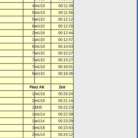
4
mU10
00:11:39
5
mU10
00:11:56
5
wU10
00:12:12
6
wU10
00:12:20
2
mU16
00:12:44
1
wU20
00:12:47
6
mU10
00:14:03
7
wU10
00:15:27
7
wU10
00:15:27
7
mU10
00:16:01
9
wU10
00:18:36
Platz AK
Zeit
1
mU16
00:20:24
2
mU16
00:21:14
1
M35
00:22:23
1
mU14
00:22:39
1
wU14
00:23:29
3
mU16
00:23:43
2
mU14
00:24:12