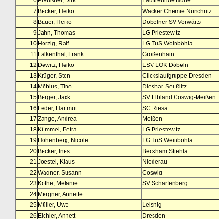
6
Preußner, Dirk
Lauffreunde Nüne
7
Becker, Heiko
Wacker Chemie Nünchritz
8
Bauer, Heiko
Döbelner SV Vorwärts
9
Jahn, Thomas
LG Priestewitz
10
Herzig, Ralf
LG TuS Weinböhla
11
Falkenthal, Frank
Großenhain
12
Dewitz, Heiko
ESV LOK Döbeln
13
Krüger, Sten
Clickslaufgruppe Dresden
14
Möbius, Tino
Diesbar-Seußlitz
15
Berger, Jack
SV Elbland Coswig-Meißen
16
Feder, Hartmut
SC Riesa
17
Zange, Andrea
Meißen
18
Kümmel, Petra
LG Priestewitz
19
Hohenberg, Nicole
LG TuS Weinböhla
20
Becker, Ines
Beckham Strehla
21
Joestel, Klaus
Niederau
22
Wagner, Susann
Coswig
23
Kothe, Melanie
SV Scharfenberg
24
Mergner, Annette
25
Müller, Uwe
Leisnig
26
Eichler, Annett
Dresden