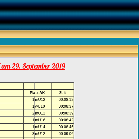
f am 29. September 2019
Platz AK
Zeit
1
mU12
00:08:12
1
wU10
00:08:37
2
mU12
00:08:39
1
mU16
00:08:42
1
mU14
00:08:45
3
mU12
00:09:06