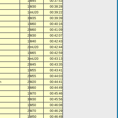
1
M45
00:37:53
1
M30
00:38:28
1
mU20
00:39:22
3
M35
00:39:39
1
M60
00:40:16
2
M60
00:41:09
2
M30
00:42:07
1
M40
00:42:43
2
mU20
00:42:44
1
M65
00:42:59
3
mU20
00:43:13
2
M45
00:43:35
1
M55
00:43:41
2
M55
00:44:03
n
2
M20
00:44:41
3
M60
00:44:49
1
M70
00:45:46
3
M30
00:45:56
1
M50
00:46:08
2
M70
00:46:29
1
W50
00:46:49