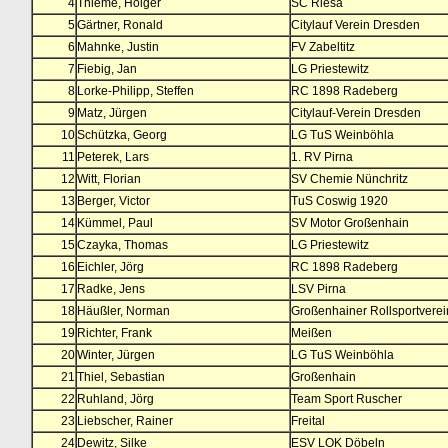
4
Thieme, Holger
SC Riesa
5
Gärtner, Ronald
Citylauf Verein Dresden
6
Mahnke, Justin
FV Zabeltitz
7
Fiebig, Jan
LG Priestewitz
8
Lorke-Philipp, Steffen
RC 1898 Radeberg
9
Matz, Jürgen
Citylauf-Verein Dresden
10
Schützka, Georg
LG TuS Weinböhla
11
Peterek, Lars
1. RV Pirna
12
Witt, Florian
SV Chemie Nünchritz
13
Berger, Victor
TuS Coswig 1920
14
Kümmel, Paul
SV Motor Großenhain
15
Czayka, Thomas
LG Priestewitz
16
Eichler, Jörg
RC 1898 Radeberg
17
Radke, Jens
LSV Pirna
18
Häußler, Norman
Großenhainer Rollsportverei
19
Richter, Frank
Meißen
20
Winter, Jürgen
LG TuS Weinböhla
21
Thiel, Sebastian
Großenhain
22
Ruhland, Jörg
Team Sport Ruscher
23
Liebscher, Rainer
Freital
24
Dewitz, Silke
ESV LOK Döbeln