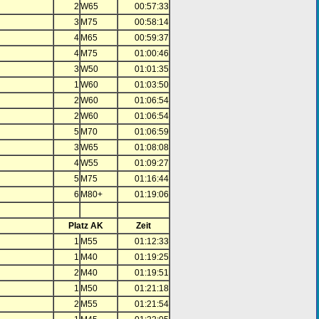
2
W65
00:57:33
3
M75
00:58:14
4
M65
00:59:37
4
M75
01:00:46
3
W50
01:01:35
1
W60
01:03:50
2
W60
01:06:54
2
W60
01:06:54
5
M70
01:06:59
3
W65
01:08:08
4
W55
01:09:27
5
M75
01:16:44
6
M80+
01:19:06
Platz AK
Zeit
1
M55
01:12:33
1
M40
01:19:25
2
M40
01:19:51
1
M50
01:21:18
2
M55
01:21:54