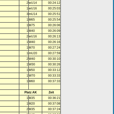
2
wU14
00:24:12
1
wU16
00:25:03
3
mU14
00:25:51
1
M65
00:25:54
1
M75
00:26:06
1
M40
00:26:09
2
wU16
00:26:13
1
W40
00:26:16
1
M70
00:27:24
1
mU20
00:27:59
2
W40
00:30:10
1
W30
00:30:26
1
M50
00:33:12
1
W70
00:33:33
1
M60
00:37:33
Platz AK
Zeit
1
M35
00:36:21
1
M20
00:37:08
2
M35
00:37:24