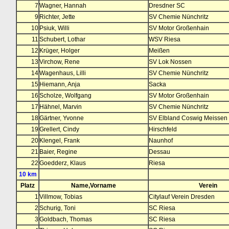
7
Wagner, Hannah
Dresdner SC
9
Richter, Jette
SV Chemie Nünchritz
10
Psiuk, Willi
SV Motor Großenhain
11
Schubert, Lothar
WSV Riesa
12
Krüger, Holger
Meißen
13
Virchow, Rene
SV Lok Nossen
14
Wagenhaus, Lilli
SV Chemie Nünchritz
15
Hiemann, Anja
Sacka
16
Scholze, Wolfgang
SV Motor Großenhain
17
Hähnel, Marvin
SV Chemie Nünchritz
18
Gärtner, Yvonne
SV Elbland Coswig Meissen
19
Grellert, Cindy
Hirschfeld
20
Klengel, Frank
Naunhof
21
Baier, Regine
Dessau
22
Goedderz, Klaus
Riesa
10 km
Platz
Name,Vorname
Verein
1
Villmow, Tobias
Citylauf Verein Dresden
2
Schurig, Toni
SC Riesa
3
Goldbach, Thomas
SC Riesa