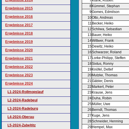
Ergebnisse 2014
7
Kiank, Robert
8
Kümmel, Stephan
Ergebnisse 2015
9
Gomes, Edmilson
Ergebnisse 2016
10
Otto, Andreas
11
Becker, Heiko
Ergebnisse 2017
12
Schliwa, Sebastian
Ergebnisse 2018
13
Bauer, Heiko
14
Wittwer, Frank
Ergebnisse 2019
15
Dewitz, Heiko
Ergebnisse 2020
16
Schwarzer, Roland
17
Lorke-Philipp, Steffen
Ergebnisse 2021
18
Sixtus, Ronny
Ergebnisse 2022
19
Knöfel, Detlef
Ergebnisse 2023
20
Mutzke, Thomas
21
Gäbler, Denis
Ergebnisse 2024
22
Markert, Peter
L1-2024-Rollmopslauf
23
Krause, Jens
24
Duha, Robin
L2-2024-Radebeul
25
Müller, Uwe
L3-2024-Radeburg
26
Berndt, Thomas
27
Kuge, Jens
L4-2024-Oberau
28
Schneider, Henning
L5-2024-Zabeltitz
29
Hempel, Max