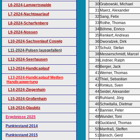
30
Grabowski, Michael
L6-2024-Lampertswalde
31
Maerz, Alexander
L7-2024-Nachtpaarlauf
32
Sang, Felix
33
Rothe, Thomas
L8-2024-Scharfenberg
34
Böhme, Enrico
L9-2024-Nossen
35
Renkert, Andreas
L10-2024-Sachsenlauf Coswig
36
Dworatzek, Dirk
37
Schulz, Stefan
L11-2024-Pulsen (ausgefallen)
38
Messerschmidt, Marcel
L12-2024-Seerhausen
39
Lindner, Ralph
40
Berger, Jack
L13-2024-Handicaplauf
41
Werner, Thomas
L13-2024-Handicaplauf Meißen
42
Thiel, Sebastian
Handicapwertung
43
Rimkus, Sven
L14-2024-Ziegenhain
44
Seidel, Alexander
45
Ruhland, Jörg
L15-2024-Großenhain
46
Schwitalla, Dietmar
L16-2024-Glaubitz
47
Bannier, Peter
48
Wunder, Toni
Ergebnisse 2025
49
Guckland, Thomas
Punktestand 2014
50
Manfraß, Steffen
Punktestand 2015
51
Bänsch, Gerd