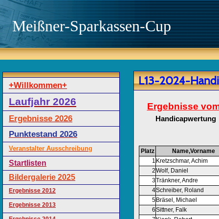
Meißner-Sparkassen-Cup
L13-2024-Handi
+Willkommen+
Laufjahr 2026
Ergebnisse vom
Ergebnisse 2026
Handicapwertung
Punktestand 2026
Veranstalter Ausschreibung
Platz
Name,Vorname
1
Kretzschmar, Achim
Startlisten
2
Wolf, Daniel
Bildergalerie 2025
3
Tränkner, Andre
4
Schreiber, Roland
Ergebnisse 2012
5
Bräsel, Michael
Ergebnisse 2013
6
Sittner, Falk