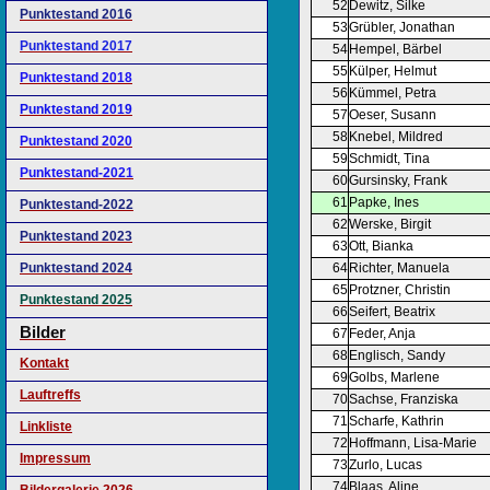
52
Dewitz, Silke
Punktestand 2016
53
Grübler, Jonathan
Punktestand 2017
54
Hempel, Bärbel
55
Külper, Helmut
Punktestand 2018
56
Kümmel, Petra
Punktestand 2019
57
Oeser, Susann
58
Knebel, Mildred
Punktestand 2020
59
Schmidt, Tina
Punktestand-2021
60
Gursinsky, Frank
61
Papke, Ines
Punktestand-2022
62
Werske, Birgit
Punktestand 2023
63
Ott, Bianka
Punktestand 2024
64
Richter, Manuela
65
Protzner, Christin
Punktestand 2025
66
Seifert, Beatrix
Bilder
67
Feder, Anja
68
Englisch, Sandy
Kontakt
69
Golbs, Marlene
Lauftreffs
70
Sachse, Franziska
71
Scharfe, Kathrin
Linkliste
72
Hoffmann, Lisa-Marie
Impressum
73
Zurlo, Lucas
74
Blaas, Aline