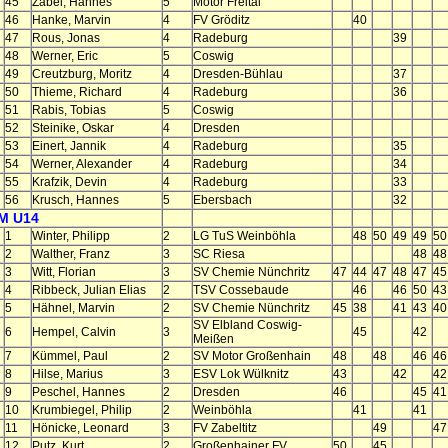
45
Zabel, Hannes
5
Motor Freital
46
Hanke, Marvin
4
FV Gröditz
40
47
Rous, Jonas
4
Radeburg
39
48
Werner, Eric
5
Coswig
49
Creutzburg, Moritz
4
Dresden-Bühlau
37
50
Thieme, Richard
4
Radeburg
36
51
Rabis, Tobias
5
Coswig
52
Steinike, Oskar
4
Dresden
53
Einert, Jannik
4
Radeburg
35
54
Werner, Alexander
4
Radeburg
34
55
Krafzik, Devin
4
Radeburg
33
56
Krusch, Hannes
5
Ebersbach
32
M U14
1
Winter, Philipp
2
LG TuS Weinböhla
48
50
49
49
50
2
Walther, Franz
3
SC Riesa
48
48
3
Witt, Florian
3
SV Chemie Nünchritz
47
44
47
48
47
45
4
Ribbeck, Julian Elias
2
TSV Cossebaude
46
46
50
43
5
Hähnel, Marvin
2
SV Chemie Nünchritz
45
38
41
43
40
SV Elbland Coswig-
6
Hempel, Calvin
3
45
42
Meißen
7
Kümmel, Paul
2
SV Motor Großenhain
48
48
46
46
8
Hilse, Marius
3
ESV Lok Wülknitz
43
42
42
9
Peschel, Hannes
2
Dresden
46
45
41
10
Krumbiegel, Philip
2
Weinböhla
41
41
11
Hönicke, Leonard
3
FV Zabeltitz
49
47
12
Putz, Kurt
2
Großenhainer FV
50
45