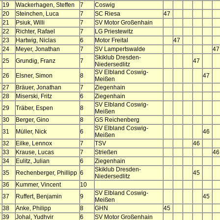
19
Wackerhagen, Steffen
7
Coswig
20
Steinchen, Luca
7
SC Riesa
47
21
Psiuk, Willi
7
SV Motor Großenhain
22
Richter, Rafael
7
LG Priestewitz
23
Hartwig, Niclas
6
Motor Freital
47
24
Meyer, Jonathan
7
SV Lampertswalde
47
Skiklub Dresden-
25
Grundig, Franz
7
47
Niedersedlitz
SV Elbland Coswig-
26
Elsner, Simon
8
47
Meißen
27
Bräuer, Jonathan
7
Ziegenhain
28
Miserski, Fritz
6
Ziegenhain
SV Elbland Coswig-
29
Träber, Espen
8
Meißen
30
Berger, Gino
8
GS Reichenberg
SV Elbland Coswig-
31
Müller, Nick
6
46
Meißen
32
Eilke, Lennox
7
TSV
46
33
Krause, Lucas
7
Strießen
46
34
Eulitz, Julian
6
Ziegenhain
Skiklub Dresden-
35
Rechenberger, Phillipp
6
45
Niedersedlitz
36
Kummer, Vincent
10
SV Elbland Coswig-
37
Ruffert, Benjamin
9
45
Meißen
38
Anke, Philipp
8
GHN
45
39
Johal, Yudhvir
6
SV Motor Großenhain