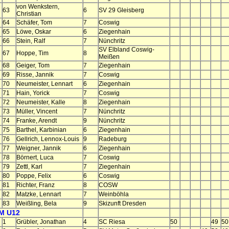
von Wenkstern,
63
6
SV 29 Gleisberg
Christian
64
Schäfer, Tom
7
Coswig
65
Löwe, Oskar
6
Ziegenhain
66
Stein, Ralf
7
Nünchritz
SV Elbland Coswig-
67
Hoppe, Tim
8
Meißen
68
Geiger, Tom
7
Ziegenhain
69
Risse, Jannik
7
Coswig
70
Neumeister, Lennart
6
Ziegenhain
71
Hain, Yorick
7
Coswig
72
Neumeister, Kalle
8
Ziegenhain
73
Müller, Vincent
7
Nünchritz
74
Franke, Arendt
9
Nünchritz
75
Barthel, Karbinian
6
Ziegenhain
76
Gellrich, Lennox-Louis
9
Radeburg
77
Weigner, Jannik
6
Ziegenhain
78
Börnert, Luca
7
Coswig
79
Zettl, Karl
7
Ziegenhain
80
Poppe, Felix
6
Coswig
81
Richter, Franz
8
COSW
82
Matzke, Lennart
7
Weinböhla
83
Weißling, Bela
9
Skizunft Dresden
M U12
1
Grübler, Jonathan
4
SC Riesa
50
49
50