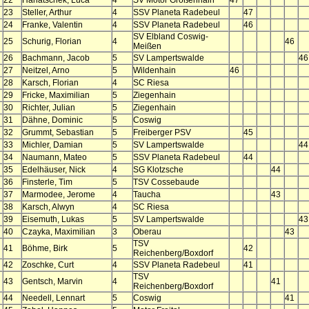
22
Hanatschek, Luca
4
SV Motor Großenhain
47
23
Steller, Arthur
4
SSV Planeta Radebeul
47
24
Franke, Valentin
4
SSV Planeta Radebeul
46
SV Elbland Coswig-
25
Schurig, Florian
4
46
Meißen
26
Bachmann, Jacob
5
SV Lampertswalde
46
27
Neitzel, Arno
5
Wildenhain
46
28
Karsch, Florian
4
SC Riesa
29
Fricke, Maximilian
5
Ziegenhain
30
Richter, Julian
5
Ziegenhain
31
Dähne, Dominic
5
Coswig
32
Grummt, Sebastian
5
Freiberger PSV
45
33
Michler, Damian
5
SV Lampertswalde
44
34
Naumann, Mateo
5
SSV Planeta Radebeul
44
35
Edelhäuser, Nick
4
SG Klotzsche
44
36
Finsterle, Tim
5
TSV Cossebaude
37
Marmodee, Jerome
4
Taucha
43
38
Karsch, Alwyn
4
SC Riesa
39
Eisemuth, Lukas
5
SV Lampertswalde
43
40
Czayka, Maximilian
3
Oberau
43
TSV
41
Böhme, Birk
5
42
Reichenberg/Boxdorf
42
Zoschke, Curt
4
SSV Planeta Radebeul
41
TSV
43
Gentsch, Marvin
4
41
Reichenberg/Boxdorf
44
Needell, Lennart
5
Coswig
41