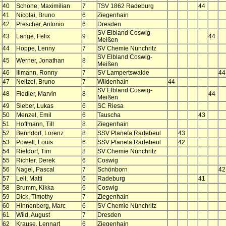
40
Schöne, Maximilian
7
TSV 1862 Radeburg
44
41
Nicolai, Bruno
6
Ziegenhain
42
Prescher, Antonio
6
Dresden
SV Elbland Coswig-
43
Lange, Felix
9
44
Meißen
44
Hoppe, Lenny
7
SV Chemie Nünchritz
SV Elbland Coswig-
45
Werner, Jonathan
8
Meißen
46
Illmann, Ronny
7
SV Lampertswalde
44
47
Neitzel, Bruno
7
Wildenhain
44
SV Elbland Coswig-
48
Fiedler, Marvin
8
44
Meißen
49
Sieber, Lukas
6
SC Riesa
50
Menzel, Emil
6
Tauscha
43
51
Hoffmann, Till
8
Ziegenhain
52
Benndorf, Lorenz
8
SSV Planeta Radebeul
43
53
Powell, Louis
6
SSV Planeta Radebeul
42
54
Rietdorf, Tim
8
SV Chemie Nünchritz
55
Richter, Derek
6
Coswig
56
Nagel, Pascal
7
Schönborn
42
57
Lell, Matti
6
Radeburg
41
58
Brumm, Kikka
6
Coswig
59
Dick, Timothy
7
Ziegenhain
60
Hinnenberg, Marc
6
SV Chemie Nünchritz
61
Wild, August
7
Dresden
62
Krause, Lennart
6
Ziegenhain