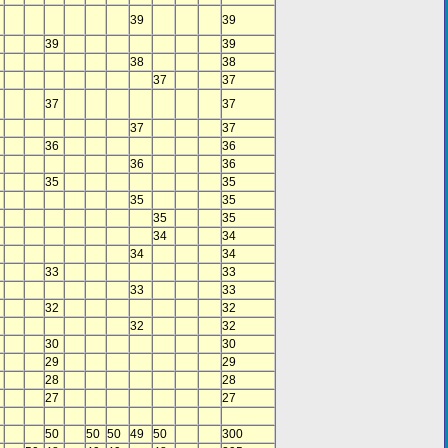
39
39
39
39
38
38
37
37
37
37
37
37
36
36
36
36
35
35
35
35
35
35
34
34
34
34
33
33
33
33
32
32
32
32
30
30
29
29
28
28
27
27
50
50
50
49
50
300