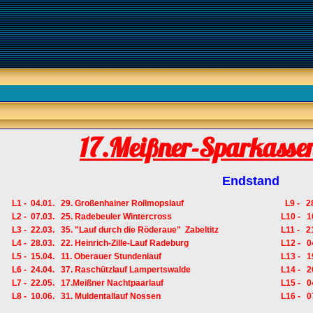
17.Meißner-Sparkasse
Endstand
L1 - 04.01. 29. Großenhainer Rollmopslauf
L9 - 28
L2 - 07.03. 25. Radebeuler Wintercross
L10 - 1
L3 - 22.03. 35. "Lauf durch die Röderaue" Zabeltitz
L11 - 2
L4 - 28.03. 22. Heinrich-Zille-Lauf Radeburg
L12 - 0
L5 - 15.04. 11. Oberauer Stundenlauf
L13 - 19
L6 - 24.04. 37. Raschützlauf Lampertswalde
L14 - 26
L7 - 22.05. 17.Meißner Nachtpaarlauf
L15 - 0
L8 - 10.06. 31. Muldentallauf Nossen
L16 - 07