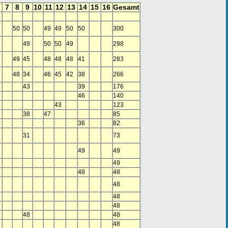
7
8
9
10
11
12
13
14
15
16
Gesamt
50
50
49
49
50
50
300
49
50
50
49
298
49
45
48
48
48
41
283
48
34
46
45
42
38
266
43
39
176
46
140
43
123
38
47
85
36
82
31
73
49
49
49
48
48
48
48
48
48
48
48