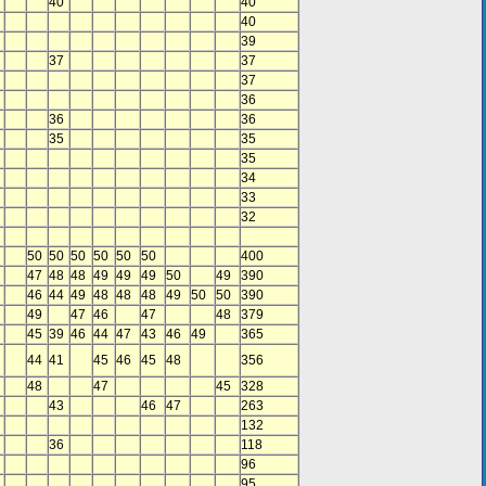
40
40
40
39
37
37
37
36
36
36
35
35
35
34
33
32
50
50
50
50
50
50
400
47
48
48
49
49
49
50
49
390
46
44
49
48
48
48
49
50
50
390
49
47
46
47
48
379
45
39
46
44
47
43
46
49
365
44
41
45
46
45
48
356
48
47
45
328
43
46
47
263
132
36
118
96
95