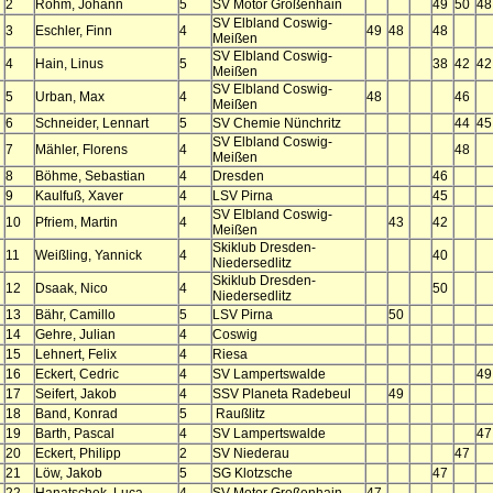
2
Rohm, Johann
5
SV Motor Großenhain
49
50
48
SV Elbland Coswig-
3
Eschler, Finn
4
49
48
48
Meißen
SV Elbland Coswig-
4
Hain, Linus
5
38
42
42
Meißen
SV Elbland Coswig-
5
Urban, Max
4
48
46
Meißen
6
Schneider, Lennart
5
SV Chemie Nünchritz
44
45
SV Elbland Coswig-
7
Mähler, Florens
4
48
Meißen
8
Böhme, Sebastian
4
Dresden
46
9
Kaulfuß, Xaver
4
LSV Pirna
45
SV Elbland Coswig-
10
Pfriem, Martin
4
43
42
Meißen
Skiklub Dresden-
11
Weißling, Yannick
4
40
Niedersedlitz
Skiklub Dresden-
12
Dsaak, Nico
4
50
Niedersedlitz
13
Bähr, Camillo
5
LSV Pirna
50
14
Gehre, Julian
4
Coswig
15
Lehnert, Felix
4
Riesa
16
Eckert, Cedric
4
SV Lampertswalde
49
17
Seifert, Jakob
4
SSV Planeta Radebeul
49
18
Band, Konrad
5
Raußlitz
19
Barth, Pascal
4
SV Lampertswalde
47
20
Eckert, Philipp
2
SV Niederau
47
21
Löw, Jakob
5
SG Klotzsche
47