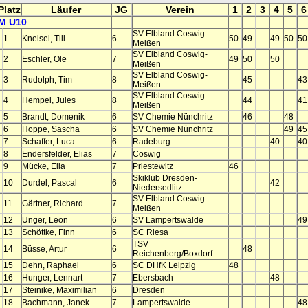
Platz
Läufer
JG
Verein
1
2
3
4
5
6
M U10
SV Elbland Coswig-
1
Kneisel, Till
6
50
49
49
50
50
Meißen
SV Elbland Coswig-
2
Eschler, Ole
7
49
50
50
Meißen
SV Elbland Coswig-
3
Rudolph, Tim
8
45
43
Meißen
SV Elbland Coswig-
4
Hempel, Jules
8
44
41
Meißen
5
Brandt, Domenik
6
SV Chemie Nünchritz
46
48
6
Hoppe, Sascha
6
SV Chemie Nünchritz
49
45
7
Schaffer, Luca
6
Radeburg
40
40
8
Endersfelder, Elias
7
Coswig
9
Mücke, Elia
7
Priestewitz
46
Skiklub Dresden-
10
Durdel, Pascal
6
42
Niedersedlitz
SV Elbland Coswig-
11
Gärtner, Richard
7
Meißen
12
Unger, Leon
6
SV Lampertswalde
49
13
Schöttke, Finn
6
SC Riesa
TSV
14
Büsse, Artur
6
48
Reichenberg/Boxdorf
15
Dehn, Raphael
6
SC DHfK Leipzig
48
16
Hunger, Lennart
7
Ebersbach
48
17
Steinike, Maximilian
6
Dresden
18
Bachmann, Janek
7
Lampertswalde
48