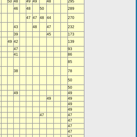
50
48
49
49
48
295
46
48
50
289
47
47
48
44
270
43
48
47
232
39
45
173
49
42
139
47
93
41
86
85
38
78
50
50
49
49
49
49
49
49
47
47
47
47
47