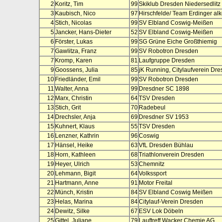
2
Koritz, Tim
99
Skiklub Dresden Niedersedlitz
3
Kaubisch, Nico
97
Hirschfelde/ Team Erdinger alk
4
Stich, Nicolas
99
SV Elbland Coswig-Meißen
5
Jancker, Hans-Dieter
52
SV Elbland Coswig-Meißen
6
Förster, Lukas
99
SG Grüne Eiche Großthiemig
7
Gawlitza, Franz
99
SV Robotron Dresden
7
Kromp, Karen
81
Laufgruppe Dresden
9
Goossens, Julia
85
jK Running, Citylaufverein Dr
10
Friedländer, Emil
99
SV Robotron Dresden
11
Walter, Anna
99
Dresdner SC 1898
12
Marx, Christin
64
TSV Dresden
13
Stich, Grit
70
Radebeul
14
Drechsler, Anja
69
Dresdner SV 1953
15
Kuhnert, Klaus
55
TSV Dresden
16
Lenzner, Kathrin
96
Coswig
17
Hänsel, Heike
63
VfL Dresden Bühlau
18
Horn, Kathleen
68
Triathlonverein Dresden
19
Heyer, Ulrich
53
Chemnitz
20
Lehmann, Bigit
64
Volkssport
21
Hartmann, Anne
91
Motor Freital
22
Münch, Kristin
84
SV Elbland Coswig Meißen
23
Helas, Marina
84
Citylauf-Verein Dresden
24
Dewitz, Silke
67
ESV Lok Döbeln
25
Gittel, Juliane
79
Lauftreff Wacker Chemie AG