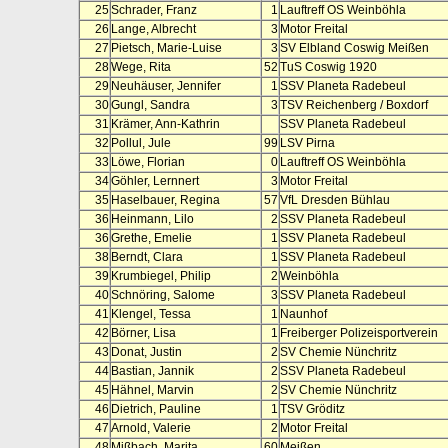
25
Schrader, Franz
1
Lauftreff OS Weinböhla
26
Lange, Albrecht
3
Motor Freital
27
Pietsch, Marie-Luise
3
SV Elbland Coswig Meißen
28
Wege, Rita
52
TuS Coswig 1920
29
Neuhäuser, Jennifer
1
SSV Planeta Radebeul
30
Gungl, Sandra
3
TSV Reichenberg / Boxdorf
31
Krämer, Ann-Kathrin
SSV Planeta Radebeul
32
Pollul, Jule
99
LSV Pirna
33
Löwe, Florian
0
Lauftreff OS Weinböhla
34
Göhler, Lernnert
3
Motor Freital
35
Haselbauer, Regina
57
VfL Dresden Bühlau
36
Heinmann, Lilo
2
SSV Planeta Radebeul
36
Grethe, Emelie
1
SSV Planeta Radebeul
38
Berndt, Clara
1
SSV Planeta Radebeul
39
Krumbiegel, Philip
2
Weinböhla
40
Schnöring, Salome
3
SSV Planeta Radebeul
41
Klengel, Tessa
1
Naunhof
42
Börner, Lisa
1
Freiberger Polizeisportverein
43
Donat, Justin
2
SV Chemie Nünchritz
44
Bastian, Jannik
2
SSV Planeta Radebeul
45
Hähnel, Marvin
2
SV Chemie Nünchritz
46
Dietrich, Pauline
1
TSV Gröditz
47
Arnold, Valerie
2
Motor Freital
48
Mißbach, Marita
60
Meißen