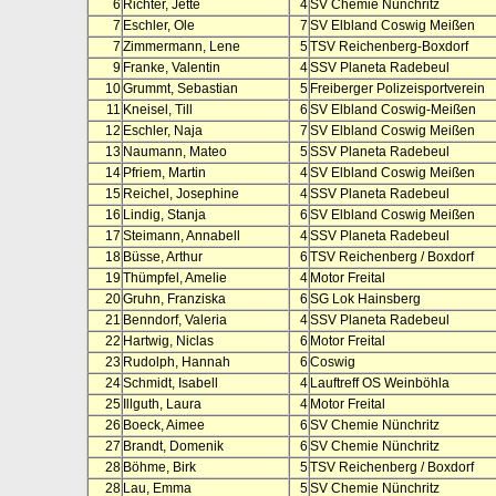
6
Richter, Jette
4
SV Chemie Nünchritz
7
Eschler, Ole
7
SV Elbland Coswig Meißen
7
Zimmermann, Lene
5
TSV Reichenberg-Boxdorf
9
Franke, Valentin
4
SSV Planeta Radebeul
10
Grummt, Sebastian
5
Freiberger Polizeisportverein
11
Kneisel, Till
6
SV Elbland Coswig-Meißen
12
Eschler, Naja
7
SV Elbland Coswig Meißen
13
Naumann, Mateo
5
SSV Planeta Radebeul
14
Pfriem, Martin
4
SV Elbland Coswig Meißen
15
Reichel, Josephine
4
SSV Planeta Radebeul
16
Lindig, Stanja
6
SV Elbland Coswig Meißen
17
Steimann, Annabell
4
SSV Planeta Radebeul
18
Büsse, Arthur
6
TSV Reichenberg / Boxdorf
19
Thümpfel, Amelie
4
Motor Freital
20
Gruhn, Franziska
6
SG Lok Hainsberg
21
Benndorf, Valeria
4
SSV Planeta Radebeul
22
Hartwig, Niclas
6
Motor Freital
23
Rudolph, Hannah
6
Coswig
24
Schmidt, Isabell
4
Lauftreff OS Weinböhla
25
Illguth, Laura
4
Motor Freital
26
Boeck, Aimee
6
SV Chemie Nünchritz
27
Brandt, Domenik
6
SV Chemie Nünchritz
28
Böhme, Birk
5
TSV Reichenberg / Boxdorf
28
Lau, Emma
5
SV Chemie Nünchritz