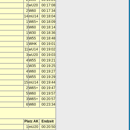
2
wU20
00:17:08
2
W60
00:17:34
14
mU14
00:18:04
1
W65+
00:18:09
3
W60
00:18:14
1
W30
00:18:36
3
W55
00:18:48
1
WHK
00:19:01
11
wU14
00:19:02
3
wU20
00:19:03
4
W55
00:19:21
1
W35
00:19:25
4
W60
00:19:27
5
W55
00:19:29
15
mU14
00:19:44
2
W65+
00:19:47
5
W60
00:19:57
3
W65+
00:20:57
6
W60
00:23:34
Platz AK
Endzeit
1
mU20
00:20:50