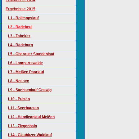
Ergebnisse 2014
Ergebnisse 2015
L1 - Rollmopslauf
L2 - Radebeul
L3 - Zabeltitz
L4 - Radeburg
L5 - Oberauer Stundenlauf
L6 - Lampertswalde
L7 - Meißen Paarlauf
L8 - Nossen
L9 - Sachsenlauf Coswig
L10 - Pulsen
L11 - Seerhausen
L12 - Handicaplauf Meißen
L13 - Ziegenhain
L14 - Glaubitzer Waldlauf