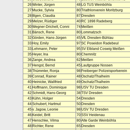
26
Winter, Jürgen
48
LG TUS Weinböhla
27
Mucke, Sylvia
80
Triathlonverein Moritzburg
28
Illgen, Claudia
87
Dresden
29
Melzer, Rüdiger
40
RC 1898 Radeberg
30
Wegner-Drichelt, Conni
74
Meißen
31
Bänsch, Rene
80
Lommatzsch
32
Görden, Hans-Jürgen
45
VfL Dresden-Bühlau
33
Hoy, Emily
97
SC Poseidon Radebeul
33
Lehmann, Peter
95
SV Elbland Coswig Meißen
35
Heyer, Ina
80
Chemnitz
36
Zange, Andrea
62
Meißen
37
Hengst, Bernd
45
Laufgruppe Nossen
38
Thümmler, Ronja
98
Freiberger Polizeisportverein
39
Conrad, Rainer
48
Oschatz/Thalheim
40
Heinicke, Wallfried
49
Oschatz/Thalheim
41
Hoffmann, Dominique
98
USV TU Dresden
42
Schmidt, Hans-Georg
38
TSV Dresden
43
Kühn, Holger
54
Dresden
44
Schubert, Hartmut
50
Dresden
45
v. Jagow, Leonie
98
USV TU Dresden
46
Keidel, Britt
70
SSV Heidenau
47
Henschke, Vilma
80
Alte Garde Weinböhla
48
Richter, Rene
65
Dresden