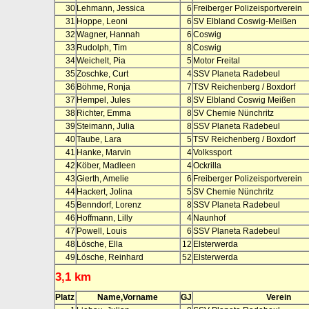
30
Lehmann, Jessica
6
Freiberger Polizeisportverein
31
Hoppe, Leoni
6
SV Elbland Coswig-Meißen
32
Wagner, Hannah
6
Coswig
33
Rudolph, Tim
8
Coswig
34
Weichelt, Pia
5
Motor Freital
35
Zoschke, Curt
4
SSV Planeta Radebeul
36
Böhme, Ronja
7
TSV Reichenberg / Boxdorf
37
Hempel, Jules
8
SV Elbland Coswig Meißen
38
Richter, Emma
8
SV Chemie Nünchritz
39
Steimann, Julia
8
SSV Planeta Radebeul
40
Taube, Lara
5
TSV Reichenberg / Boxdorf
41
Hanke, Marvin
4
Volkssport
42
Köber, Madleen
4
Ockrilla
43
Gierth, Amelie
6
Freiberger Polizeisportverein
44
Hackert, Jolina
5
SV Chemie Nünchritz
45
Benndorf, Lorenz
8
SSV Planeta Radebeul
46
Hoffmann, Lilly
4
Naunhof
47
Powell, Louis
6
SSV Planeta Radebeul
48
Lösche, Ella
12
Elsterwerda
49
Lösche, Reinhard
52
Elsterwerda
3,1 km
Platz
Name,Vorname
GJ
Verein