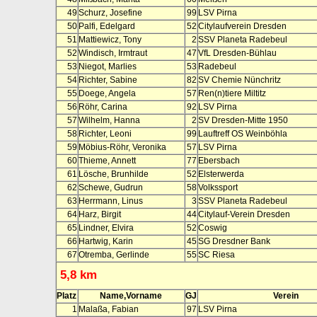
49
Schurz, Josefine
99
LSV Pirna
50
Palfi, Edelgard
52
Citylaufverein Dresden
51
Mattiewicz, Tony
2
SSV Planeta Radebeul
52
Windisch, Irmtraut
47
VfL Dresden-Bühlau
53
Niegot, Marlies
53
Radebeul
54
Richter, Sabine
82
SV Chemie Nünchritz
55
Doege, Angela
57
Ren(n)tiere Miltitz
56
Röhr, Carina
92
LSV Pirna
57
Wilhelm, Hanna
2
SV Dresden-Mitte 1950
58
Richter, Leoni
99
Lauftreff OS Weinböhla
59
Möbius-Röhr, Veronika
57
LSV Pirna
60
Thieme, Annett
77
Ebersbach
61
Lösche, Brunhilde
52
Elsterwerda
62
Schewe, Gudrun
58
Volkssport
63
Herrmann, Linus
3
SSV Planeta Radebeul
64
Harz, Birgit
44
Citylauf-Verein Dresden
65
Lindner, Elvira
52
Coswig
66
Hartwig, Karin
45
SG Dresdner Bank
67
Otremba, Gerlinde
55
SC Riesa
5,8 km
Platz
Name,Vorname
GJ
Verein
1
Malaßa, Fabian
97
LSV Pirna