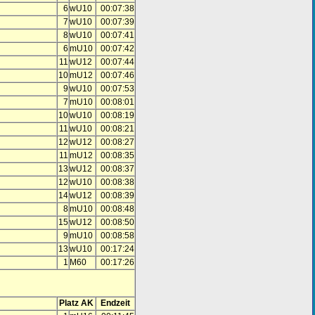
6
wU10
00:07:38
7
wU10
00:07:39
8
wU10
00:07:41
6
mU10
00:07:42
11
wU12
00:07:44
10
mU12
00:07:46
9
wU10
00:07:53
7
mU10
00:08:01
10
wU10
00:08:19
11
wU10
00:08:21
12
wU12
00:08:27
11
mU12
00:08:35
13
wU12
00:08:37
12
wU10
00:08:38
14
wU12
00:08:39
8
mU10
00:08:48
15
wU12
00:08:50
9
mU10
00:08:58
13
wU10
00:17:24
1
M60
00:17:26
Platz AK
Endzeit