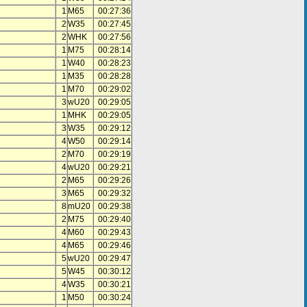
1
M65
00:27:36
2
W35
00:27:45
2
WHK
00:27:56
1
M75
00:28:14
1
W40
00:28:23
1
M35
00:28:28
1
M70
00:29:02
3
wU20
00:29:05
1
MHK
00:29:05
3
W35
00:29:12
4
W50
00:29:14
2
M70
00:29:19
4
wU20
00:29:21
2
M65
00:29:26
3
M65
00:29:32
8
mU20
00:29:38
2
M75
00:29:40
4
M60
00:29:43
4
M65
00:29:46
5
wU20
00:29:47
5
W45
00:30:12
4
W35
00:30:21
1
M50
00:30:24