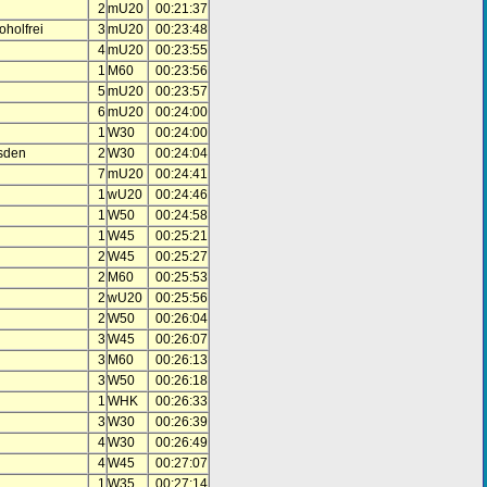
2
mU20
00:21:37
oholfrei
3
mU20
00:23:48
4
mU20
00:23:55
1
M60
00:23:56
5
mU20
00:23:57
6
mU20
00:24:00
1
W30
00:24:00
esden
2
W30
00:24:04
7
mU20
00:24:41
1
wU20
00:24:46
1
W50
00:24:58
1
W45
00:25:21
2
W45
00:25:27
2
M60
00:25:53
2
wU20
00:25:56
2
W50
00:26:04
3
W45
00:26:07
3
M60
00:26:13
3
W50
00:26:18
1
WHK
00:26:33
3
W30
00:26:39
4
W30
00:26:49
4
W45
00:27:07
1
W35
00:27:14