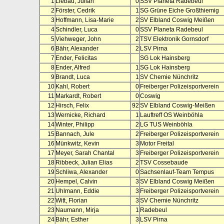
1
Liebau, Julian
0
SSV Planeta Radebeul
2
Förster, Cedrik
1
SG Grüne Eiche Großthiemig
3
Hoffmann, Lisa-Marie
2
SV Elbland Coswig Meißen
4
Schindler, Luca
0
SSV Planeta Radebeul
5
Viehweger, John
2
TSV Elektronik Gornsdorf
6
Bähr, Alexander
2
LSV Pirna
7
Ender, Felicitas
SG Lok Hainsberg
8
Ender, Alfred
1
SG Lok Hainsberg
9
Brandt, Luca
1
SV Chemie Nünchritz
10
Kahl, Robert
0
Freiberger Polizeisportverein
11
Markardt, Robert
0
Coswig
12
Hirsch, Felix
92
SV Elbland Coswig-Meißen
13
Wernicke, Richard
1
Lauftreff OS Weinböhla
14
Winter, Philipp
2
LG TUS Weinböhla
15
Bannach, Jule
2
Freiberger Polizeisportverein
16
Münkwitz, Kevin
3
Motor Freital
17
Meyer, Sarah Chantal
3
Freiberger Polizeisportverein
18
Ribbeck, Julian Elias
2
TSV Cossebaude
19
Schliwa, Alexander
0
Sachsenlauf-Team Tempus
20
Hempel, Calvin
3
SV Elbland Coswig Meißen
21
Uhlmann, Eddie
3
Freiberger Polizeisportverein
22
Witt, Florian
3
SV Chemie Nünchritz
23
Naumann, Mirja
1
Radebeul
24
Bähr, Esther
3
LSV Pirna