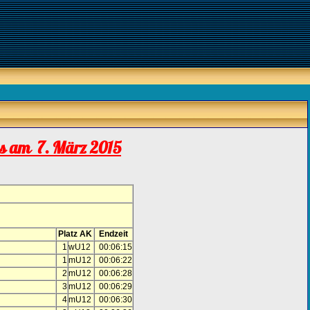
ss am 7. März 2015
Platz AK
Endzeit
1
wU12
00:06:15
1
mU12
00:06:22
2
mU12
00:06:28
3
mU12
00:06:29
4
mU12
00:06:30