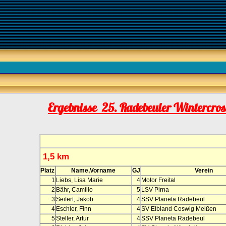
Ergebnisse 25. Radebeuler Wintercro
1,5 km
Platz
Name,Vorname
GJ
Verein
1
Liebs, Lisa Marie
4
Motor Freital
2
Bähr, Camillo
5
LSV Pirna
3
Seifert, Jakob
4
SSV Planeta Radebeul
4
Eschler, Finn
4
SV Elbland Coswig Meißen
5
Steller, Artur
4
SSV Planeta Radebeul