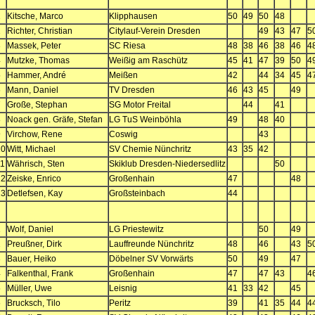
1
Kitsche, Marco
Klipphausen
50
49
50
48
2
Richter, Christian
Citylauf-Verein Dresden
49
43
47
5
3
Massek, Peter
SC Riesa
48
38
46
38
46
4
4
Mutzke, Thomas
Weißig am Raschütz
45
41
47
39
50
4
5
Hammer, André
Meißen
42
44
34
45
4
6
Mann, Daniel
TV Dresden
46
43
45
49
7
Große, Stephan
SG Motor Freital
44
41
8
Noack gen. Gräfe, Stefan
LG TuS Weinböhla
49
48
40
9
Virchow, Rene
Coswig
43
10
Witt, Michael
SV Chemie Nünchritz
43
35
42
11
Währisch, Sten
Skiklub Dresden-Niedersedlitz
50
12
Zeiske, Enrico
Großenhain
47
48
13
Detlefsen, Kay
Großsteinbach
44
1
Wolf, Daniel
LG Priestewitz
50
49
2
Preußner, Dirk
Lauffreunde Nünchritz
48
46
43
5
3
Bauer, Heiko
Döbelner SV Vorwärts
50
49
47
4
Falkenthal, Frank
Großenhain
47
47
43
4
5
Müller, Uwe
Leisnig
41
33
42
45
6
Brucksch, Tilo
Peritz
39
41
35
44
4