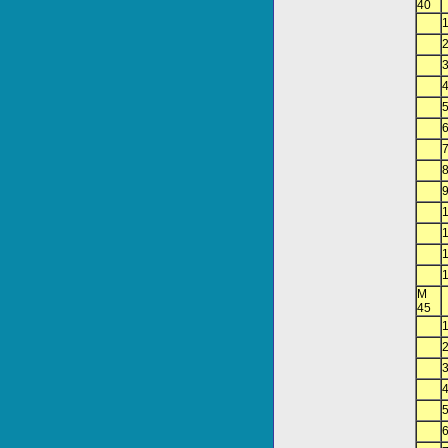
40
M
45