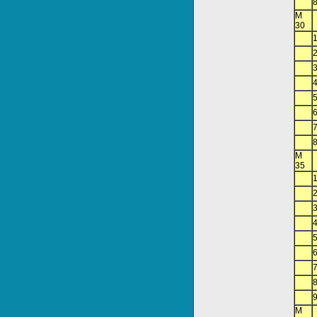
M
30
M
35
M