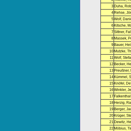
3
Duha, Rob
4
Rehse, Jö
5
Wolf, Dani
6
Kitsche, M
7
Sittner, Fa
8
Massek, P
9
Bauer, He
10
Mutzke, T
11
Wolf, Stef
12
Becker, He
13
Preußner, 
14
Kümmel, 
15
Knöfel, Det
16
Winkler, J
17
Falkenthal
18
Herzig, Ra
19
Berger, Ja
20
Krüger, St
21
Dewitz, He
22
Möbius, T