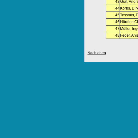
43
Gräf, Andr
44
Körbs, Dir
45
Tessmer, F
46
Hürdler, C
47
Müller, Ing
48
Feder, Anj
Nach oben