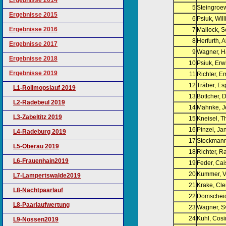
Ergebnisse 2014
5
Steingroe
Ergebnisse 2015
6
Psiuk, Will
Ergebnisse 2016
7
Mallock, S
8
Herfurth, A
Ergebnisse 2017
9
Wagner, 
Ergebnisse 2018
10
Psiuk, Erw
Ergebnisse 2019
11
Richter, 
12
Träber, E
L1-Rollmopslauf 2019
13
Böttcher, 
L2-Radebeul 2019
14
Mahnke, J
L3-Zabeltitz 2019
15
Kneisel, T
16
Pinzel, Ja
L4-Radeburg 2019
17
Stockmann
L5-Oberau 2019
18
Richter, R
L6-Frauenhain2019
19
Feder, Cai
20
Kummer, V
L7-Lampertswalde2019
21
Krake, Cl
L8-Nachtpaarlauf
22
Domscheid
L8-Paarlaufwertung
23
Wagner, S
24
Kuhl, Cos
L9-Nossen2019