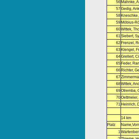
56
Mahnke, A
57
Gedig, An
58
Kneschke,
59
Möbius-Rö
60
Wittek, T
61
Siebert, Sy
62
Frenzel, 
63
Klengel, F
64
Grellert, C
65
Feder, R
66
Richter, G
67
Zimmerma
68
Wittek, An
69
Otremba, 
70
Oettmeier,
71
Heinrich, 
14 km
Platz
Name,Vor
1
Wartenber
2
Thieme, H