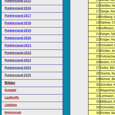
15
Winter, Jü
Punktestand 2015
16
Geißler, H
Punktestand 2016
17
Zange, An
Punktestand 2017
18
Roßberg, 
19
Gärtner, C
Punktestand 2018
20
Hoffmann,
Punktestand 2019
21
Karger, Sy
Punktestand 2020
22
Krüger, Ho
23
Schubert, 
Punktestand-2021
23
Richter, Je
Punktestand-2022
25
Pollmäche
Punktestand 2023
26
Boden, Chr
Punktestand 2024
27
Golbs, Mic
28
Tasche, In
Punktestand 2025
29
Böhme, Bir
Bilder
30
Schultze, 
Kontakt
31
Wagenhaus,
32
Lehmann, 
Lauftreffs
33
Mißbach, M
Linkliste
34
Schneider,
Impressum
35
Richter, M