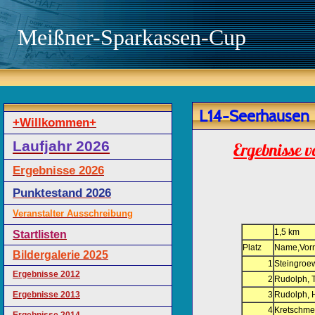
Meißner-Sparkassen-Cup
L14-Seerhausen
+Willkommen+
Laufjahr 2026
Ergebnisse 
Ergebnisse 2026
Punktestand 2026
Veranstalter Ausschreibung
1,5 km
Startlisten
Platz
Name,Vor
Bildergalerie 2025
1
Steingroe
Ergebnisse 2012
2
Rudolph, 
Ergebnisse 2013
3
Rudolph,
4
Kretschmer