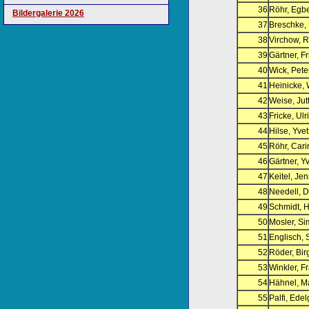
36
Röhr, Egbe
Bildergalerie 2026
37
Breschke, 
38
Virchow, 
39
Gärtner, F
40
Wick, Pete
41
Heinicke, 
42
Weise, Jut
43
Fricke, Ulr
44
Hilse, Yvet
45
Röhr, Cari
46
Gärtner, Y
47
Keitel, Je
48
Needell, D
49
Schmidt, 
50
Mosler, S
51
Englisch,
52
Röder, Birg
53
Winkler, F
54
Hähnel, M
55
Palfi, Ede