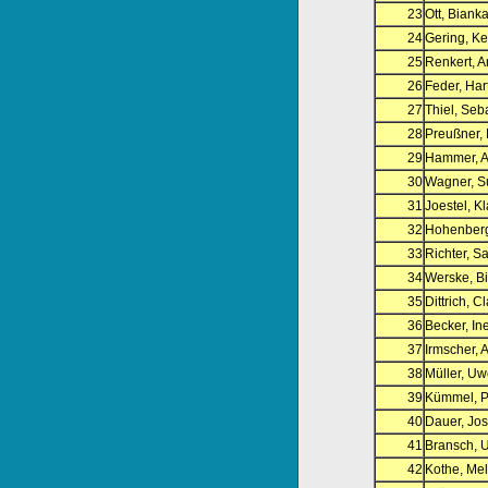
23
Ott, Biank
24
Gering, Ke
25
Renkert, 
26
Feder, Har
27
Thiel, Seb
28
Preußner, 
29
Hammer, 
30
Wagner, S
31
Joestel, K
32
Hohenberg
33
Richter, S
34
Werske, Bi
35
Dittrich, C
36
Becker, In
37
Irmscher, A
38
Müller, U
39
Kümmel, P
40
Dauer, Jo
41
Bransch, U
42
Kothe, Me