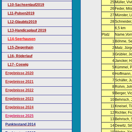
25
Müller, Viv
L10-Sachsenlauf2019
26
Feder, Mil
L11-Pulsen2019
27
Münster, 
28
Schneider,
L12-Glaubitz2019
6,5 km
L13-Handicaplauf 2019
Platz
Name,Vor
L14-Seerhausen
1
Böhme, Se
L15-Ziegenhain
2
Matz, Jür
3
Grübler, J
L16- Röderlauf
4
Jancker, H
L17- Coswig
5
Kümmel, P
Ergebnisse 2020
6
Hoffmann,
7
Schäfer, Ju
Ergebnisse 2021
8
Rohm, Jo
Ergebnisse 2022
9
Berger, Vic
Ergebnisse 2023
10
Behrisch, 
11
Kneisel, Ti
Ergebnisse 2024
12
Richter, F
Ergebnisse 2025
13
Behrisch,
Punktestand 2014
14
Dewitz, Si